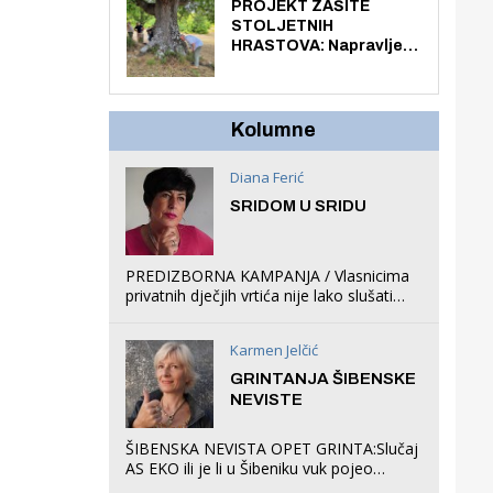
knjiga na kućnu adresu
PROJEKT ZAŠITE
električnim biciklom.
STOLJETNIH
HRASTOVA: Napravljen
prvi stručni pregled
hrastova na lokaciji
Zmajevac
Kolumne
Diana Ferić
SRIDOM U SRIDU
PREDIZBORNA KAMPANJA / Vlasnicima
privatnih dječjih vrtića nije lako slušati
Restovićeva obećanja jer ispada da to
što oni rade u Šibeniku ne postoji
Karmen Jelčić
GRINTANJA ŠIBENSKE
NEVISTE
ŠIBENSKA NEVISTA OPET GRINTA:Slučaj
AS EKO ili je li u Šibeniku vuk pojeo
magare, a profit ljubav prema