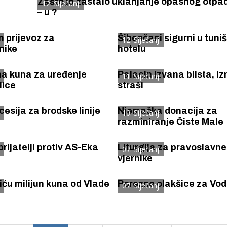
Zašto je zastalo uklanjanje opasnog otpa
12. Siječanj
– u ?
 prijevoz za
Šibenčani sigurni u tuni
12. Siječanj
nike
hotelu
una kuna za uređenje
Palacin izvana blista, iz
11. Siječanj
lice
straši
esija za brodske linije
Njemačka donacija za
10. Siječanj
razminiranje Čiste Male
prijatelji protiv AS-Eka
Liturgija za pravoslavne
07. Siječanj
vjernike
iću milijun kuna od Vlade
Porezne olakšice za Vo
07. Siječanj