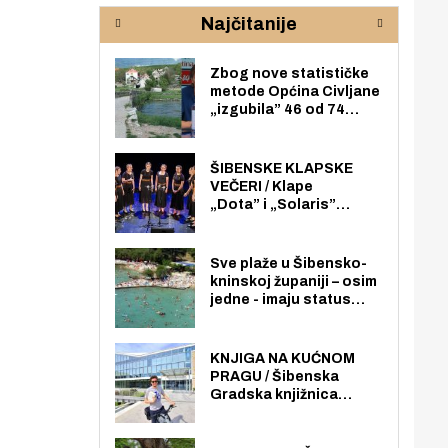
rijeke Krke
sud
Najčitanije
pod
zaj
Zbog nove statističke
metode Općina Civljane
„izgubila” 46 od 74
zaposlenika. Do sada je
imala više zaposlenika
nego radno sposobnih
ŠIBENSKE KLAPSKE
osoba među svojih 170
VEČERI / Klape
stanovnika.
„Dota” i „Solaris”
otvaraju 27. Šibenske
klapske večeri na Maloj
loži
Sve plaže u Šibensko-
kninskoj županiji – osim
jedne - imaju status
javno dostupnog
pomorskog dobra u
općoj upotrebi. Pristup
KNJIGA NA KUĆNOM
je slobodan i besplatan
PRAGU / Šibenska
za sve građane i
Gradska knjižnica
posjetitelje.
„Juraj Šižgorić” uvela
besplatnu dostavu