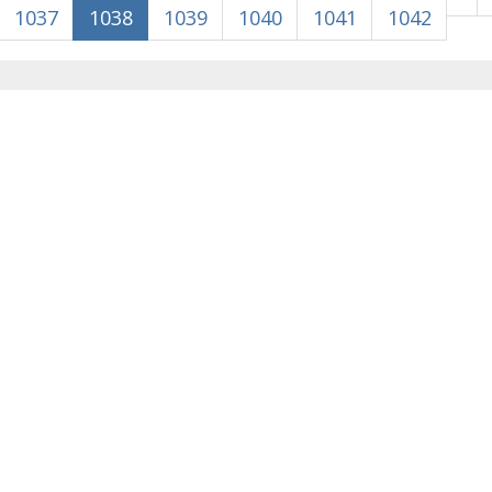
1037
1038
1039
1040
1041
1042
 Krke iz prve ruke -
Šibenik spreman za dol
ostel Titius u
električnih autobusa: i
NP Krka u
12 punionica na kolodvo