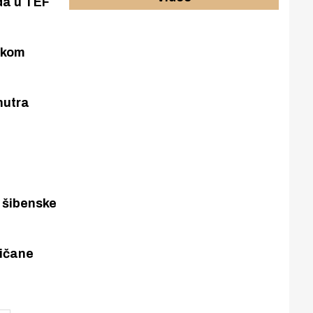
da u TEF
škom
nutra
 šibenske
dičane