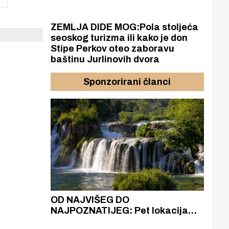
ZEMLJA DIDE MOG:Pola stoljeća
seoskog turizma ili kako je don
Stipe Perkov oteo zaboravu
baštinu Jurlinovih dvora
Sponzorirani članci
azak
OD NAJVIŠEG DO
ZA
zgrađeno
NAJPOZNATIJEG: Pet lokacija
AKA
ru
koje otkrivaju različitost slapova
isku