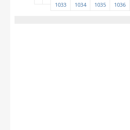
1033
1034
1035
1036
Gornji tok
Otkrijte h
edukativnom kampusu 