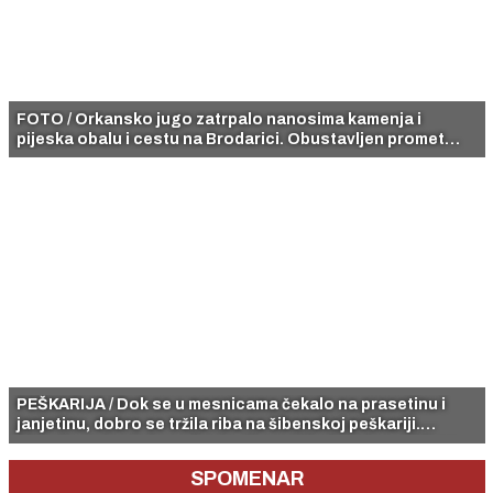
FOTO / Orkansko jugo zatrpalo nanosima kamenja i
pijeska obalu i cestu na Brodarici. Obustavljen promet
vozila.
PEŠKARIJA / Dok se u mesnicama čekalo na prasetinu i
janjetinu, dobro se tržila riba na šibenskoj peškariji.
Planule su (pre)skupe lignje, škampi i hobotnica, a hit su
bile odlične srdele.
SPOMENAR