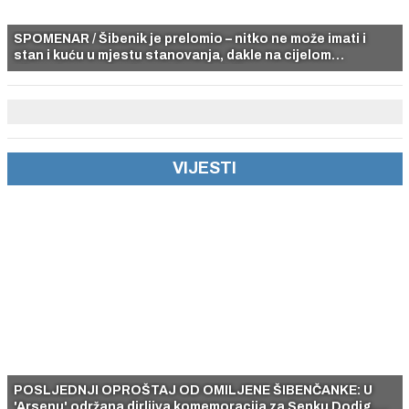
SPOMENAR / Šibenik je prelomio – nitko ne može imati i
stan i kuću u mjestu stanovanja, dakle na cijelom
šibenskom području pa ni na Jadriji.
VIJESTI
POSLJEDNJI OPROŠTAJ OD OMILJENE ŠIBENČANKE: U
'Arsenu' održana dirljiva komemoracija za Senku Dodig,