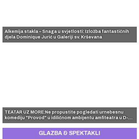
Alkemija stakla – Snaga u svjetlosti: Izložba fantastičnih
djela Dominique Jurić u Galeriji sv. Krševana
TEATAR UZ MORE:Ne propustite pogledati urnebesnu
komediju "Provod" u idiličnom ambijentu amfiteatra u D-
resortu
GLAZBA & SPEKTAKLI