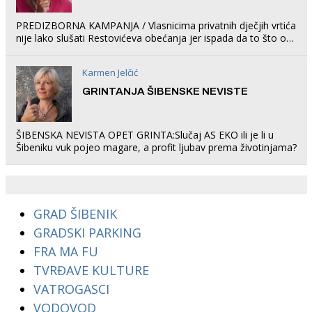
PREDIZBORNA KAMPANJA / Vlasnicima privatnih dječjih vrtića
nije lako slušati Restovićeva obećanja jer ispada da to što oni
rade u Šibeniku ne postoji
Karmen Jelčić
GRINTANJA ŠIBENSKE NEVISTE
ŠIBENSKA NEVISTA OPET GRINTA:Slučaj AS EKO ili je li u
Šibeniku vuk pojeo magare, a profit ljubav prema životinjama?
GRAD ŠIBENIK
GRADSKI PARKING
FRA MA FU
TVRĐAVE KULTURE
VATROGASCI
VODOVOD