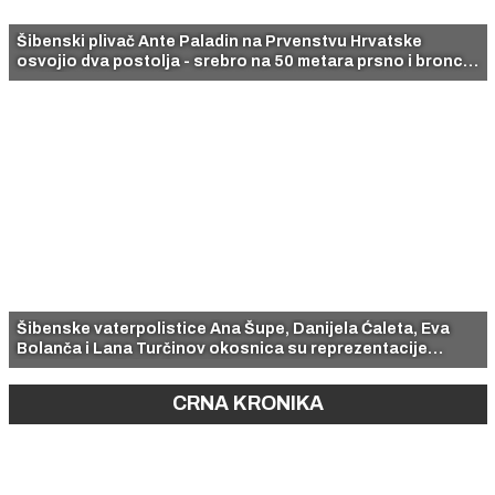
Šibenski plivač Ante Paladin na Prvenstvu Hrvatske
osvojio dva postolja - srebro na 50 metara prsno i broncu
na 100 metara prsno.
Šibenske vaterpolistice Ana Šupe, Danijela Ćaleta, Eva
Bolanča i Lana Turčinov okosnica su reprezentacije
Hrvatske na Svjetskom U16 prvenstvu
CRNA KRONIKA