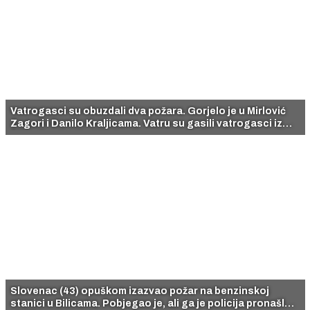
Vatrogasci su obuzdali dva požara. Gorjelo je u Mirlović
Zagori i Danilo Kraljicama. Vatru su gasili vatrogasci iz
Šibenika, Drniša i Perkovića, a pomagali su i vatrogasni
zrakoplovi.
Slovenac (43) opuškom izazvao požar na benzinskoj
stanici u Bilicama. Pobjegao je, ali ga je policija pronašla i