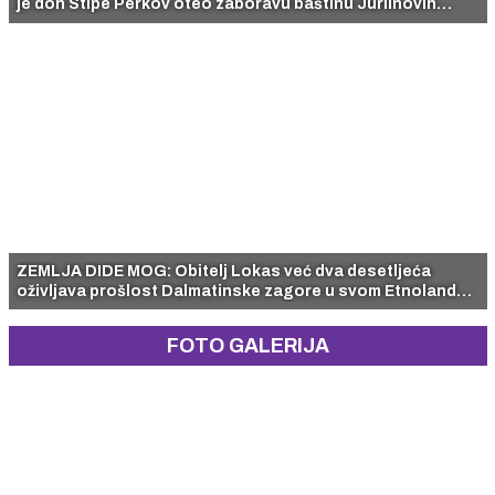
je don Stipe Perkov oteo zaboravu baštinu Jurlinovih
dvora
ZEMLJA DIDE MOG: Obitelj Lokas već dva desetljeća
oživljava prošlost Dalmatinske zagore u svom Etnolandu
Dalmati,a ne zaziru ni od moderne tehnologije
FOTO GALERIJA