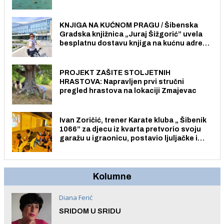
Pristup je slobodan i besplatan za sve
građane i posjetitelje.
KNJIGA NA KUĆNOM PRAGU / Šibenska
Gradska knjižnica „Juraj Šižgorić” uvela
besplatnu dostavu knjiga na kućnu adresu
električnim biciklom.
PROJEKT ZAŠITE STOLJETNIH
HRASTOVA: Napravljen prvi stručni
pregled hrastova na lokaciji Zmajevac
Ivan Zoričić, trener Karate kluba „ Šibenik
1066” za djecu iz kvarta pretvorio svoju
garažu u igraonicu, postavio ljuljačke i
trampolin i organizirao dječje ljetno kino.
Kolumne
Diana Ferić
SRIDOM U SRIDU