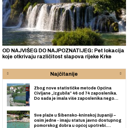
cija
ZAVRŠNICA TROKUT AKADEMIJE: Sutra sus
ideja, iskustava i ljudi koji žele aktivno
sudjelovati u stvaranju poduzetničke buduć
lokalne zajednice
Najčitanije
Zbog nove statističke metode Općina
Civljane „izgubila” 46 od 74 zaposlenika.
Do sada je imala više zaposlenika nego
radno sposobnih osoba među svojih 170
stanovnika.
Sve plaže u Šibensko-kninskoj županiji –
osim jedne - imaju status javno dostupnog
pomorskog dobra u općoj upotrebi.