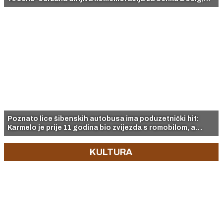
ženu koja je cijeli život 'letjela do snova'
Poznato lice šibenskih autobusa ima poduzetnički hit:
Karmelo je prije 11 godina bio zvijezda s romobilom, a
danas stvara magiju na vjenčanjima i zarukama
KULTURA