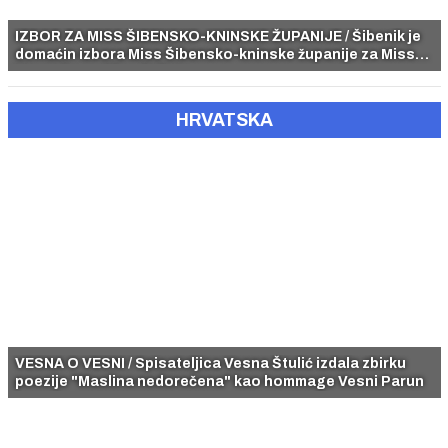
IZBOR ZA MISS ŠIBENSKO-KNINSKE ŽUPANIJE / Šibenik je
domaćin izbora Miss Šibensko-kninske županije za Miss
Hrvatske za Miss Svijeta
HRVATSKA
VESNA O VESNI / Spisateljica Vesna Štulić izdala zbirku
poezije "Maslina nedorečena" kao hommage Vesni Parun