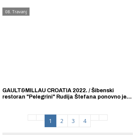
seosku hranu, konje kola, poljske radove,
ašikovanje, bekrijanje...
08. Travanj
GAULT&MILLAU CROATIA 2022. / Šibenski
restoran "Pelegrini" Rudija Štefana ponovno je
osvojio titulu jednog od najboljih u Hrvatskoj.
1
2
3
4