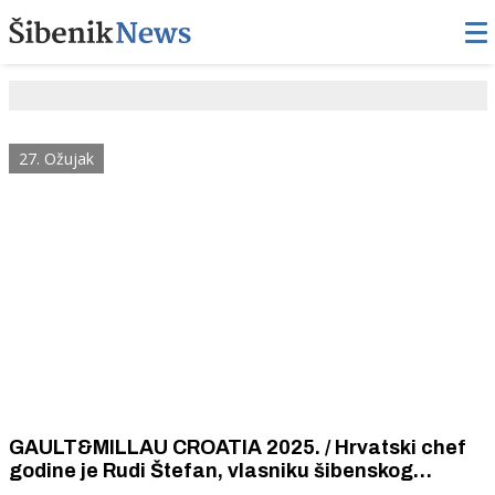
27. Ožujak
GAULT&MILLAU CROATIA 2025. / Hrvatski chef
godine je Rudi Štefan, vlasniku šibenskog
restorana „Pelegrini” u Šibeniku.