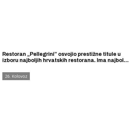
Restoran „Pellegrini” osvojio prestižne titule u
izboru najboljih hrvatskih restorana. Ima najbolju
vinsku kartu u Hrvatskoj i Jakova Ujakovića,
najboljeg mladog chefa.
26. Kolovoz