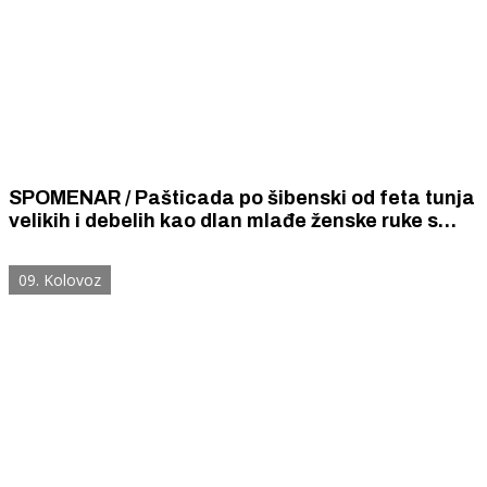
SPOMENAR / Pašticada po šibenski od feta tunja
velikih i debelih kao dlan mlađe ženske ruke s
garofulićima i prošekom, a još bolje pravom
maraštinom skupljom od suha zlata.
09. Kolovoz