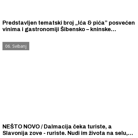
Predstavljen tematski broj „Ića & pića” posvećen
vinima i gastronomiji Šibensko – kninske
županije. Časopis je reprezentativan i
atraktivan, ali...
06. Svibanj
NEŠTO NOVO / Dalmacija čeka turiste, a
Slavonija zove - ruriste. Nudi im života na selu,