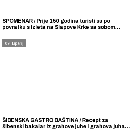
SPOMENAR / Prije 150 godina turisti su po
povratku s izleta na Slapove Krke sa sobom
donosili kukuruzno brašno za puru da bi guštali u
čuvenom šibenskom brudetu od janjetine
09. Lipanj
ŠIBENSKA GASTRO BAŠTINA / Recept za
šibenski bakalar iz grahove juhe i grahova juha s