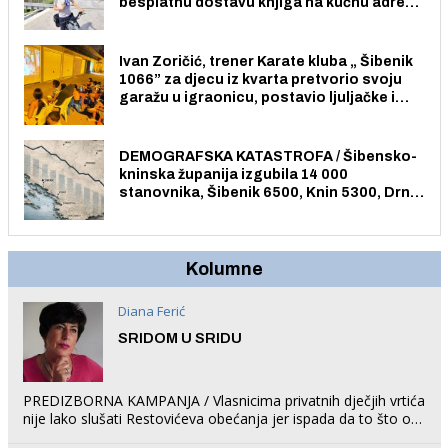
besplatnu dostavu knjiga na kućnu adresu
električnim biciklom.
Ivan Zoričić, trener Karate kluba „ Šibenik
1066” za djecu iz kvarta pretvorio svoju
garažu u igraonicu, postavio ljuljačke i
trampolin i organizirao dječje ljetno kino.
DEMOGRAFSKA KATASTROFA / Šibensko-
kninska županija izgubila 14 000
stanovnika, Šibenik 6500, Knin 5300, Drniš
1758, Skradin 625, Vodice 275...
Kolumne
Diana Ferić
SRIDOM U SRIDU
PREDIZBORNA KAMPANJA / Vlasnicima privatnih dječjih vrtića
nije lako slušati Restovićeva obećanja jer ispada da to što oni
rade u Šibeniku ne postoji