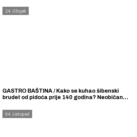
bakalarom iz 1850. godine.
24. Ožujak
GASTRO BAŠTINA / Kako se kuhao šibenski
brudet od pidoća prije 140 godina? Neobičan
recept izronio iz tame prošlosti baca novo svjetlo
na šibensku gastronomiju i kulinarstvo.
04. Listopad