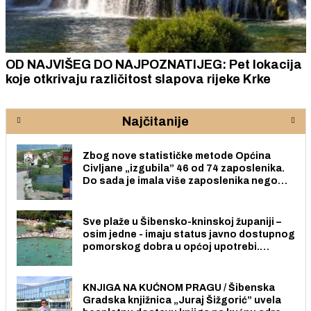
OD NAJVIŠEG DO NAJPOZNATIJEG: Pet lokacija
koje otkrivaju različitost slapova rijeke Krke
Najčitanije
Zbog nove statističke metode Općina
Civljane „izgubila” 46 od 74 zaposlenika.
Do sada je imala više zaposlenika nego
radno sposobnih osoba među svojih 170
stanovnika.
Sve plaže u Šibensko-kninskoj županiji –
osim jedne - imaju status javno dostupnog
pomorskog dobra u općoj upotrebi.
Pristup je slobodan i besplatan za sve
građane i posjetitelje.
KNJIGA NA KUĆNOM PRAGU / Šibenska
Gradska knjižnica „Juraj Šižgorić” uvela