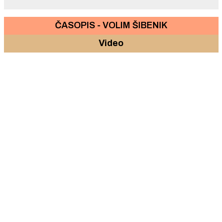
ČASOPIS - VOLIM ŠIBENIK
Video