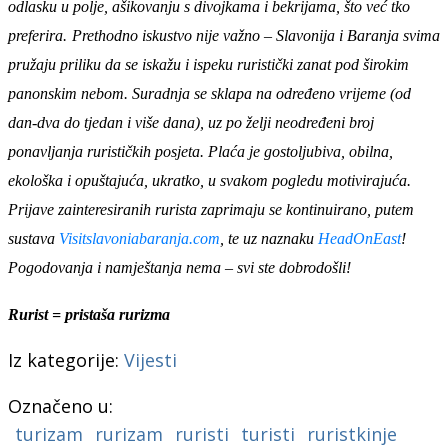
odlasku u polje, ašikovanju s divojkama i bekrijama, što već tko
preferira.
Prethodno iskustvo nije važno – Slavonija i Baranja svima
pružaju priliku da se iskažu i ispeku ruristički zanat pod
širokim
panonskim nebom
. Suradnja se sklapa na određeno vrijeme (od
dan-dva do tjedan i više dana), uz po želji neodređeni broj
ponavljanja rurističkih posjeta. Plaća je gostoljubiva, obilna,
ekološka i opuštajuća, ukratko, u svakom pogledu motivirajuća.
Prijave zainteresiranih rurista zaprimaju se kontinuirano, putem
sustava
Visitslavoniabaranja.com
, te uz naznaku
HeadOnEast
!
Pogodovanja i namještanja nema – svi ste dobrodošli!
Rurist = pristaša rurizma
Iz kategorije:
Vijesti
Označeno u:
turizam
rurizam
ruristi
turisti
ruristkinje