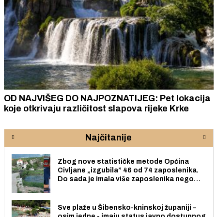
OD NAJVIŠEG DO NAJPOZNATIJEG: Pet lokacija
koje otkrivaju različitost slapova rijeke Krke
Najčitanije
Zbog nove statističke metode Općina
Civljane „izgubila” 46 od 74 zaposlenika.
Do sada je imala više zaposlenika nego
radno sposobnih osoba među svojih 170
stanovnika.
Sve plaže u Šibensko-kninskoj županiji –
osim jedne - imaju status javno dostupnog