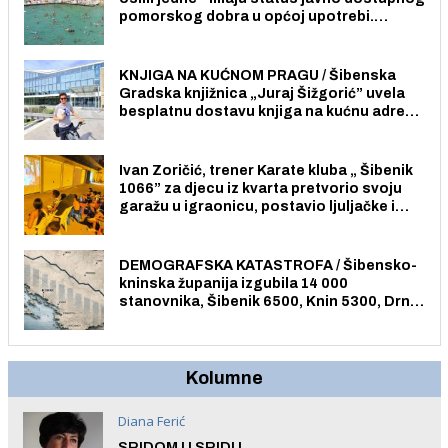
pomorskog dobra u općoj upotrebi.
Pristup je slobodan i besplatan za sve
građane i posjetitelje.
KNJIGA NA KUĆNOM PRAGU / Šibenska
Gradska knjižnica „Juraj Šižgorić” uvela
besplatnu dostavu knjiga na kućnu adresu
električnim biciklom.
Ivan Zoričić, trener Karate kluba „ Šibenik
1066” za djecu iz kvarta pretvorio svoju
garažu u igraonicu, postavio ljuljačke i
trampolin i organizirao dječje ljetno kino.
DEMOGRAFSKA KATASTROFA / Šibensko-
kninska županija izgubila 14 000
stanovnika, Šibenik 6500, Knin 5300, Drniš
1758, Skradin 625, Vodice 275...
Kolumne
Diana Ferić
SRIDOM U SRIDU