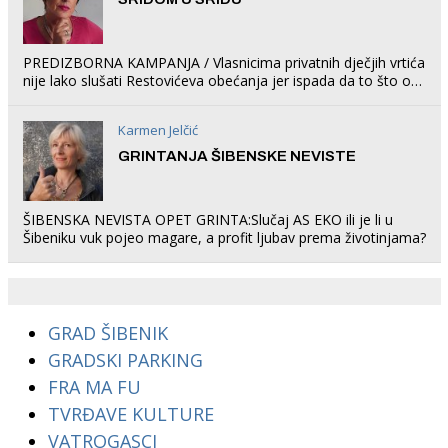
PREDIZBORNA KAMPANJA / Vlasnicima privatnih dječjih vrtića
nije lako slušati Restovićeva obećanja jer ispada da to što oni
rade u Šibeniku ne postoji
Karmen Jelčić
GRINTANJA ŠIBENSKE NEVISTE
ŠIBENSKA NEVISTA OPET GRINTA:Slučaj AS EKO ili je li u
Šibeniku vuk pojeo magare, a profit ljubav prema životinjama?
GRAD ŠIBENIK
GRADSKI PARKING
FRA MA FU
TVRĐAVE KULTURE
VATROGASCI