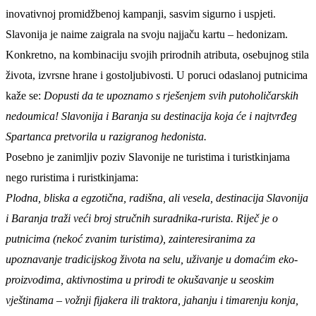
inovativnoj promidžbenoj kampanji, sasvim sigurno i uspjeti.
Slavonija je naime zaigrala na svoju najjaču kartu – hedonizam.
Konkretno, na kombinaciju svojih prirodnih atributa, osebujnog stila
života, izvrsne hrane i gostoljubivosti. U poruci odaslanoj putnicima
kaže se:
Dopusti da te upoznamo s rješenjem svih putoholičarskih
nedoumica! Slavonija i Baranja su destinacija koja će i najtvrđeg
Spartanca pretvorila u razigranog hedonista.
Posebno je zanimljiv poziv Slavonije ne turistima i turistkinjama
nego ruristima i ruristkinjama:
P
lodna, bliska a egzotična, radišna, ali vesela, destinacija Slavonija
i Baranja traži veći broj stručnih suradnika-rurista. Riječ je o
putnicima (nekoć zvanim turistima), zainteresiranima za
upoznavanje tradicijskog života na selu, uživanje u
domaćim eko-
proizvodima
,
aktivnostima u prirodi
te okušavanje u seoskim
vještinama – vožnji fijakera ili traktora, jahanju i timarenju konja,