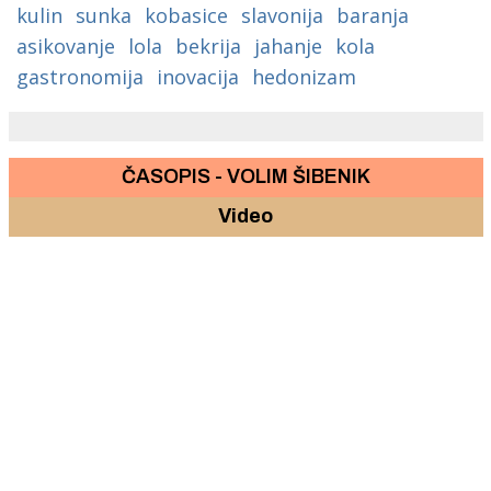
kulin
sunka
kobasice
slavonija
baranja
asikovanje
lola
bekrija
jahanje
kola
gastronomija
inovacija
hedonizam
ČASOPIS - VOLIM ŠIBENIK
Video