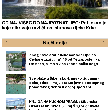
OD NAJVIŠEG DO NAJPOZNATIJEG: Pet lokacija
koje otkrivaju različitost slapova rijeke Krke
Najčitanije
Zbog nove statističke metode Općina
Civljane „izgubila” 46 od 74 zaposlenika.
Do sada je imala više zaposlenika nego
radno sposobnih osoba među svojih 170
stanovnika.
Sve plaže u Šibensko-kninskoj županiji –
osim jedne - imaju status javno dostupnog
pomorskog dobra u općoj upotrebi.
Pristup je slobodan i besplatan za sve
građane i posjetitelje.
KNJIGA NA KUĆNOM PRAGU / Šibenska
Gradska knjižnica „Juraj Šižgorić” uvela