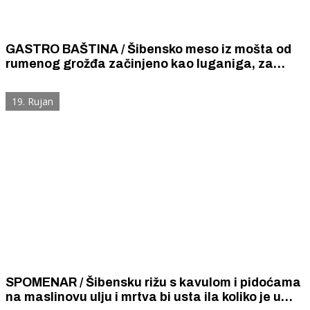
GASTRO BAŠTINA / Šibensko meso iz mošta od
rumenog grožđa začinjeno kao luganiga, za
svečane dane berbe grožđa.
19. Rujan
SPOMENAR / Šibensku rižu s kavulom i pidoćama
na maslinovu ulju i mrtva bi usta ila koliko je u