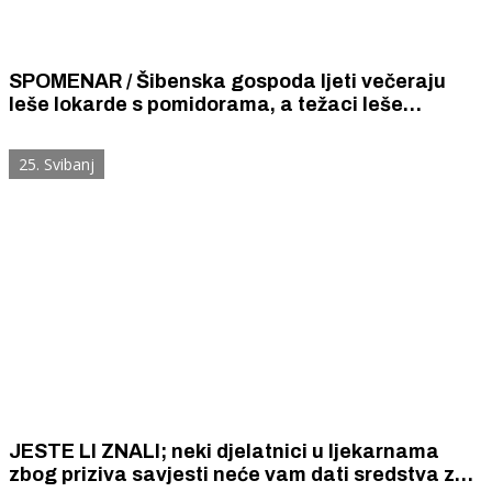
SPOMENAR / Šibenska gospoda ljeti večeraju
leše lokarde s pomidorama, a težaci leše
lancarde s purom, ali i jedni i drugi ovu finu spizu
časte težačkim crnim vinom.
25. Svibanj
JESTE LI ZNALI; neki djelatnici u ljekarnama
zbog priziva savjesti neće vam dati sredstva za