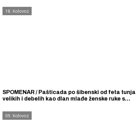
njoj slasti i gušta.
18. Kolovoz
SPOMENAR / Pašticada po šibenski od feta tunja
velikih i debelih kao dlan mlađe ženske ruke s
garofulićima i prošekom, a još bolje pravom
maraštinom skupljom od suha zlata.
09. Kolovoz