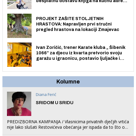
besplatnu dostavu knjiga na kućnu adresu
električnim biciklom.
PROJEKT ZAŠITE STOLJETNIH
HRASTOVA: Napravljen prvi stručni
pregled hrastova na lokaciji Zmajevac
Ivan Zoričić, trener Karate kluba „ Šibenik
1066” za djecu iz kvarta pretvorio svoju
garažu u igraonicu, postavio ljuljačke i
trampolin i organizirao dječje ljetno kino.
Kolumne
Diana Ferić
SRIDOM U SRIDU
PREDIZBORNA KAMPANJA / Vlasnicima privatnih dječjih vrtića
nije lako slušati Restovićeva obećanja jer ispada da to što oni
rade u Šibeniku ne postoji