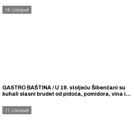
tegoba.
19. Listopad
GASTRO BAŠTINA / U 19. stoljeću Šibenčani su
kuhali slasni brudet od pidoća, pomidora, vina i
šake riže
11. Listopad