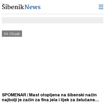
04. Ožujak
SPOMENAR / Mast otopljena na šibenski način
najbolji je začin za fina jela i lijek za želučane
bolesti, a štiti od prehlade, hunjavice i sličnih