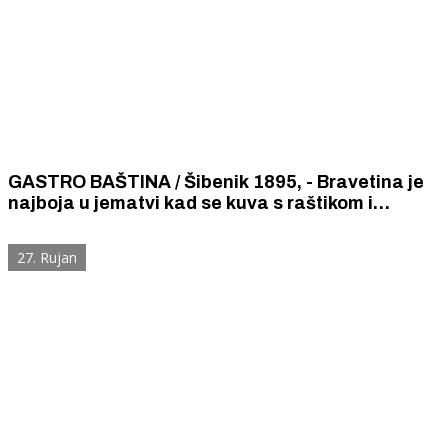
GASTRO BAŠTINA / Šibenik 1895, - Bravetina je
najboja u jematvi kad se kuva s raštikom i
suvicama: kil bravetine, kil raštike, po šake
suvica i kvarat bila vina za punu kuću gušta.
27. Rujan