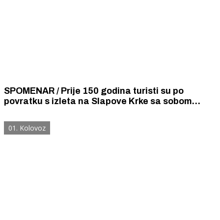
SPOMENAR / Prije 150 godina turisti su po
povratku s izleta na Slapove Krke sa sobom
donosili kukuruzno brašno za puru da bi guštali u
čuvenom šibenskom brudetu od janjetine
01. Kolovoz