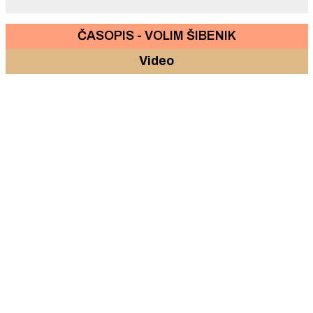
ČASOPIS - VOLIM ŠIBENIK
Video