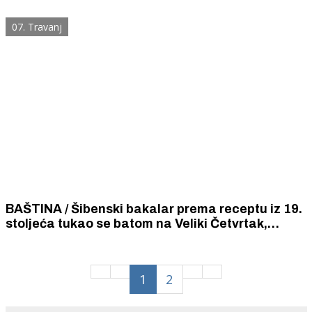
kontracepciju čak ni ako vam ih je propisao
liječnik.
07. Travanj
BAŠTINA / Šibenski bakalar prema receptu iz 19.
stoljeća tukao se batom na Veliki Četvrtak,
kuhao na Veliki Petak, a Šibenčani su ga jeli
drvenim žlicama da ne bi zveckali i pravili buku.
1
2