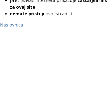
pretraživač interneta prikazuje
zastarjeli link
za ovaj site
nemate pristup
ovoj stranici
Naslovnica