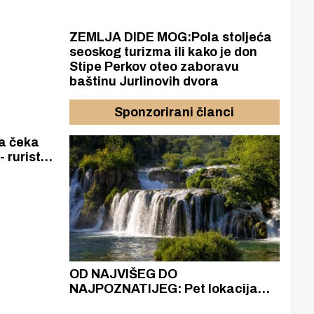
ošlosti
bensku
vo.
ZEMLJA DIDE MOG:Pola stoljeća
seoskog turizma ili kako je don
Stipe Perkov oteo zaboravu
baštinu Jurlinovih dvora
Sponzorirani članci
a čeka
- ruriste.
seosku
e radove,
azak
OD NAJVIŠEG DO
ZA
zgrađeno
NAJPOZNATIJEG: Pet lokacija
AKA
ru
koje otkrivaju različitost slapova
isku