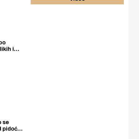
po
ikih i
ženske
ošekom, a
tinom
d pidoća
čan