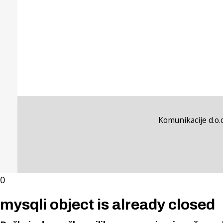
Komunikacije d.o.o
0
mysqli object is already closed