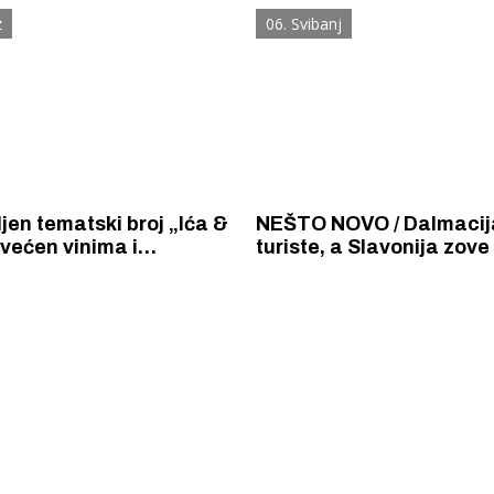
 iz 1850. godine.
recept izronio iz tame pr
z
06. Svibanj
baca novo svjetlo na ši
gastronomiju i kulinarst
jen tematski broj „Ića &
NEŠTO NOVO / Dalmacij
većen vinima i
turiste, a Slavonija zove 
iji Šibensko – kninske
Nudi im života na selu, 
 Časopis je
hranu, konje kola, poljsk
tivan i atraktivan, ali...
ašikovanje, bekrijanje...
 Krke iz prve ruke -
Šibenik spreman za dol
ostel Titius u
električnih autobusa: i
NP Krka u
12 punionica na kolodvo