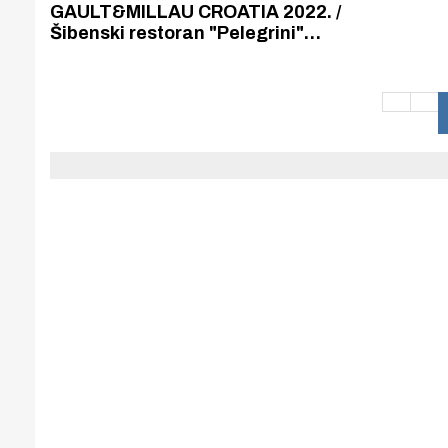
Puljanim
GAULT&MILLAU CROATIA 2022. /
Šibenski restoran "Pelegrini"
Rudija Štefana ponovno je osvojio
titulu jednog od najboljih u
Hrvatskoj.