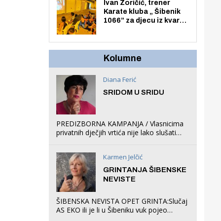
Zmajevac
Ivan Zoričić, trener
Karate kluba „ Šibenik
1066” za djecu iz kvarta
pretvorio svoju garažu
u igraonicu, postavio
ljuljačke i trampolin i
organizirao dječje
Kolumne
ljetno kino.
Diana Ferić
SRIDOM U SRIDU
PREDIZBORNA KAMPANJA / Vlasnicima
privatnih dječjih vrtića nije lako slušati
Restovićeva obećanja jer ispada da to
što oni rade u Šibeniku ne postoji
Karmen Jelčić
GRINTANJA ŠIBENSKE
NEVISTE
ŠIBENSKA NEVISTA OPET GRINTA:Slučaj
AS EKO ili je li u Šibeniku vuk pojeo
magare, a profit ljubav prema