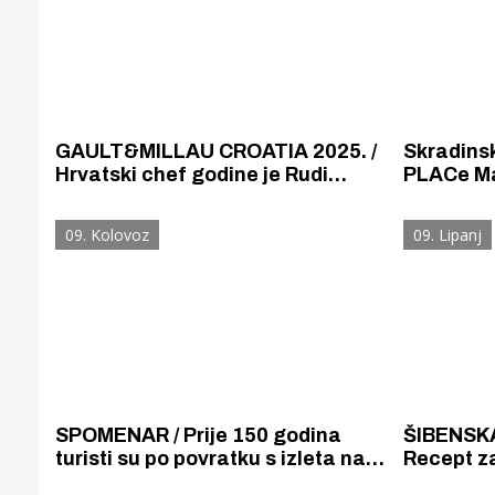
GAULT&MILLAU CROATIA 2025. /
Skradinsk
Hrvatski chef godine je Rudi
PLACe Ma
Štefan, vlasniku šibenskog
na zagreb
restorana „Pelegrini” u Šibeniku.
09. Kolovoz
09. Lipanj
SPOMENAR / Prije 150 godina
ŠIBENSK
turisti su po povratku s izleta na
Recept za
Slapove Krke sa sobom donosili
grahove j