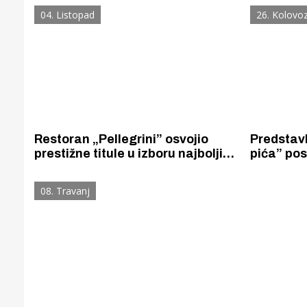
kukuruzno brašno za puru da bi
bakalarom
04. Listopad
26. Kolovo
guštali u čuvenom šibenskom
brudetu od janjetine
Restoran „Pellegrini” osvojio
Predstavl
prestižne titule u izboru najboljih
pića” pos
hrvatskih restorana. Ima najbolju
gastronom
vinsku kartu u Hrvatskoj i Jakova
županije.
08. Travanj
Ujakovića, najboljeg mladog
reprezenta
chefa.
Gornji tok
Otkrijte h
edukativnom kampusu 