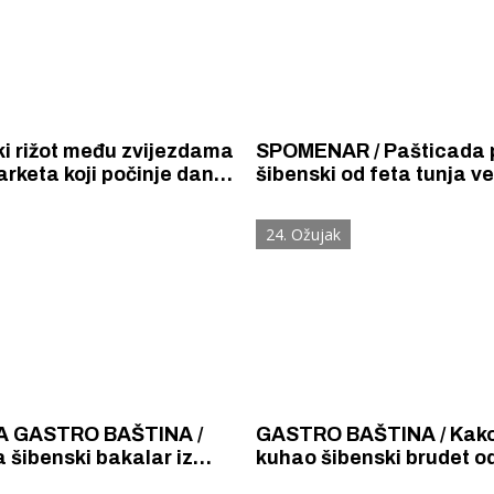
i rižot među zvijezdama
SPOMENAR / Pašticada 
rketa koji počinje danas
šibenski od feta tunja vel
ačkoj tržnici Dolac.
debelih kao dlan mlađe 
ruke s garofulićima i pr
24. Ožujak
još bolje pravom maraš
skupljom od suha zlata.
A GASTRO BAŠTINA /
GASTRO BAŠTINA / Kako se
 šibenski bakalar iz
kuhao šibenski brudet o
uhe i grahova juha s
prije 140 godina? Neobi