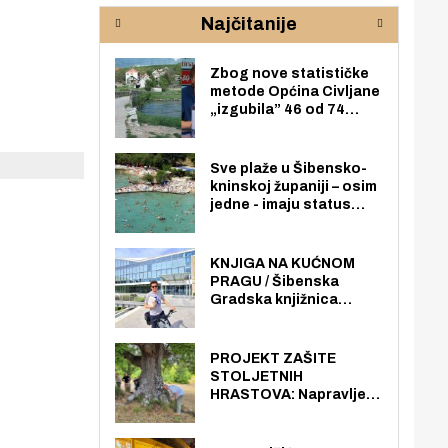
rijeke Krke
sud
Najčitanije
pod
zaj
Zbog nove statističke
metode Općina Civljane
„izgubila” 46 od 74
zaposlenika. Do sada je
imala više zaposlenika
nego radno sposobnih
Sve plaže u Šibensko-
osoba među svojih 170
kninskoj županiji – osim
stanovnika.
jedne - imaju status
javno dostupnog
pomorskog dobra u
općoj upotrebi. Pristup
KNJIGA NA KUĆNOM
je slobodan i besplatan
PRAGU / Šibenska
za sve građane i
Gradska knjižnica
posjetitelje.
„Juraj Šižgorić” uvela
besplatnu dostavu
knjiga na kućnu adresu
PROJEKT ZAŠITE
električnim biciklom.
STOLJETNIH
HRASTOVA: Napravljen
prvi stručni pregled
hrastova na lokaciji