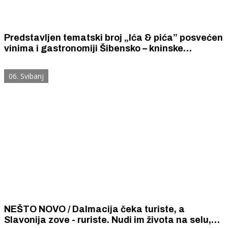
Predstavljen tematski broj „Ića & pića” posvećen
vinima i gastronomiji Šibensko – kninske
županije. Časopis je reprezentativan i
atraktivan, ali...
06. Svibanj
NEŠTO NOVO / Dalmacija čeka turiste, a
Slavonija zove - ruriste. Nudi im života na selu,