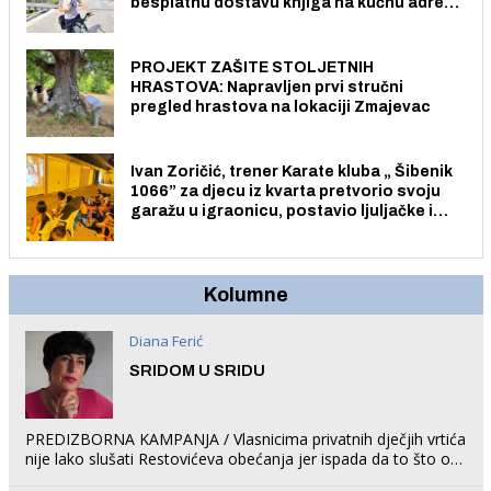
besplatnu dostavu knjiga na kućnu adresu
električnim biciklom.
PROJEKT ZAŠITE STOLJETNIH
HRASTOVA: Napravljen prvi stručni
pregled hrastova na lokaciji Zmajevac
Ivan Zoričić, trener Karate kluba „ Šibenik
1066” za djecu iz kvarta pretvorio svoju
garažu u igraonicu, postavio ljuljačke i
trampolin i organizirao dječje ljetno kino.
Kolumne
Diana Ferić
SRIDOM U SRIDU
PREDIZBORNA KAMPANJA / Vlasnicima privatnih dječjih vrtića
nije lako slušati Restovićeva obećanja jer ispada da to što oni
rade u Šibeniku ne postoji