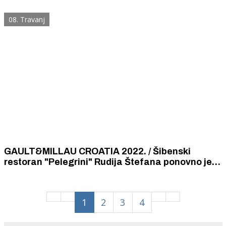
seosku hranu, konje kola, poljske radove,
ašikovanje, bekrijanje...
08. Travanj
GAULT&MILLAU CROATIA 2022. / Šibenski
restoran "Pelegrini" Rudija Štefana ponovno je
osvojio titulu jednog od najboljih u Hrvatskoj.
1
2
3
4