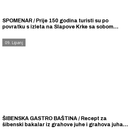
SPOMENAR / Prije 150 godina turisti su po
povratku s izleta na Slapove Krke sa sobom
donosili kukuruzno brašno za puru da bi guštali u
čuvenom šibenskom brudetu od janjetine
09. Lipanj
ŠIBENSKA GASTRO BAŠTINA / Recept za
šibenski bakalar iz grahove juhe i grahova juha s