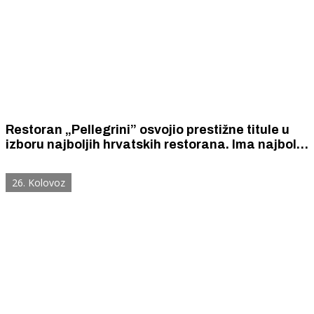
Restoran „Pellegrini” osvojio prestižne titule u
izboru najboljih hrvatskih restorana. Ima najbolju
vinsku kartu u Hrvatskoj i Jakova Ujakovića,
najboljeg mladog chefa.
26. Kolovoz