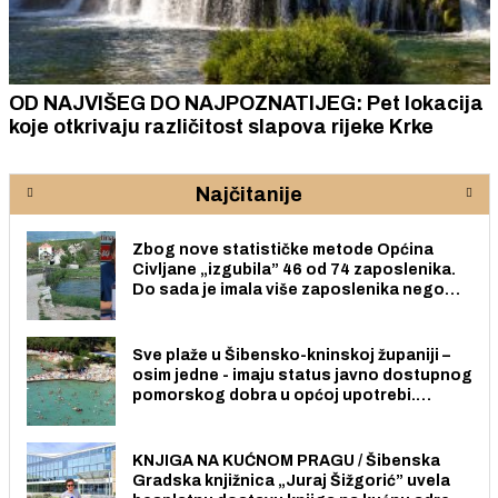
OD NAJVIŠEG DO NAJPOZNATIJEG: Pet lokacija
koje otkrivaju različitost slapova rijeke Krke
Najčitanije
Zbog nove statističke metode Općina
Civljane „izgubila” 46 od 74 zaposlenika.
Do sada je imala više zaposlenika nego
radno sposobnih osoba među svojih 170
stanovnika.
Sve plaže u Šibensko-kninskoj županiji –
osim jedne - imaju status javno dostupnog
pomorskog dobra u općoj upotrebi.
Pristup je slobodan i besplatan za sve
građane i posjetitelje.
KNJIGA NA KUĆNOM PRAGU / Šibenska
Gradska knjižnica „Juraj Šižgorić” uvela