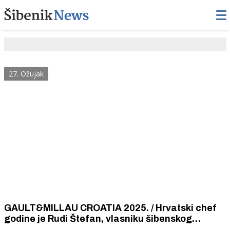
27. Ožujak
GAULT&MILLAU CROATIA 2025. / Hrvatski chef
godine je Rudi Štefan, vlasniku šibenskog
restorana „Pelegrini” u Šibeniku.