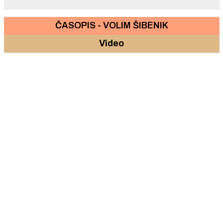
ČASOPIS - VOLIM ŠIBENIK
Video