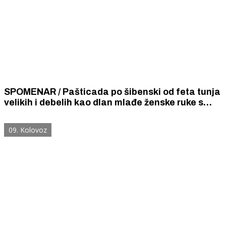
SPOMENAR / Pašticada po šibenski od feta tunja
velikih i debelih kao dlan mlađe ženske ruke s
garofulićima i prošekom, a još bolje pravom
maraštinom skupljom od suha zlata.
09. Kolovoz