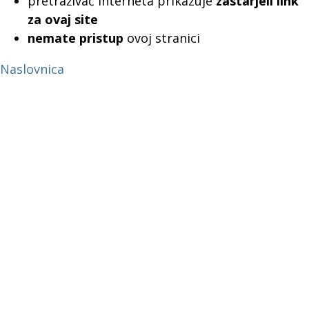
pretraživač interneta prikazuje
zastarjeli link
za ovaj site
nemate pristup
ovoj stranici
Naslovnica