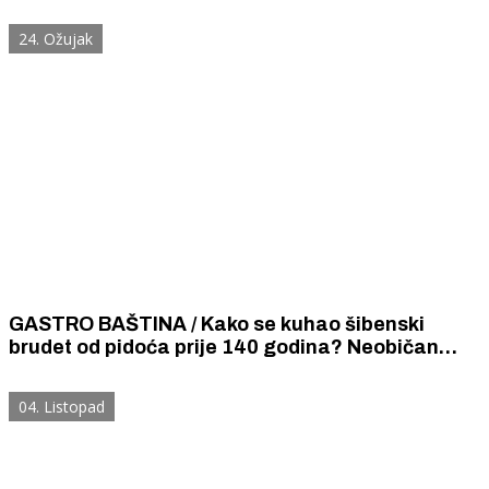
bakalarom iz 1850. godine.
24. Ožujak
GASTRO BAŠTINA / Kako se kuhao šibenski
brudet od pidoća prije 140 godina? Neobičan
recept izronio iz tame prošlosti baca novo svjetlo
na šibensku gastronomiju i kulinarstvo.
04. Listopad