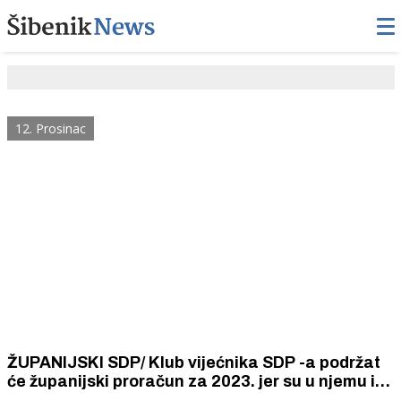
12. Prosinac
ŽUPANIJSKI SDP/ Klub vijećnika SDP -a podržat
će županijski proračun za 2023. jer su u njemu i
njihovi prijedlozi