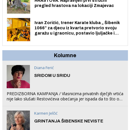
HRASTOVA: Napravljen prvi stručni
pregled hrastova na lokaciji Zmajevac
Ivan Zoričić, trener Karate kluba „ Šibenik
1066” za djecu iz kvarta pretvorio svoju
garažu u igraonicu, postavio ljuljačke i
trampolin i organizirao dječje ljetno kino.
Kolumne
Diana Ferić
SRIDOM U SRIDU
PREDIZBORNA KAMPANJA / Vlasnicima privatnih dječjih vrtića
nije lako slušati Restovićeva obećanja jer ispada da to što oni
rade u Šibeniku ne postoji
Karmen Jelčić
GRINTANJA ŠIBENSKE NEVISTE