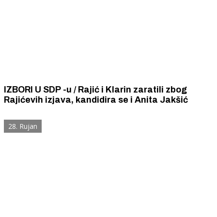
IZBORI U SDP -u / Rajić i Klarin zaratili zbog
Rajićevih izjava, kandidira se i Anita Jakšić
28. Rujan