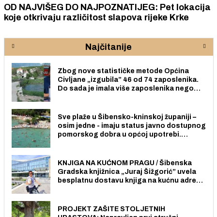
OD NAJVIŠEG DO NAJPOZNATIJEG: Pet lokacija
koje otkrivaju različitost slapova rijeke Krke
Najčitanije
Zbog nove statističke metode Općina
Civljane „izgubila” 46 od 74 zaposlenika.
Do sada je imala više zaposlenika nego
radno sposobnih osoba među svojih 170
stanovnika.
Sve plaže u Šibensko-kninskoj županiji –
osim jedne - imaju status javno dostupnog
pomorskog dobra u općoj upotrebi.
Pristup je slobodan i besplatan za sve
građane i posjetitelje.
KNJIGA NA KUĆNOM PRAGU / Šibenska
Gradska knjižnica „Juraj Šižgorić” uvela
besplatnu dostavu knjiga na kućnu adresu
električnim biciklom.
PROJEKT ZAŠITE STOLJETNIH