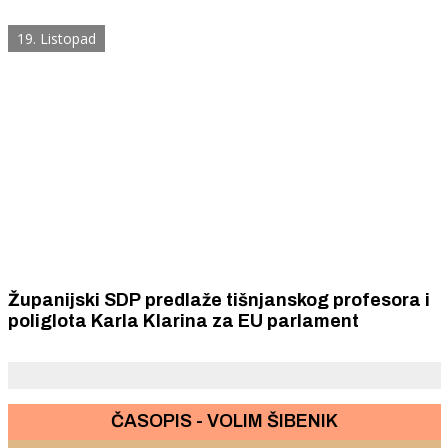
prema profesorima
19. Listopad
Županijski SDP predlaže tišnjanskog profesora i
poliglota Karla Klarina za EU parlament
ČASOPIS - VOLIM ŠIBENIK