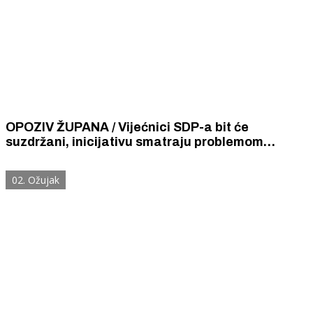
OPOZIV ŽUPANA / Vijećnici SDP-a bit će
suzdržani, inicijativu smatraju problemom
između NL Stipe Petrina i Grupe građana župana
Jelića
02. Ožujak