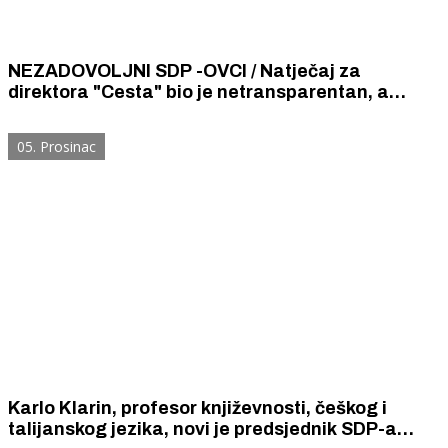
NEZADOVOLJNI SDP -OVCI / Natječaj za
direktora "Cesta" bio je netransparentan, a
Župan bi treba prijeći s riječi na djela
05. Prosinac
Karlo Klarin, profesor književnosti, češkog i
talijanskog jezika, novi je predsjednik SDP-a