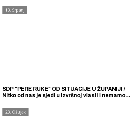
13. Srpanj
SDP "PERE RUKE" OD SITUACIJE U ŽUPANIJI /
Nitko od nas je sjedi u izvršnoj vlasti i nemamo
utjecaja, a župan i dožupanica ne surađuju
23. Ožujak