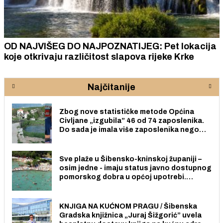
OD NAJVIŠEG DO NAJPOZNATIJEG: Pet lokacija
koje otkrivaju različitost slapova rijeke Krke
Najčitanije
Zbog nove statističke metode Općina
Civljane „izgubila” 46 od 74 zaposlenika.
Do sada je imala više zaposlenika nego
radno sposobnih osoba među svojih 170
stanovnika.
Sve plaže u Šibensko-kninskoj županiji –
osim jedne - imaju status javno dostupnog
pomorskog dobra u općoj upotrebi.
Pristup je slobodan i besplatan za sve
građane i posjetitelje.
KNJIGA NA KUĆNOM PRAGU / Šibenska
Gradska knjižnica „Juraj Šižgorić” uvela