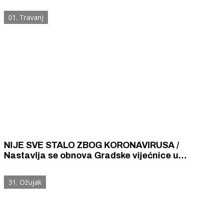
osvajanje muškaraca trebala imati Šibenčanka
prije 87 godina?
01. Travanj
NIJE SVE STALO ZBOG KORONAVIRUSA /
Nastavlja se obnova Gradske vijećnice u
Šibeniku, Ministarstvo kulture dat će još 300 000
kuna
31. Ožujak