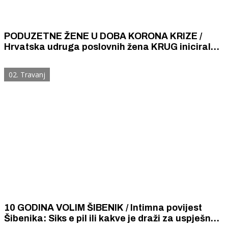
PODUZETNE ŽENE U DOBA KORONA KRIZE /
Hrvatska udruga poslovnih žena KRUG inicirala,
a Šibenčanke prihvatile te šiju zaštitne maske i
doniraju ih
02. Travanj
10 GODINA VOLIM ŠIBENIK / Intimna povijest
Šibenika: Siks e pil ili kakve je draži za uspješno