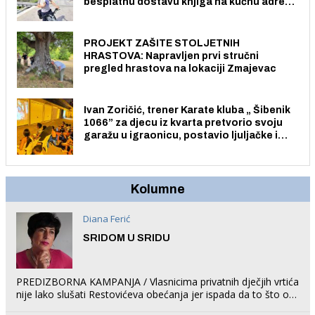
besplatnu dostavu knjiga na kućnu adresu
električnim biciklom.
PROJEKT ZAŠITE STOLJETNIH
HRASTOVA: Napravljen prvi stručni
pregled hrastova na lokaciji Zmajevac
Ivan Zoričić, trener Karate kluba „ Šibenik
1066” za djecu iz kvarta pretvorio svoju
garažu u igraonicu, postavio ljuljačke i
trampolin i organizirao dječje ljetno kino.
Kolumne
Diana Ferić
SRIDOM U SRIDU
PREDIZBORNA KAMPANJA / Vlasnicima privatnih dječjih vrtića
nije lako slušati Restovićeva obećanja jer ispada da to što oni
rade u Šibeniku ne postoji