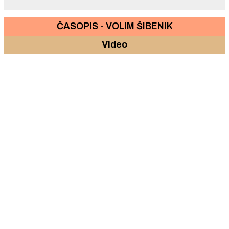
ČASOPIS - VOLIM ŠIBENIK
Video