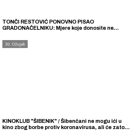
TONČI RESTOVIĆ PONOVNO PISAO
GRADONAČELNIKU: Mjere koje donosite ne
odgovaraju ozbiljnosti trenutka, prihvatite naše
prijedloge
30. Ožujak
KINOKLUB "ŠIBENIK" / Šibenčani ne mogu ići u
kino zbog borbe protiv koronavirusa, ali će zato