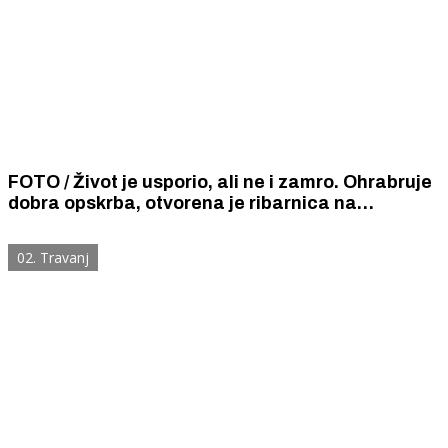
FOTO / Život je usporio, ali ne i zamro. Ohrabruje
dobra opskrba, otvorena je ribarnica na
Baldekinu, a grad je čist i uredan
02. Travanj