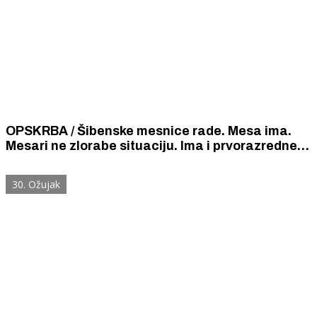
OPSKRBA / Šibenske mesnice rade. Mesa ima.
Mesari ne zlorabe situaciju. Ima i prvorazredne
svinjetine po 25 kuna za kilogram.
30. Ožujak