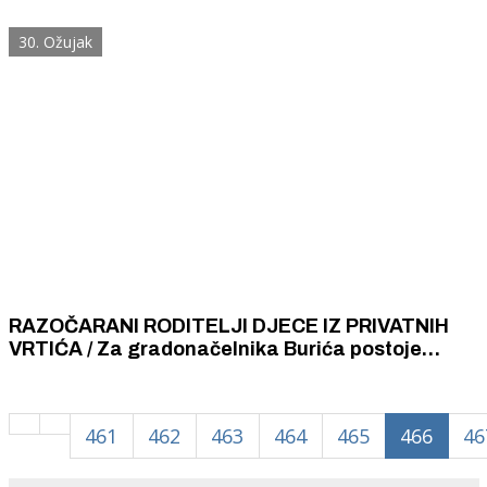
kino doći k njima pa će filmske projekcije moći
gledati sa svojih prozora i balkona
30. Ožujak
RAZOČARANI RODITELJI DJECE IZ PRIVATNIH
VRTIĆA / Za gradonačelnika Burića postoje
njegova djeca iz gradskih vrtića i naša,
fantomska djeca koja pohađaju privatne i
vjerske vrtiće
461
462
463
464
465
466
46