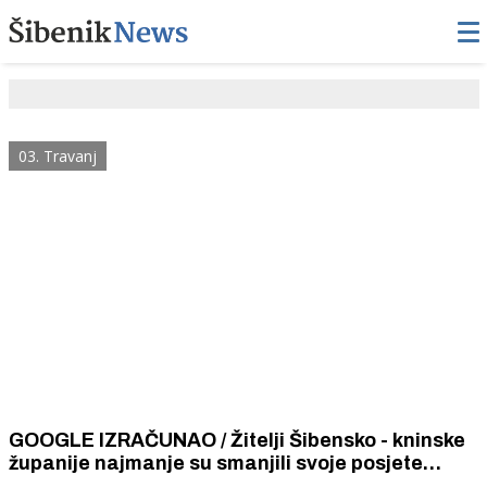
03. Travanj
GOOGLE IZRAČUNAO / Žitelji Šibensko - kninske
županije najmanje su smanjili svoje posjete
trgovačkim centrima i parkovima