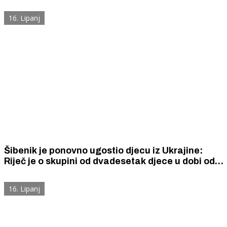
izazvala prometnu nesreću
16. Lipanj
Šibenik je ponovno ugostio djecu iz Ukrajine:
Riječ je o skupini od dvadesetak djece u dobi od
10 do 16 godina, čiji su roditelji stradalnici rata u
Ukrajini
16. Lipanj