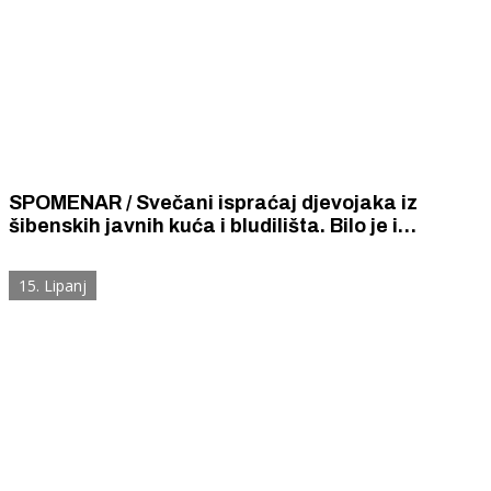
SPOMENAR / Svečani ispraćaj djevojaka iz
šibenskih javnih kuća i bludilišta. Bilo je i
skrivenih suza među uzoritom gospodom
15. Lipanj