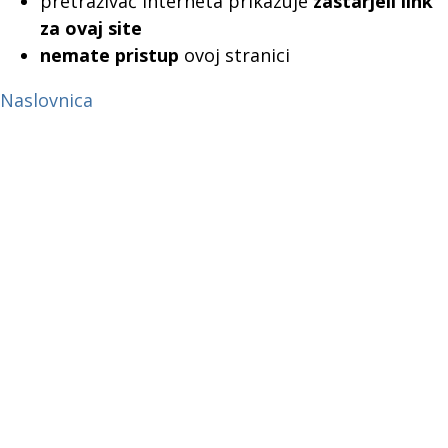
pretraživač interneta prikazuje
zastarjeli link
za ovaj site
nemate pristup
ovoj stranici
Naslovnica