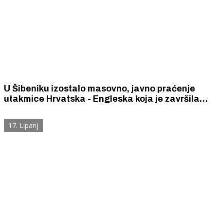
U Šibeniku izostalo masovno, javno praćenje
utakmice Hrvatska - Engleska koja je završila
rezultatom 2 : 4
17. Lipanj