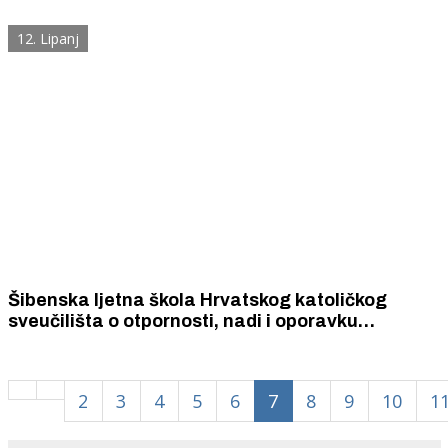
12. Lipanj
Šibenska ljetna škola Hrvatskog katoličkog
sveučilišta o otpornosti, nadi i oporavku
društava pogođenih ratom i krizama, koju
pohađaju studenti iz SAD-a i Europe.
2
3
4
5
6
7
8
9
10
1