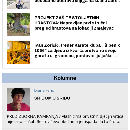
besplatnu dostavu knjiga na kućnu adresu
električnim biciklom.
PROJEKT ZAŠITE STOLJETNIH
HRASTOVA: Napravljen prvi stručni
pregled hrastova na lokaciji Zmajevac
Ivan Zoričić, trener Karate kluba „ Šibenik
1066” za djecu iz kvarta pretvorio svoju
garažu u igraonicu, postavio ljuljačke i
trampolin i organizirao dječje ljetno kino.
Kolumne
Diana Ferić
SRIDOM U SRIDU
PREDIZBORNA KAMPANJA / Vlasnicima privatnih dječjih vrtića
nije lako slušati Restovićeva obećanja jer ispada da to što oni
rade u Šibeniku ne postoji