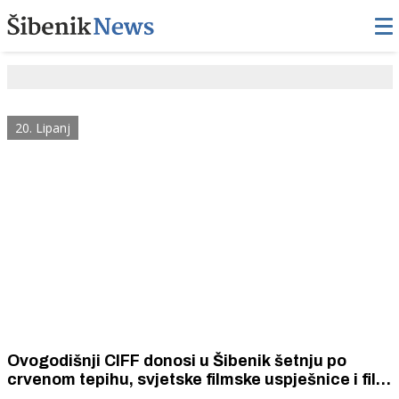
20. Lipanj
Ovogodišnji CIFF donosi u Šibenik šetnju po
crvenom tepihu, svjetske filmske uspješnice i film
o šibenskom čudu od djeteta Ivanu Močiću