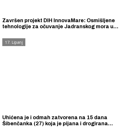
Završen projekt DIH InnovaMare: Osmišljene
tehnologije za očuvanje Jadranskog mora u
projektu prekogranične suradnje Italija -
Hrvatska
17. Lipanj
Uhićena je i odmah zatvorena na 15 dana
Šibenčanka (27) koja je pijana i drogirana