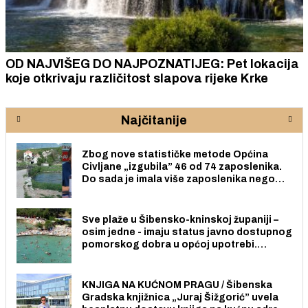
OD NAJVIŠEG DO NAJPOZNATIJEG: Pet lokacija
koje otkrivaju različitost slapova rijeke Krke
Najčitanije
Zbog nove statističke metode Općina
Civljane „izgubila” 46 od 74 zaposlenika.
Do sada je imala više zaposlenika nego
radno sposobnih osoba među svojih 170
stanovnika.
Sve plaže u Šibensko-kninskoj županiji –
osim jedne - imaju status javno dostupnog
pomorskog dobra u općoj upotrebi.
Pristup je slobodan i besplatan za sve
građane i posjetitelje.
KNJIGA NA KUĆNOM PRAGU / Šibenska
Gradska knjižnica „Juraj Šižgorić” uvela