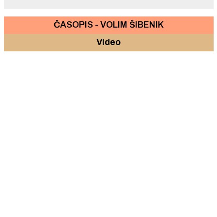
ČASOPIS - VOLIM ŠIBENIK
Video