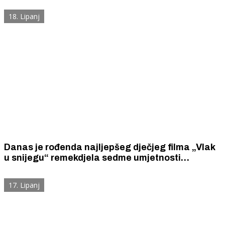
18. Lipanj
Danas je rođenda najljepšeg dječjeg filma „Vlak
u snijegu“ remekdjela sedme umjetnosti
šibenskog stvaralačkog genija - redatelja Mate
Relje i skladatelja Arsena Dedića
17. Lipanj