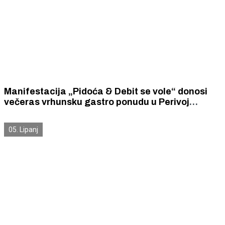
Manifestacija „Pidoća & Debit se vole“ donosi
večeras vrhunsku gastro ponudu u Perivoj
Roberta Visianija
05. Lipanj