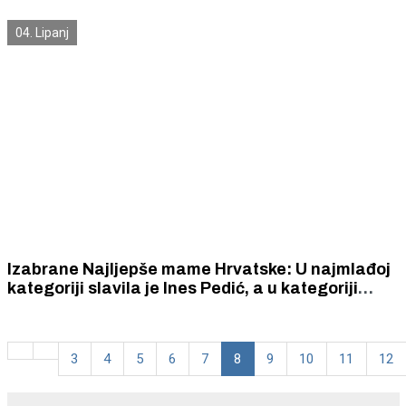
04. Lipanj
Izabrane Najljepše mame Hrvatske: U najmlađoj
kategoriji slavila je Ines Pedić, a u kategoriji
Dijamant Melita Boltužić
3
4
5
6
7
8
9
10
11
12