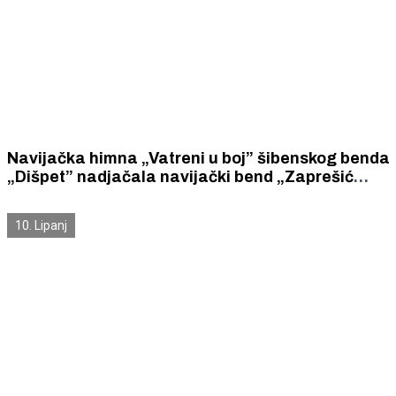
Navijačka himna „Vatreni u boj” šibenskog benda
„Dišpet” nadjačala navijački bend „Zaprešić
Boys”?
10. Lipanj