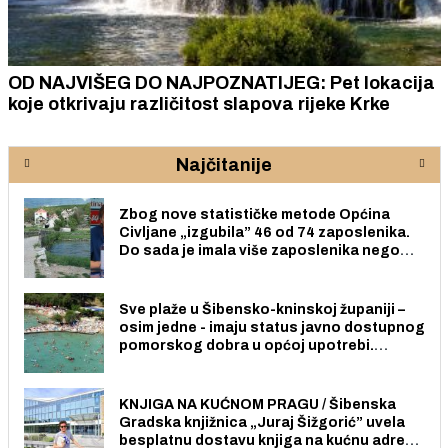
OD NAJVIŠEG DO NAJPOZNATIJEG: Pet lokacija
koje otkrivaju različitost slapova rijeke Krke
Najčitanije
Zbog nove statističke metode Općina
Civljane „izgubila” 46 od 74 zaposlenika.
Do sada je imala više zaposlenika nego
radno sposobnih osoba među svojih 170
stanovnika.
Sve plaže u Šibensko-kninskoj županiji –
osim jedne - imaju status javno dostupnog
pomorskog dobra u općoj upotrebi.
Pristup je slobodan i besplatan za sve
građane i posjetitelje.
KNJIGA NA KUĆNOM PRAGU / Šibenska
Gradska knjižnica „Juraj Šižgorić” uvela
besplatnu dostavu knjiga na kućnu adresu