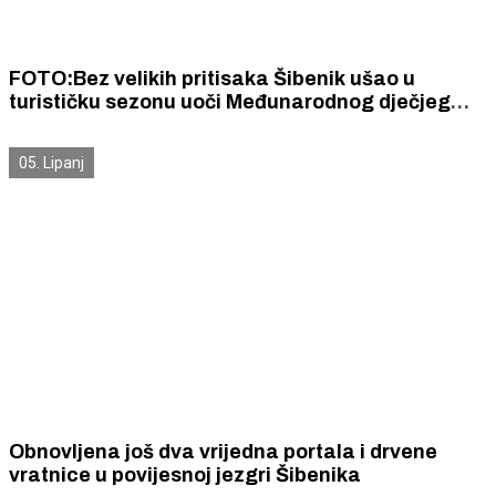
FOTO:Bez velikih pritisaka Šibenik ušao u
turističku sezonu uoči Međunarodnog dječjeg
festivala
05. Lipanj
Obnovljena još dva vrijedna portala i drvene
vratnice u povijesnoj jezgri Šibenika