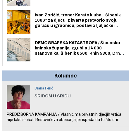
električnim biciklom.
Ivan Zoričić, trener Karate kluba „ Šibenik
1066” za djecu iz kvarta pretvorio svoju
garažu u igraonicu, postavio ljuljačke i
trampolin i organizirao dječje ljetno kino.
DEMOGRAFSKA KATASTROFA / Šibensko-
kninska županija izgubila 14 000
stanovnika, Šibenik 6500, Knin 5300, Drniš
1758, Skradin 625, Vodice 275...
Kolumne
Diana Ferić
SRIDOM U SRIDU
PREDIZBORNA KAMPANJA / Vlasnicima privatnih dječjih vrtića
nije lako slušati Restovićeva obećanja jer ispada da to što oni
rade u Šibeniku ne postoji