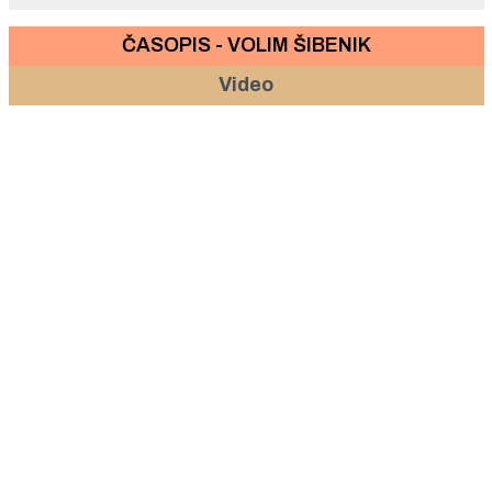
ČASOPIS - VOLIM ŠIBENIK
Video