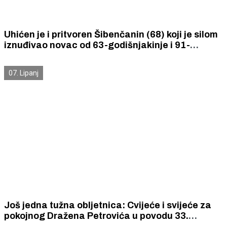
Uhićen je i pritvoren Šibenčanin (68) koji je silom
iznuđivao novac od 63-godišnjakinje i 91-
godišnje starice.
07. Lipanj
Još jedna tužna obljetnica: Cvijeće i svijeće za
pokojnog Dražena Petrovića u povodu 33.
godišnjice njegove smrti