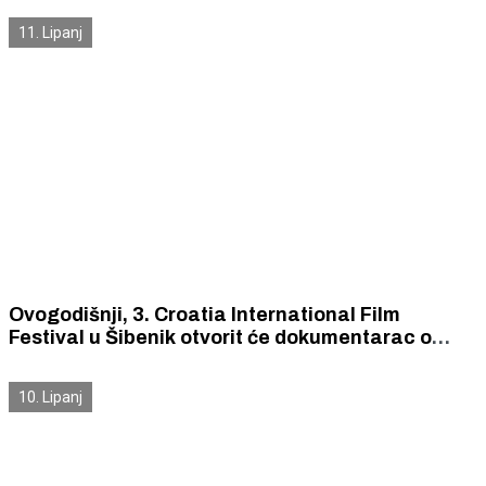
11. Lipanj
Ovogodišnji, 3. Croatia International Film
Festival u Šibenik otvorit će dokumentarac o
poznatoj tenisačici i aktivistici Billie Jean King
10. Lipanj