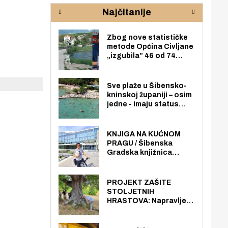
rijeke Krke
sud
Najčitanije
pod
zaj
Zbog nove statističke
metode Općina Civljane
„izgubila” 46 od 74
zaposlenika. Do sada je
imala više zaposlenika
nego radno sposobnih
Sve plaže u Šibensko-
osoba među svojih 170
kninskoj županiji – osim
stanovnika.
jedne - imaju status
javno dostupnog
pomorskog dobra u
općoj upotrebi. Pristup
KNJIGA NA KUĆNOM
je slobodan i besplatan
PRAGU / Šibenska
za sve građane i
Gradska knjižnica
posjetitelje.
„Juraj Šižgorić” uvela
besplatnu dostavu
knjiga na kućnu adresu
PROJEKT ZAŠITE
električnim biciklom.
STOLJETNIH
HRASTOVA: Napravljen
prvi stručni pregled
hrastova na lokaciji