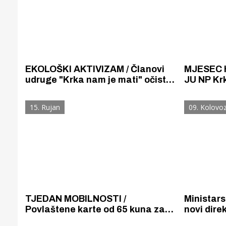
EKOLOŠKI AKTIVIZAM / Članovi
MJESEC 
udruge "Krka nam je mati" očistili
JU NP Kr
"brdo smeće" uz biciklističku
snizila c
stazu na ulazu u NP Krka
za odrasl
15. Rujan
09. Kolovo
18 godin
TJEDAN MOBILNOSTI /
Ministars
Povlaštene karte od 65 kuna za
novi dire
odrasle koji budu koristili poučno -
Šibensko 