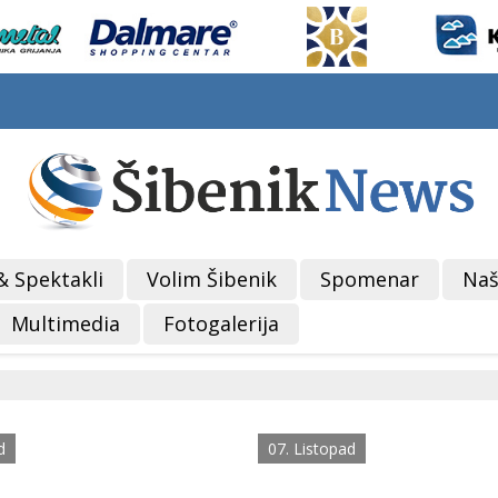
& Spektakli
Volim Šibenik
Spomenar
Naš
Multimedia
Fotogalerija
d
07. Listopad