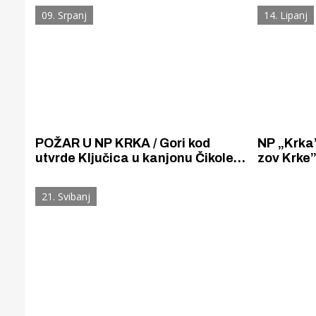
pješačke staze u NP Krka
Krešimir 
09. Srpanj
14. Lipanj
POŽAR U NP KRKA / Gori kod
NP „Krka”
utvrde Ključica u kanjonu Čikole,
zov Krke”
stigao i kanader
tekstova 
doajena 
21. Svibanj
Gornji tok
Otkrijte h
edukativnom kampusu 