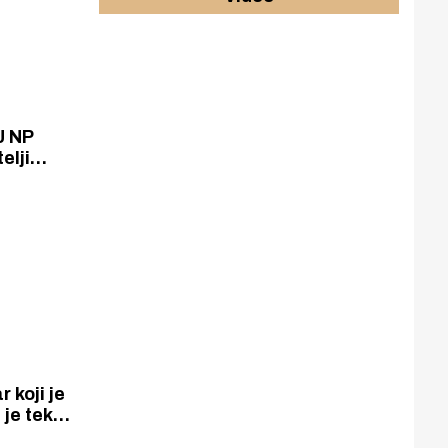
J NP
lijunti je
022.
 koji je
 je tek
ra trave i