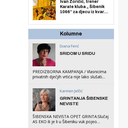
Zmajevac
Ivan Zoričić, trener
Karate kluba „ Šibenik
1066” za djecu iz kvarta
pretvorio svoju garažu
u igraonicu, postavio
ljuljačke i trampolin i
organizirao dječje
Kolumne
ljetno kino.
Diana Ferić
SRIDOM U SRIDU
PREDIZBORNA KAMPANJA / Vlasnicima
privatnih dječjih vrtića nije lako slušati
Restovićeva obećanja jer ispada da to
što oni rade u Šibeniku ne postoji
Karmen Jelčić
GRINTANJA ŠIBENSKE
NEVISTE
ŠIBENSKA NEVISTA OPET GRINTA:Slučaj
AS EKO ili je li u Šibeniku vuk pojeo
magare, a profit ljubav prema