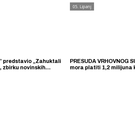
Šakić.
niskog raslinja
05. Lipanj
 predstavio „Zahuktali
PRESUDA VRHOVNOG SU
, zbirku novinskih
mora platiti 1,2 milijuna
o rijeci Krki novinarskog
odštete sa zateznim k
Joška Čelara.
zbog uništavanja sedren
barijera i živog svijeta 
 Krke iz prve ruke -
Šibenik spreman za dol
ostel Titius u
električnih autobusa: i
NP Krka u
12 punionica na kolodvo