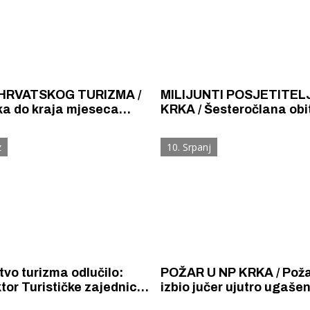
HRVATSKOG TURIZMA /
MILIJUNTI POSJETITEL
ka do kraja mjeseca
KRKA / Šesteročlana obitelji
ijene ulaznica na 65 kuna
Chehadeh iz Njemačke, mi
e i 52 kune za mlade do
posjetitelj NP „Krka” u 2
z
10. Srpanj
a
godini
tvo turizma odlučilo:
POŽAR U NP KRKA / Požar
ktor Turističke zajednice
izbio jučer ujutro ugašen
– kninske županije je
jutros, izgorjelo 20 hekta