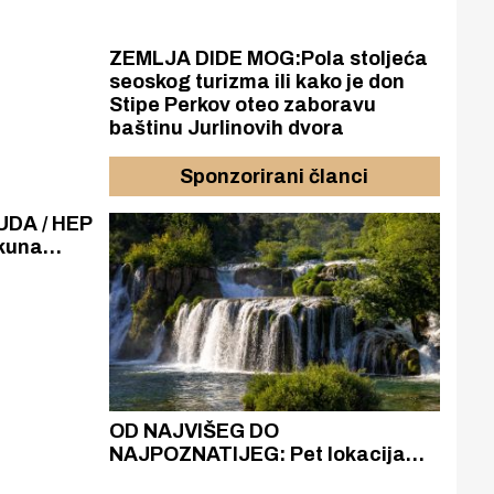
ZEMLJA DIDE MOG:Pola stoljeća
seoskog turizma ili kako je don
Stipe Perkov oteo zaboravu
baštinu Jurlinovih dvora
Sponzorirani članci
DA / HEP
 kuna
amatama
ih
u NP Krka
azak
OD NAJVIŠEG DO
ZA
zgrađeno
NAJPOZNATIJEG: Pet lokacija
AKA
ru
koje otkrivaju različitost slapova
isku