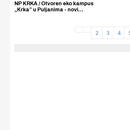
Puljanim
NP KRKA / Otvoren eko kampus
„Krka” u Puljanima - novi
edukacijski centar koji prirodnu i
kulturno-povijesnu baštinu
prezentira moderno i interaktivno.
2
3
4