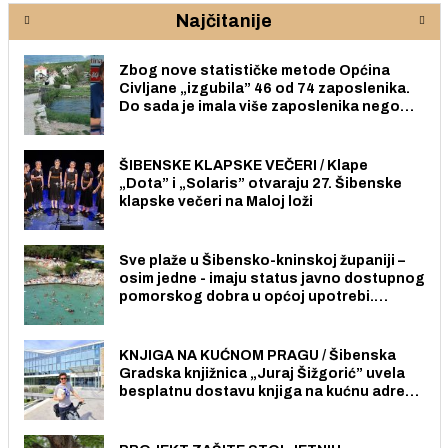
Najčitanije
Zbog nove statističke metode Općina
Civljane „izgubila” 46 od 74 zaposlenika.
Do sada je imala više zaposlenika nego
radno sposobnih osoba među svojih 170
stanovnika.
ŠIBENSKE KLAPSKE VEČERI / Klape
„Dota” i „Solaris” otvaraju 27. Šibenske
klapske večeri na Maloj loži
Sve plaže u Šibensko-kninskoj županiji –
osim jedne - imaju status javno dostupnog
pomorskog dobra u općoj upotrebi.
Pristup je slobodan i besplatan za sve
građane i posjetitelje.
KNJIGA NA KUĆNOM PRAGU / Šibenska
Gradska knjižnica „Juraj Šižgorić” uvela
besplatnu dostavu knjiga na kućnu adresu
električnim biciklom.