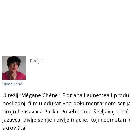
Podijeli:
Diana Ferić
U režiji Mégane Chêne i Floriana Launettea i produ
posljednji film u edukativno-dokumentarnom serijal
brojnih sisavaca Parka. Posebno oduševljavaju noćn
jazavca, divlje svinje i divlje mačke, koji neometani
skrovišta.