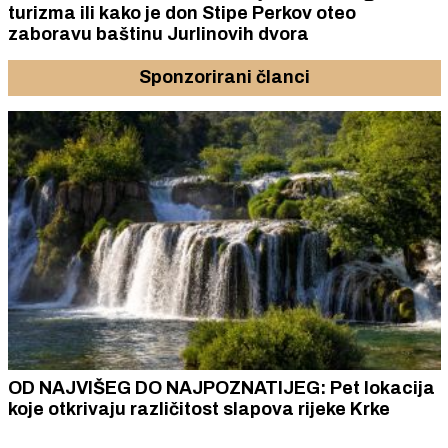
turizma ili kako je don Stipe Perkov oteo
zaboravu baštinu Jurlinovih dvora
Sponzorirani članci
OD NAJVIŠEG DO NAJPOZNATIJEG: Pet lokacija
koje otkrivaju različitost slapova rijeke Krke