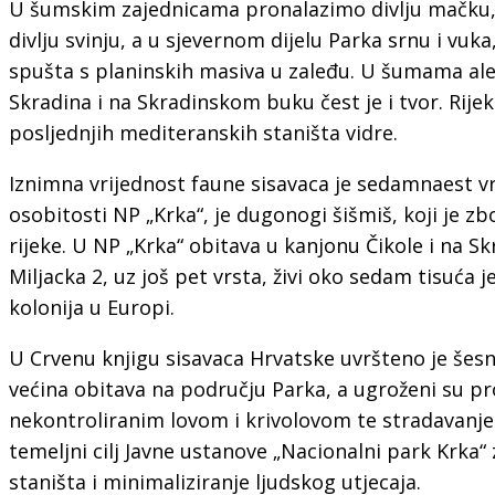
U šumskim zajednicama pronalazimo divlju mačku,
divlju svinju, a u sjevernom dijelu Parka srnu i vuka
spušta s planinskih masiva u zaleđu. U šumama al
Skradina i na Skradinskom buku čest je i tvor. Rijek
posljednjih mediteranskih staništa vidre.
Iznimna vrijednost faune sisavaca je sedamnaest vr
osobitosti NP „Krka“, je dugonogi šišmiš, koji je z
rijeke. U NP „Krka“ obitava u kanjonu Čikole i na Sk
Miljacka 2, uz još pet vrsta, živi oko sedam tisuća j
kolonija u Europi.
U Crvenu knjigu sisavaca Hrvatske uvršteno je šesna
većina obitava na području Parka, a ugroženi su p
nekontroliranim lovom i krivolovom te stradavanj
temeljni cilj Javne ustanove „Nacionalni park Krka“ 
staništa i minimaliziranje ljudskog utjecaja.