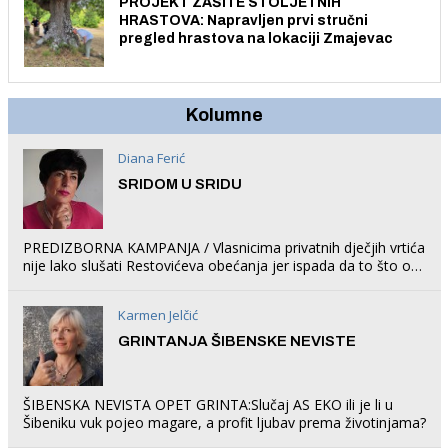
PROJEKT ZAŠITE STOLJETNIH
HRASTOVA: Napravljen prvi stručni
pregled hrastova na lokaciji Zmajevac
Kolumne
Diana Ferić
SRIDOM U SRIDU
PREDIZBORNA KAMPANJA / Vlasnicima privatnih dječjih vrtića
nije lako slušati Restovićeva obećanja jer ispada da to što oni
rade u Šibeniku ne postoji
Karmen Jelčić
GRINTANJA ŠIBENSKE NEVISTE
ŠIBENSKA NEVISTA OPET GRINTA:Slučaj AS EKO ili je li u
Šibeniku vuk pojeo magare, a profit ljubav prema životinjama?