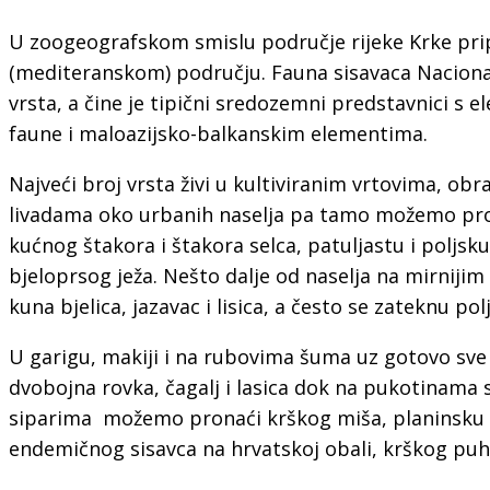
U zoogeografskom smislu područje rijeke Krke p
(mediteranskom) području. Fauna sisavaca Nacional
vrsta, a čine je tipični sredozemni predstavnici s
faune i maloazijsko-balkanskim elementima.
Najveći broj vrsta živi u kultiviranim vrtovima, ob
livadama oko urbanih naselja pa tamo možemo pro
kućnog štakora i štakora selca, patuljastu i poljsku
bjeloprsog ježa. Nešto dalje od naselja na mirnijim 
kuna bjelica, jazavac i lisica, a često se zateknu poljs
U garigu, makiji i na rubovima šuma uz gotovo sve 
dvobojna rovka, čagalj i lasica dok na pukotinama 
siparima možemo pronaći krškog miša, planinsku v
endemičnog sisavca na hrvatskoj obali, krškog puh