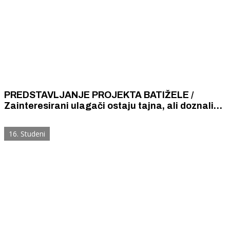
PREDSTAVLJANJE PROJEKTA BATIŽELE /
Zainteresirani ulagači ostaju tajna, ali doznali
smo nešto o v.d. ravnateljici Nini Kursar
16. Studeni