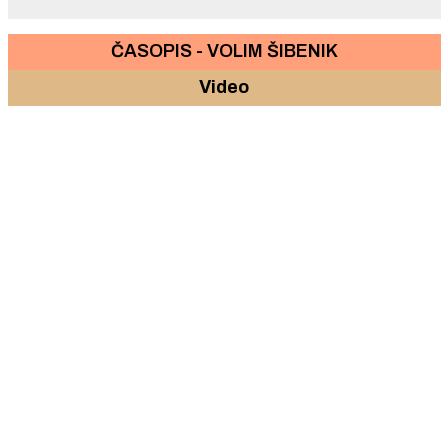
ČASOPIS - VOLIM ŠIBENIK
Video