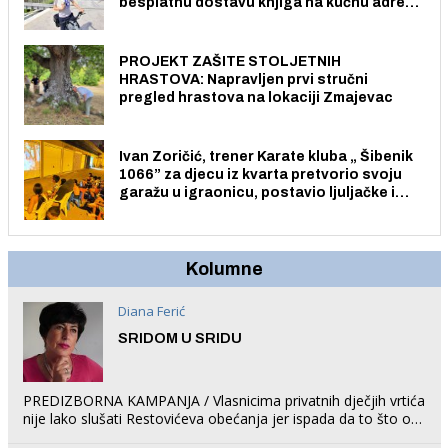
besplatnu dostavu knjiga na kućnu adresu
električnim biciklom.
PROJEKT ZAŠITE STOLJETNIH
HRASTOVA: Napravljen prvi stručni
pregled hrastova na lokaciji Zmajevac
Ivan Zoričić, trener Karate kluba „ Šibenik
1066” za djecu iz kvarta pretvorio svoju
garažu u igraonicu, postavio ljuljačke i
trampolin i organizirao dječje ljetno kino.
Kolumne
Diana Ferić
SRIDOM U SRIDU
PREDIZBORNA KAMPANJA / Vlasnicima privatnih dječjih vrtića
nije lako slušati Restovićeva obećanja jer ispada da to što oni
rade u Šibeniku ne postoji