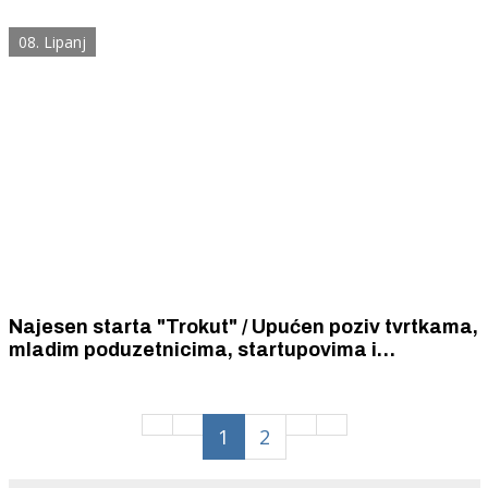
u Zagrebu te Galaxy Capitala s.a.r.l. sa sjedištem
iz Maroka
08. Lipanj
Najesen starta "Trokut" / Upućen poziv tvrtkama,
mladim poduzetnicima, startupovima i
freelancerima da unajme prostor, donosimo i
cijene
1
2