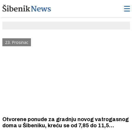
23. Prosinac
Otvorene ponude za gradnju novog vatrogasnog
doma u Šibeniku, kreću se od 7,85 do 11,5
milijuna eura s PDV-om.