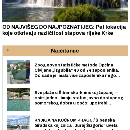
OD NAJVIŠEG DO NAJPOZNATIJEG: Pet lokacija
koje otkrivaju različitost slapova rijeke Krke
Najčitanije
Zbog nove statističke metode Općina
Civljane „izgubila” 46 od 74 zaposlenika.
Do sada je imala više zaposlenika nego
radno sposobnih osoba među svojih 170
stanovnika.
Sve plaže u Šibensko-kninskoj županiji –
osim jedne - imaju status javno dostupnog
pomorskog dobra u općoj upotrebi.
Pristup je slobodan i besplatan za sve
građane i posjetitelje.
KNJIGA NA KUĆNOM PRAGU / Šibenska
Gradska knjižnica „Juraj Šižgorić” uvela