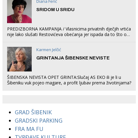
Diana Ferić
SRIDOM U SRIDU
PREDIZBORNA KAMPANJA / Vlasnicima privatnih dječjih vrtića
nije lako slušati Restovićeva obećanja jer ispada da to što oni
rade u Šibeniku ne postoji
Karmen Jelčić
GRINTANJA ŠIBENSKE NEVISTE
ŠIBENSKA NEVISTA OPET GRINTA:Slučaj AS EKO ili je li u
Šibeniku vuk pojeo magare, a profit ljubav prema životinjama?
GRAD ŠIBENIK
GRADSKI PARKING
FRA MA FU
TVRĐAVE KULTURE