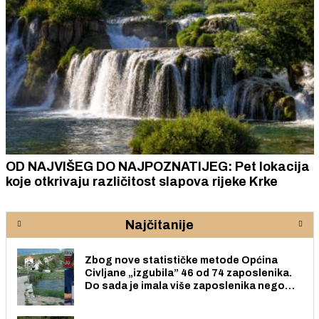
OD NAJVIŠEG DO NAJPOZNATIJEG: Pet lokacija
koje otkrivaju različitost slapova rijeke Krke
Najčitanije
Zbog nove statističke metode Općina
Civljane „izgubila” 46 od 74 zaposlenika.
Do sada je imala više zaposlenika nego
radno sposobnih osoba među svojih 170
stanovnika.