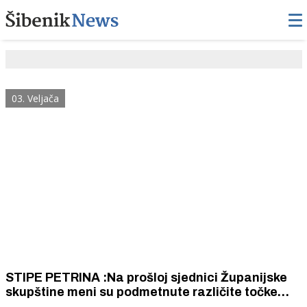
03. Veljača
STIPE PETRINA :Na prošloj sjednici Županijske
skupštine meni su podmetnute različite točke
dnevnog reda od onih koje su dobli vijećnici