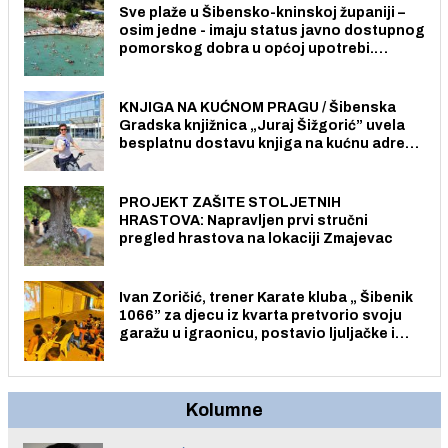
Sve plaže u Šibensko-kninskoj županiji –
osim jedne - imaju status javno dostupnog
pomorskog dobra u općoj upotrebi.
Pristup je slobodan i besplatan za sve
građane i posjetitelje.
KNJIGA NA KUĆNOM PRAGU / Šibenska
Gradska knjižnica „Juraj Šižgorić” uvela
besplatnu dostavu knjiga na kućnu adresu
električnim biciklom.
PROJEKT ZAŠITE STOLJETNIH
HRASTOVA: Napravljen prvi stručni
pregled hrastova na lokaciji Zmajevac
Ivan Zoričić, trener Karate kluba „ Šibenik
1066” za djecu iz kvarta pretvorio svoju
garažu u igraonicu, postavio ljuljačke i
trampolin i organizirao dječje ljetno kino.
Kolumne