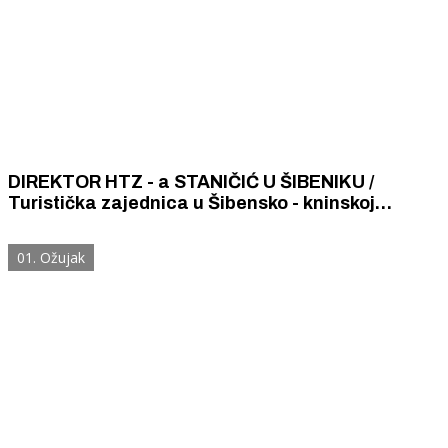
DIREKTOR HTZ - a STANIČIĆ U ŠIBENIKU /
Turistička zajednica u Šibensko - kninskoj
županiji je već dugo bez direktora, ali stvari
funkcioniraju
01. Ožujak