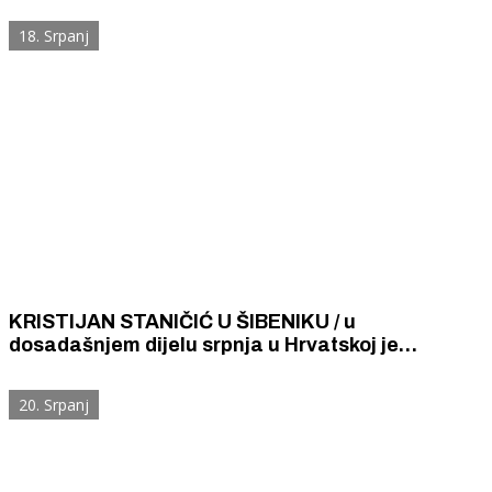
18. Srpanj
KRISTIJAN STANIČIĆ U ŠIBENIKU / u
dosadašnjem dijelu srpnja u Hrvatskoj je
ostvaren turistički promet jednak kao i lani u ovo
vrijeme
20. Srpanj