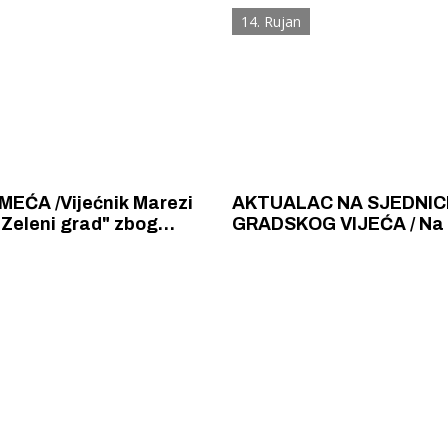
ma i građanima da
videonadzoru, elitizmu 
14. Rujan
 danas neće biti isti i da
Tvrđave kulture ...
opija
EĆA /Vijećnik Marezi
AKTUALAC NA SJEDNIC
Zeleni grad" zbog
GRADSKOG VIJEĆA / Na 
nosti, a gradonačelnik
zapeo projekt Batižele 
vojsku od 60 000
zadani rokovi ne poštuju
rnih građana
 Krke iz prve ruke -
Šibenik spreman za dol
ostel Titius u
električnih autobusa: i
NP Krka u
12 punionica na kolodvo