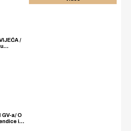
IJEĆA /
 u
 na
a...
 GV-a/ O
endice i
,