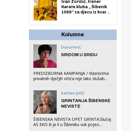
Zmajevac
Ivan Zoričić, trener
Karate kluba „ Šibenik
1066” za djecu iz kvarta
pretvorio svoju garažu
u igraonicu, postavio
ljuljačke i trampolin i
organizirao dječje
Kolumne
ljetno kino.
Diana Ferić
SRIDOM U SRIDU
PREDIZBORNA KAMPANJA / Vlasnicima
privatnih dječjih vrtića nije lako slušati
Restovićeva obećanja jer ispada da to
što oni rade u Šibeniku ne postoji
Karmen Jelčić
GRINTANJA ŠIBENSKE
NEVISTE
ŠIBENSKA NEVISTA OPET GRINTA:Slučaj
AS EKO ili je li u Šibeniku vuk pojeo
magare, a profit ljubav prema