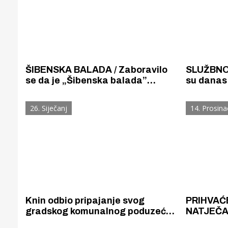
ŠIBENSKA BALADA / Zaboravilo
SLUŽBNO 
se da je „Šibenska balada”
su danas 
službeno proglašena himnom
Gradskog
Grada Šibenika. Od 2016. nije kao
26. Siječanj
14. Prosina
himna izvedena nikada i ni u
jednoj prigodi.
Knin odbio pripajanje svog
PRIHVAĆ
gradskog komunalnog poduzeća
NATJEČA
šibenskom poduzeću „Vodovod i
Gradonače