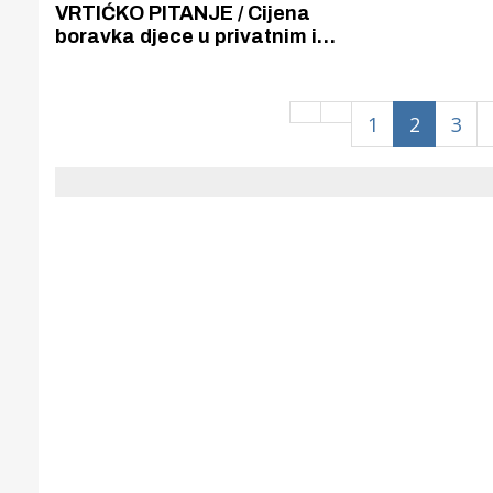
Puljanim
VRTIĆKO PITANJE / Cijena
boravka djece u privatnim i
gradskim vrtićima za
gradonačelnika Burića je
završena priča
1
2
3