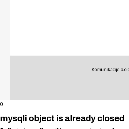
Komunikacije d.o.o
0
mysqli object is already closed