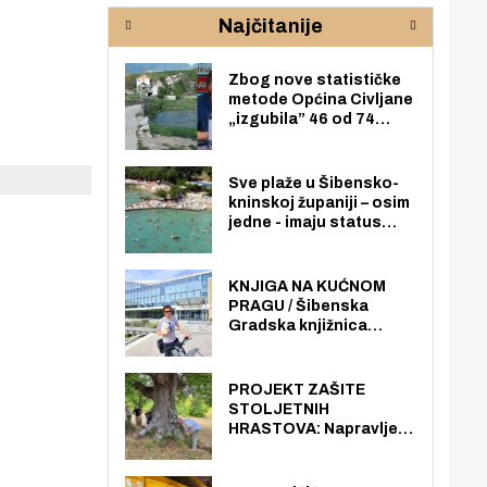
rijeke Krke
sud
Najčitanije
pod
zaj
Zbog nove statističke
metode Općina Civljane
„izgubila” 46 od 74
zaposlenika. Do sada je
imala više zaposlenika
nego radno sposobnih
Sve plaže u Šibensko-
osoba među svojih 170
kninskoj županiji – osim
stanovnika.
jedne - imaju status
javno dostupnog
pomorskog dobra u
općoj upotrebi. Pristup
KNJIGA NA KUĆNOM
je slobodan i besplatan
PRAGU / Šibenska
za sve građane i
Gradska knjižnica
posjetitelje.
„Juraj Šižgorić” uvela
besplatnu dostavu
knjiga na kućnu adresu
PROJEKT ZAŠITE
električnim biciklom.
STOLJETNIH
HRASTOVA: Napravljen
prvi stručni pregled
hrastova na lokaciji