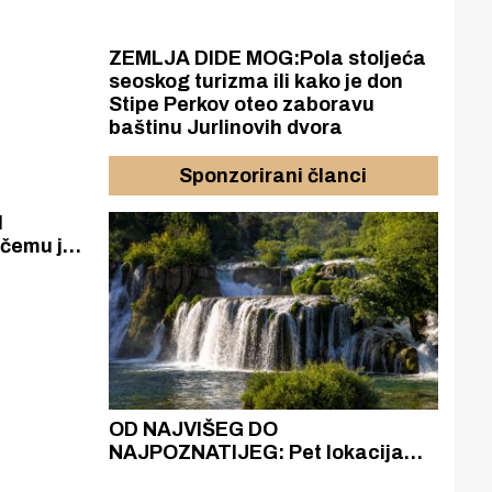
JU
ZEMLJA DIDE MOG:Pola stoljeća
seoskog turizma ili kako je don
Stipe Perkov oteo zaboravu
baštinu Jurlinovih dvora
Sponzorirani članci
I
čemu je
kada se
?
azak
OD NAJVIŠEG DO
ZA
zgrađeno
NAJPOZNATIJEG: Pet lokacija
AKA
ru
koje otkrivaju različitost slapova
isku