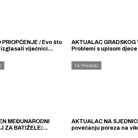
PRIOPĆENJE / Evo što
AKTUALAC GRADSKOG V
izglasali vijećnici
Problemi s upisom djece
 vijeća Grada Šibenika
gradske vrtiće, pobunom
Kapriju, ostvarenim ili
c
14. Prosinac
neostvarenim obećanjim
EN MEĐUNARODNI
AKTUALAC NA SJEDNICI
J ZA BATIŽELE/
povećanju poreza na vik
lnik Burić poručio
paušala iznajmljivačima