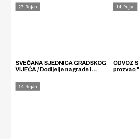
odvodnja” jer bi ono bilo štetno za
vijećnci
27. Rujan
14. Rujan
Knin i kninski kraj
Šibenik od
to nije ut
SVEČANA SJEDNICA GRADSKOG
ODVOZ SM
VIJEĆA / Dodijelje nagrade i
prozvao "
priznanja laureatima uoči Dana
nesposob
Grada Šibenika
medije i 
14. Rujan
neodgovo
Gornji tok
Otkrijte h
edukativnom kampusu 