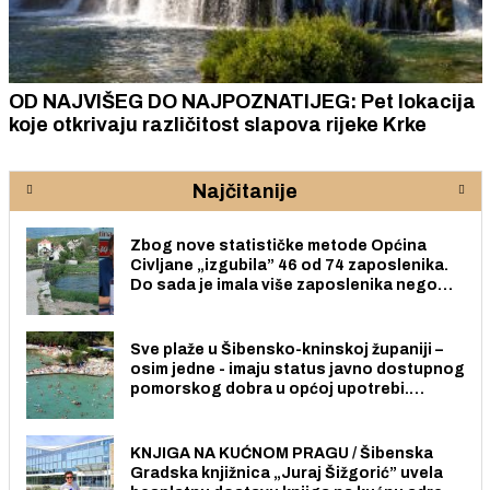
OD NAJVIŠEG DO NAJPOZNATIJEG: Pet lokacija
koje otkrivaju različitost slapova rijeke Krke
Najčitanije
Zbog nove statističke metode Općina
Civljane „izgubila” 46 od 74 zaposlenika.
Do sada je imala više zaposlenika nego
radno sposobnih osoba među svojih 170
stanovnika.
Sve plaže u Šibensko-kninskoj županiji –
osim jedne - imaju status javno dostupnog
pomorskog dobra u općoj upotrebi.
Pristup je slobodan i besplatan za sve
građane i posjetitelje.
KNJIGA NA KUĆNOM PRAGU / Šibenska
Gradska knjižnica „Juraj Šižgorić” uvela