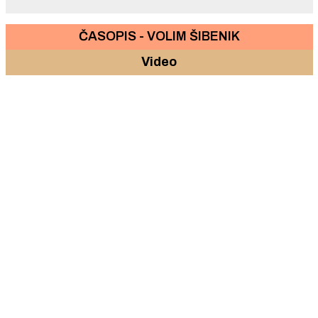
ČASOPIS - VOLIM ŠIBENIK
Video