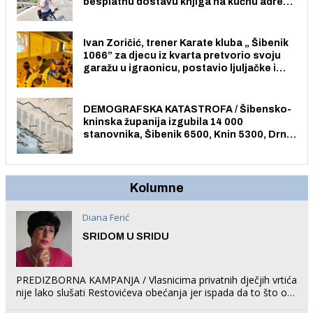
besplatnu dostavu knjiga na kućnu adresu
električnim biciklom.
Ivan Zoričić, trener Karate kluba „ Šibenik
1066” za djecu iz kvarta pretvorio svoju
garažu u igraonicu, postavio ljuljačke i
trampolin i organizirao dječje ljetno kino.
DEMOGRAFSKA KATASTROFA / Šibensko-
kninska županija izgubila 14 000
stanovnika, Šibenik 6500, Knin 5300, Drniš
1758, Skradin 625, Vodice 275...
Kolumne
Diana Ferić
SRIDOM U SRIDU
PREDIZBORNA KAMPANJA / Vlasnicima privatnih dječjih vrtića
nije lako slušati Restovićeva obećanja jer ispada da to što oni
rade u Šibeniku ne postoji