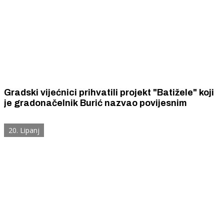
Gradski vijećnici prihvatili projekt "Batižele" koji
je gradonačelnik Burić nazvao povijesnim
20. Lipanj