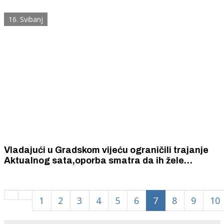
16. Svibanj
Vladajući u Gradskom vijeću ograničili trajanje
Aktualnog sata,oporba smatra da ih žele
ušutkati
1
2
3
4
5
6
7
8
9
10