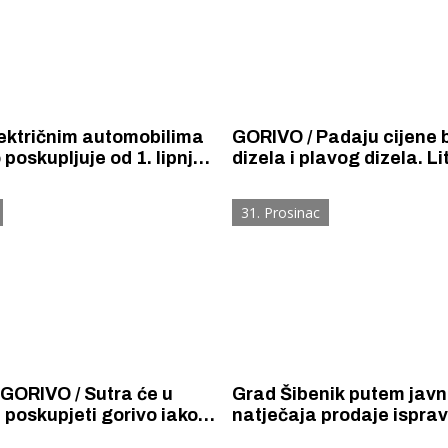
ektričnim automobilima
GORIVO / Padaju cijene 
 poskupljuje od 1. lipnja
dizela i plavog dizela. Li
jna. 100 kilometara na
prodavat će se nakon dv
štat će 50 do 100 posto
divljanja cijena za manj
31. Prosinac
 na benzin i dizel.
kuna.
GORIVO / Sutra će u
Grad Šibenik putem jav
 poskupjeti gorivo iako
natječaja prodaje ispra
na svim svjetskim
službenog Passata benz