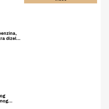
benzina,
tra dizel
ije godine
e od 10
nog
vnog
inca iz