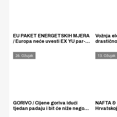
EU PAKET ENERGETSKIH MJERA
Vožnja el
/ Europa neće uvesti EX YU par-
drastično
nepar model štednje goriva, ali
do 30. ru
priprem nešto vrlo slično
struju ko
26. Ožujak
13. Ožujak
više nego
GORIVO / Cijene goriva idući
NAFTA & 
tjedan padaju i bit će niže nego
Hrvatskoj
prije agresije Rusije na Ukrajinu, a
je nafta 