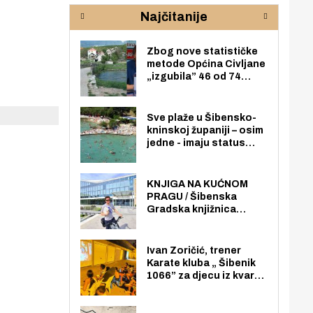
rijeke Krke
sud
Najčitanije
pod
zaj
Zbog nove statističke
metode Općina Civljane
„izgubila” 46 od 74
zaposlenika. Do sada je
imala više zaposlenika
nego radno sposobnih
Sve plaže u Šibensko-
osoba među svojih 170
kninskoj županiji – osim
stanovnika.
jedne - imaju status
javno dostupnog
pomorskog dobra u
općoj upotrebi. Pristup
KNJIGA NA KUĆNOM
je slobodan i besplatan
PRAGU / Šibenska
za sve građane i
Gradska knjižnica
posjetitelje.
„Juraj Šižgorić” uvela
besplatnu dostavu
knjiga na kućnu adresu
Ivan Zoričić, trener
električnim biciklom.
Karate kluba „ Šibenik
1066” za djecu iz kvarta
pretvorio svoju garažu
u igraonicu, postavio