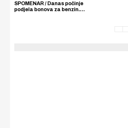
Puljanim
SPOMENAR / Danas počinje
podjela bonova za benzin.
Šibenčani će uz bonove za
studeni i prosinac dobiti i bonove
za listopad, ukupno 120 litara.