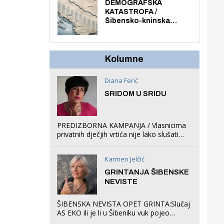
ljuljačke i trampolin i
DEMOGRAFSKA
organizirao dječje
KATASTROFA /
ljetno kino.
Šibensko-kninska
županija izgubila 14 000
stanovnika, Šibenik
6500, Knin 5300, Drniš
1758, Skradin 625,
Kolumne
Vodice 275...
Diana Ferić
SRIDOM U SRIDU
PREDIZBORNA KAMPANJA / Vlasnicima
privatnih dječjih vrtića nije lako slušati
Restovićeva obećanja jer ispada da to
što oni rade u Šibeniku ne postoji
Karmen Jelčić
GRINTANJA ŠIBENSKE
NEVISTE
ŠIBENSKA NEVISTA OPET GRINTA:Slučaj
AS EKO ili je li u Šibeniku vuk pojeo
magare, a profit ljubav prema