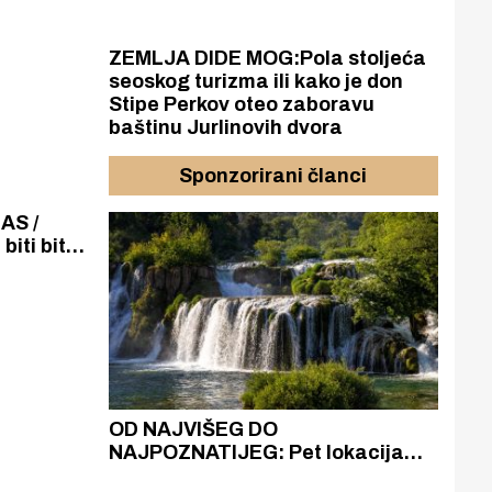
TDI iz
jene su
ZEMLJA DIDE MOG:Pola stoljeća
seoskog turizma ili kako je don
Stipe Perkov oteo zaboravu
baštinu Jurlinovih dvora
Sponzorirani članci
AS /
 biti bitno
izela
jetine.
azak
OD NAJVIŠEG DO
ZA
zgrađeno
NAJPOZNATIJEG: Pet lokacija
AKA
ru
koje otkrivaju različitost slapova
isku