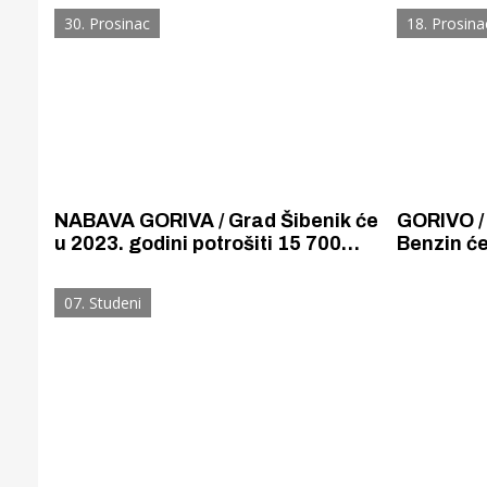
cijene plina na tržištu upola su
tržištima 
30. Prosinac
18. Prosina
manje nego i početkom 2022.
NABAVA GORIVA / Grad Šibenik će
GORIVO / 
u 2023. godini potrošiti 15 700
Benzin će 
litara goriva za svoja službena
lipa. Ide 
vozila. Od toga samo po 100
Dizel će bi
07. Studeni
litara visokooktanskog
Eurosupera BS100 i Eurosupera
100 class plus?
Gornji tok
Otkrijte h
edukativnom kampusu 