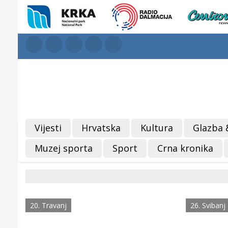
Vijesti
Hrvatska
Kultura
Glazba 
Muzej sporta
Sport
Crna kronika
20. Travanj
26. Svibanj