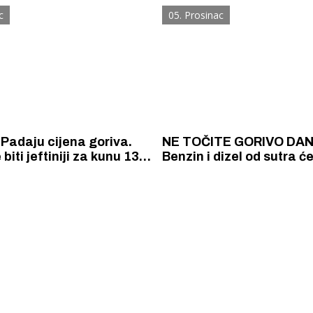
pojeftinila.
2008. i oštećenog Golfa 
c
05. Prosinac
2005. godine. Početne ci
20 827 i 3 750 kuna.
Padaju cijena goriva.
NE TOČITE GORIVO DAN
biti jeftiniji za kunu 13
Benzin i dizel od sutra će
ispod 10 kuna za litru.
jeftiniji. Na rezervoaru d
ti za 53 lipe jeftiniji.
štedi se skoro 2 kila svin
 Krke iz prve ruke -
Šibenik spreman za dol
ostel Titius u
električnih autobusa: i
NP Krka u
12 punionica na kolodvo