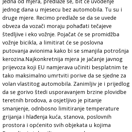
Jedna od mjera, predlaže se, bit će uvođenje
jednog dana u mjesecu bez automobila. Tu su i
druge mjere. Recimo predlaže se da se uvede
obveza da vozači moraju pohađati tečajeve
štedljive i eko vožnje. Pojačat će se promidžba
vožnje bicikla, a limitirat će se poslovna
putovanja avionima kako bi se smanjila potrošnja
kerozina.Najkonkretnija mjera je jačanje javnog
prijevoza koji EU namjerava učiniti besplatnim te
tako maksimalno umrtviti porive da se sjedne za
volan vlastitog automobila. Zanimljiv je i prijedlog
da se gorivo štedi usporavanjem brzine plovidbe
teretnih brodova, a osjetljivo je pitanje
smanjenje, odnbosno limitiranje temperature
grijanja i hlađenja kuća, stanova, poslovnih
prostora i općenito svih objekata u kojima