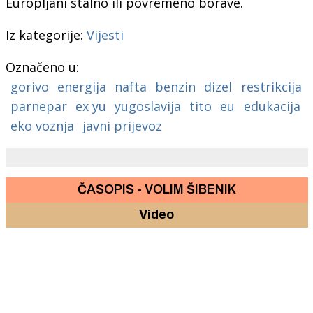
Europljani stalno ili povremeno borave.
Iz kategorije:
Vijesti
Označeno u:
gorivo
energija
nafta
benzin
dizel
restrikcija
parnepar
ex yu
yugoslavija
tito
eu
edukacija
eko voznja
javni prijevoz
ČASOPIS - VOLIM ŠIBENIK
Video