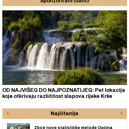
Sponzorirani članci
OD NAJVIŠEG DO NAJPOZNATIJEG: Pet lokacija
koje otkrivaju različitost slapova rijeke Krke
Najčitanije
Zbog nove statističke metode Općina