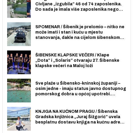
Civljane „izgubila” 46 od 74 zaposlenika.
Do sada je imala više zaposlenika nego
radno sposobnih osoba među svojih 170
stanovnika.
SPOMENAR / Šibenik je prelomio – nitko ne
može imati i stan i kuću u mjestu
stanovanja, dakle na cijelom šibenskom
području pa ni na Jadriji.
ŠIBENSKE KLAPSKE VEČERI / Klape
„Dota” i „Solaris” otvaraju 27. Šibenske
klapske večeri na Maloj loži
Sve plaže u Šibensko-kninskoj županiji –
osim jedne - imaju status javno dostupnog
pomorskog dobra u općoj upotrebi.
Pristup je slobodan i besplatan za sve
građane i posjetitelje.
KNJIGA NA KUĆNOM PRAGU / Šibenska
Gradska knjižnica „Juraj Šižgorić” uvela
besplatnu dostavu knjiga na kućnu adresu
električnim biciklom.