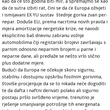
kao da će sto godina biti mir, a spremajmo se kao
da će sutra izbiti rat, čini se da će Europa oživjeti
i ismijavani EX YU sustav štednje goriva zvan per-
nepar. Doduše EU, prema nacrtima novih pravila i
mjera amortizacije nergetske krize, ne navodi
eksplicitno baš dnevnu zabranu vožnje
automobilima čiji registarski brojevi završavaju s
parnim odnosno neparnim brojem u parne i
neparne dane, ali predlaže se nešto vrlo slično
plus dodatne mjere.
Budući da Europa ne očekuje skoru sigurnu,
stabilnu i dostupnu opskrbu fosilnim gorivima,
štoviše procjenjuje da se to nikada neće dogoditi
te da dafta i naftni derivati polako ali sigurno
postaju pršlo svršđeno vrijeme, trenutno je
rješenje smanjivanje potrošnje tih energenata.