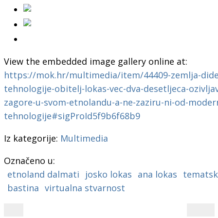
View the embedded image gallery online at:
https://mok.hr/multimedia/item/44409-zemlja-dide-
tehnologije-obitelj-lokas-vec-dva-desetljeca-ozivlj
zagore-u-svom-etnolandu-a-ne-zaziru-ni-od-moder
tehnologije#sigProId5f9b6f68b9
Iz kategorije:
Multimedia
Označeno u:
etnoland dalmati
josko lokas
ana lokas
tematsk
bastina
virtualna stvarnost