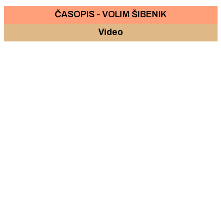
ČASOPIS - VOLIM ŠIBENIK
Video