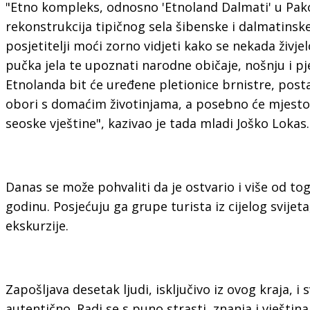
"Etno kompleks, odnosno 'Etnoland Dalmati' u Pako
rekonstrukcija tipičnog sela šibenske i dalmatins
posjetitelji moći zorno vidjeti kako se nekada živje
pučka jela te upoznati narodne običaje, nošnju i p
Etnolanda bit će uređene pletionice brnistre, postav
obori s domaćim životinjama, a posebno će mjesto z
seoske vještine", kazivao je tada mladi Joško Lokas.
Danas se može pohvaliti da je ostvario i više od tog
godinu. Posjećuju ga grupe turista iz cijelog svijeta,
ekskurzije.
Zapošljava desetak ljudi, isključivo iz ovog kraja, i 
autentično. Radi se s puno strasti, znanja i vještina