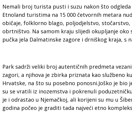
Nemali broj turista pusti i suzu nakon što odgleda
Etnoland turistima na 15 000 četvornih metara nudi 
običaje, folklorno blago, poljodjelstvo, stočarstvo,
obrtništvo. Na samom kraju slijedi okupljanje oko
pučka jela Dalmatinske zagore i drniškog kraja, s n
Park sadrži veliki broj autentičnih predmeta vezani
zagori, a njihova je zbirka priznata kao službeno 
Hrvatske, na što su posebno ponosni.Joško je bio je
su se vratili iz inozemstva i pokrenuli poduzetničk
je i odrastao u Njemačkoj, ali korijeni su mu u Šibe
godina počeo je graditi tada najveći etno kompleks