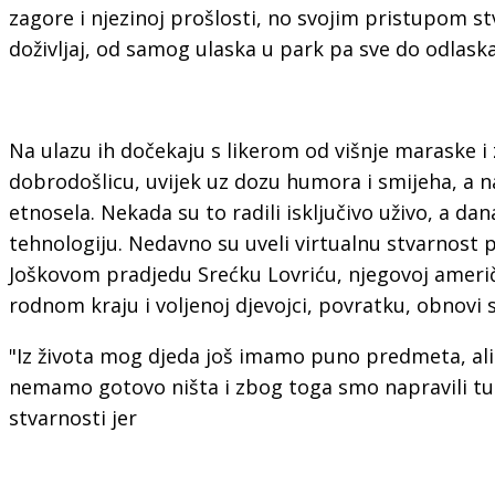
zagore i njezinoj prošlosti, no svojim pristupom stv
doživljaj, od samog ulaska u park pa sve do odlaska
Na ulazu ih dočekaju s likerom od višnje maraske i
dobrodošlicu, uvijek uz dozu humora i smijeha, a n
etnosela. Nekada su to radili isključivo uživo, a da
tehnologiju. Nedavno su uveli virtualnu stvarnost 
Joškovom pradjedu Srećku Lovriću, njegovoj američ
rodnom kraju i voljenoj djevojci, povratku, obnovi 
"Iz života mog djeda još imamo puno predmeta, ali
nemamo gotovo ništa i zbog toga smo napravili tu
stvarnosti jer