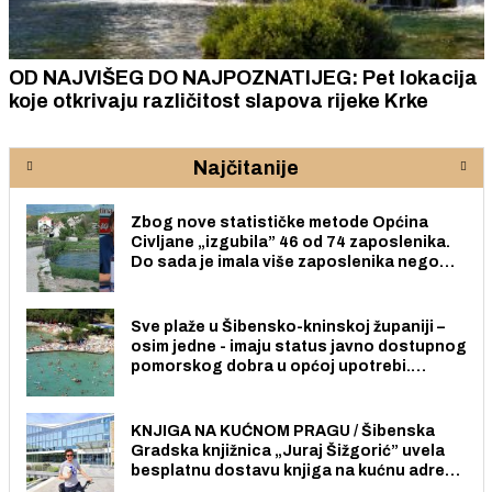
OD NAJVIŠEG DO NAJPOZNATIJEG: Pet lokacija
koje otkrivaju različitost slapova rijeke Krke
Najčitanije
Zbog nove statističke metode Općina
Civljane „izgubila” 46 od 74 zaposlenika.
Do sada je imala više zaposlenika nego
radno sposobnih osoba među svojih 170
stanovnika.
Sve plaže u Šibensko-kninskoj županiji –
osim jedne - imaju status javno dostupnog
pomorskog dobra u općoj upotrebi.
Pristup je slobodan i besplatan za sve
građane i posjetitelje.
KNJIGA NA KUĆNOM PRAGU / Šibenska
Gradska knjižnica „Juraj Šižgorić” uvela
besplatnu dostavu knjiga na kućnu adresu
električnim biciklom.