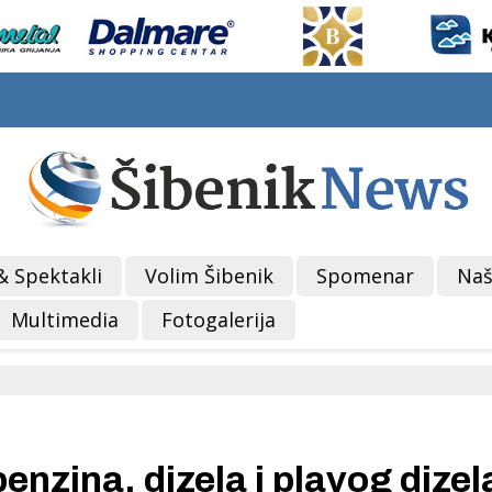
& Spektakli
Volim Šibenik
Spomenar
Naš
Multimedia
Fotogalerija
nzina, dizela i plavog dizel