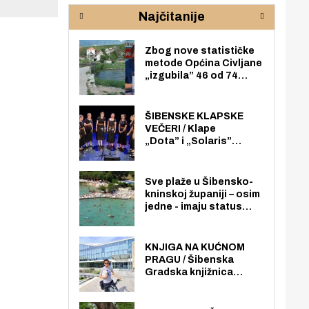
rijeke Krke
sud
Najčitanije
pod
zaj
Zbog nove statističke
metode Općina Civljane
„izgubila” 46 od 74
zaposlenika. Do sada je
imala više zaposlenika
nego radno sposobnih
ŠIBENSKE KLAPSKE
osoba među svojih 170
VEČERI / Klape
stanovnika.
„Dota” i „Solaris”
otvaraju 27. Šibenske
klapske večeri na Maloj
loži
Sve plaže u Šibensko-
kninskoj županiji – osim
jedne - imaju status
javno dostupnog
pomorskog dobra u
općoj upotrebi. Pristup
KNJIGA NA KUĆNOM
je slobodan i besplatan
PRAGU / Šibenska
za sve građane i
Gradska knjižnica
posjetitelje.
„Juraj Šižgorić” uvela
besplatnu dostavu