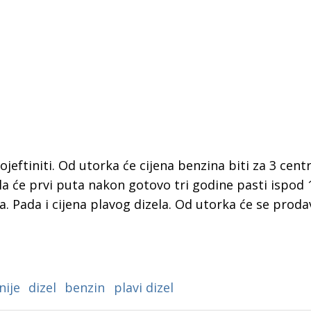
eftiniti. Od utorka će cijena benzina biti za 3 centr
zela će prvi puta nakon gotovo tri godine pasti ispod 
ra. Pada i cijena plavog dizela. Od utorka će se proda
 Krke iz prve ruke -
Šibenik spreman za dol
ostel Titius u
električnih autobusa: i
nije
dizel
benzin
plavi dizel
NP Krka u
12 punionica na kolodvo