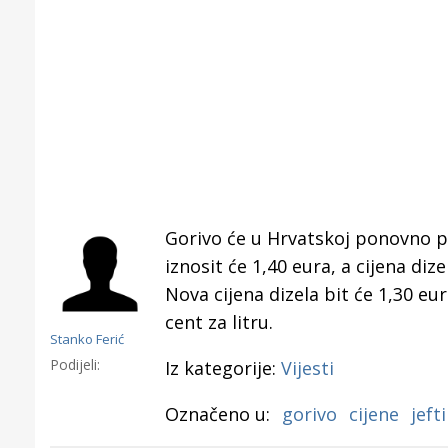
Gorivo će u Hrvatskoj ponovno poj
iznosit će 1,40 eura, a cijena di
Nova cijena dizela bit će 1,30 eu
cent za litru.
Stanko Ferić
Podijeli:
Iz kategorije:
Vijesti
Gornji tok
Otkrijte h
Označeno u:
gorivo
cijene
jefti
edukativnom kampusu 