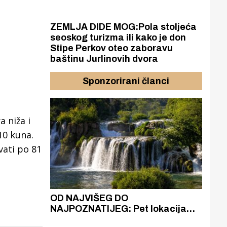
ZEMLJA DIDE MOG:Pola stoljeća
seoskog turizma ili kako je don
Stipe Perkov oteo zaboravu
baštinu Jurlinovih dvora
Sponzorirani članci
a niža i
10 kuna.
vati po 81
azak
OD NAJVIŠEG DO
ZA
zgrađeno
NAJPOZNATIJEG: Pet lokacija
AKA
ru
koje otkrivaju različitost slapova
isku