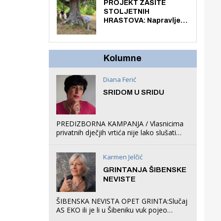
knjiga na kućnu adresu
PROJEKT ZAŠITE
električnim biciklom.
STOLJETNIH
HRASTOVA: Napravljen
prvi stručni pregled
hrastova na lokaciji
Zmajevac
Kolumne
Diana Ferić
SRIDOM U SRIDU
PREDIZBORNA KAMPANJA / Vlasnicima
privatnih dječjih vrtića nije lako slušati
Restovićeva obećanja jer ispada da to
što oni rade u Šibeniku ne postoji
Karmen Jelčić
GRINTANJA ŠIBENSKE
NEVISTE
ŠIBENSKA NEVISTA OPET GRINTA:Slučaj
AS EKO ili je li u Šibeniku vuk pojeo
magare, a profit ljubav prema