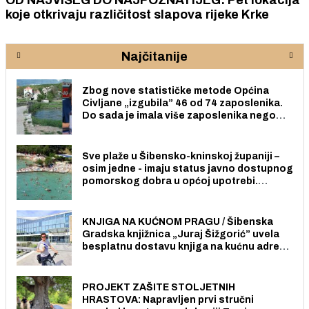
lokacija
ZAVRŠNICA TROKUT AKADEMIJE: Sutra
Krke
ideja, iskustava i ljudi koji žele aktivno
sudjelovati u stvaranju poduzetničke b
lokalne zajednice
Najčitanije
Zbog nove statističke metode Općina
Civljane „izgubila” 46 od 74 zaposlenika.
Do sada je imala više zaposlenika nego
radno sposobnih osoba među svojih 170
stanovnika.
Sve plaže u Šibensko-kninskoj županiji –
osim jedne - imaju status javno dostupnog
pomorskog dobra u općoj upotrebi.
Pristup je slobodan i besplatan za sve
građane i posjetitelje.
KNJIGA NA KUĆNOM PRAGU / Šibenska
Gradska knjižnica „Juraj Šižgorić” uvela
besplatnu dostavu knjiga na kućnu adresu
električnim biciklom.
PROJEKT ZAŠITE STOLJETNIH
HRASTOVA: Napravljen prvi stručni