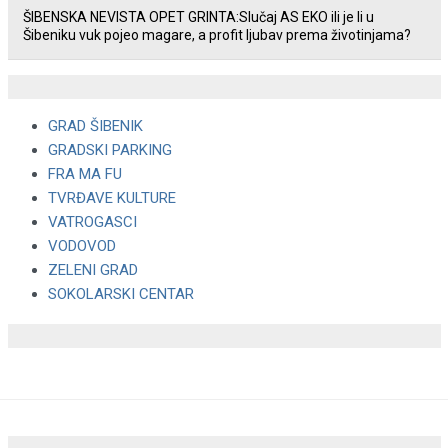
ŠIBENSKA NEVISTA OPET GRINTA:Slučaj AS EKO ili je li u
Šibeniku vuk pojeo magare, a profit ljubav prema životinjama?
GRAD ŠIBENIK
GRADSKI PARKING
FRA MA FU
TVRĐAVE KULTURE
VATROGASCI
VODOVOD
ZELENI GRAD
SOKOLARSKI CENTAR