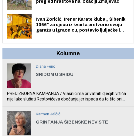
pregled hrastova na lokaciji Zmajevac
Ivan Zoričić, trener Karate kluba „ Šibenik
1066” za djecu iz kvarta pretvorio svoju
garažu u igraonicu, postavio ljuljačke i
trampolin i organizirao dječje ljetno kino.
Kolumne
Diana Ferić
SRIDOM U SRIDU
PREDIZBORNA KAMPANJA / Vlasnicima privatnih dječjih vrtića
nije lako slušati Restovićeva obećanja jer ispada da to što oni
rade u Šibeniku ne postoji
Karmen Jelčić
GRINTANJA ŠIBENSKE NEVISTE