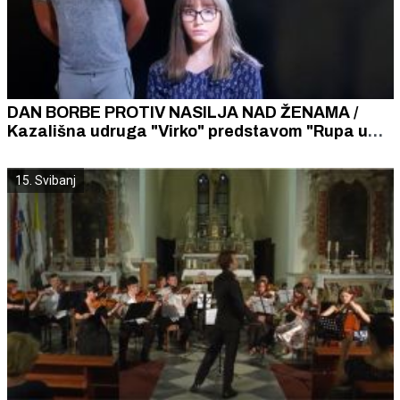
DAN BORBE PROTIV NASILJA NAD ŽENAMA /
Kazališna udruga "Virko" predstavom "Rupa u
glavi" pridružila se borbi protiv nasilja nad
ženama
15. Svibanj