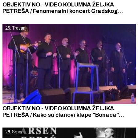
OBJEKTIV NO - VIDEO KOLUMNA ŽELJKA
PETREŠA / Fenomenalni koncert Gradskog
komornog orkestra. Slušati glasno!
25. Travanj
OBJEKTIV NO - VIDEO KOLUMNA ŽELJKA
PETREŠA / Kako su članovi klape "Bonaca"
složno pjevali "Dalmacijo slušaj ovo” i zašto je
koncert "Bonaca i prijatelji” bio jedan od
28. Srpanj
najboljih u 2019.