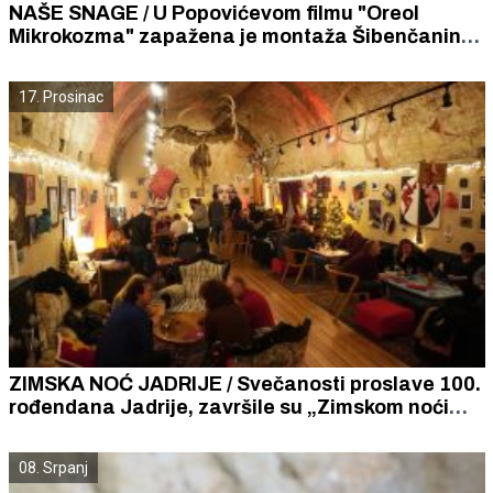
NAŠE SNAGE / U Popovićevom filmu "Oreol
Mikrokozma" zapažena je montaža Šibenčanina
Željka Petreša i glazba Antonija Perine
17. Prosinac
ZIMSKA NOĆ JADRIJE / Svečanosti proslave 100.
rođendana Jadrije, završile su „Zimskom noći
Jadrije”, jadrijskom feštom i premijerom filma
„Doživjeti stotu.
08. Srpanj