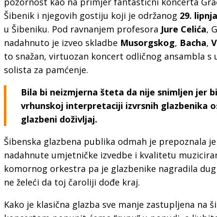
pozornost kao na primjer fantastični koncerta G
Šibenik i njegovih gostiju koji je održanog
29. lipnj
u Šibeniku. Pod ravnanjem profesora
Jure Celića
, 
nadahnuto je izveo skladbe
Musorgskog
,
Bacha
,
V
to snažan, virtuozan koncert odličnog ansambla s u
solista za pamćenje.
Bila bi neizmjerna šteta da nije snimljen jer bi
vrhunskoj interpretaciji izvrsnih glazbenika os
glazbeni doživljaj.
Šibenska glazbena publika odmah je prepoznala je 
nadahnute umjetničke izvedbe i kvalitetu muzicir
komornog orkestra pa je glazbenike nagradila dug
ne želeći da toj čaroliji dođe kraj.
Kako je klasična glazba sve manje zastupljena na