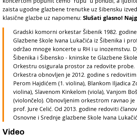
koncertom popunit ćemo “rupu” u ponudi, a ljubite
zaista ugodne glazbene trenutke uz šibensku izv
klasične glazbe uz napomenu:
Slušati glasno! Najg
Gradski komorni orkestar Šibenik 1982. godine 
Glazbene škole Ivana Lukačića iz Šibenika i pro
održao mnoge koncerte u RH i u inozemstvu. D
Šibenika i Šibensko - kninske te Glazbene škole
Orkestru osigurala prostor za redovite probe.
Orkestra obnovljen je 2012. godine s redovitim
Perom Hajdićem (1. violina), Blankom Iljadica 
violina), Slavenom Kinkelom (viola), Vanjom Bo
(violončelo). Obnovljenim orkestrom ravnao je
prof. Jure Celić. Od 2013. godine redoviti članov
Osnovne i Srednje glazbene škole Ivana Lukačić
Video