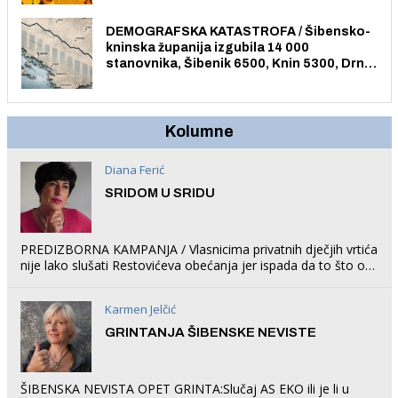
DEMOGRAFSKA KATASTROFA / Šibensko-
kninska županija izgubila 14 000
stanovnika, Šibenik 6500, Knin 5300, Drniš
1758, Skradin 625, Vodice 275...
Kolumne
Diana Ferić
SRIDOM U SRIDU
PREDIZBORNA KAMPANJA / Vlasnicima privatnih dječjih vrtića
nije lako slušati Restovićeva obećanja jer ispada da to što oni
rade u Šibeniku ne postoji
Karmen Jelčić
GRINTANJA ŠIBENSKE NEVISTE
ŠIBENSKA NEVISTA OPET GRINTA:Slučaj AS EKO ili je li u