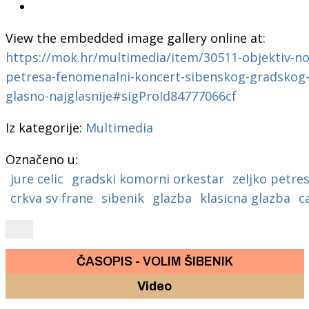
View the embedded image gallery online at:
https://mok.hr/multimedia/item/30511-objektiv-no
petresa-fenomenalni-koncert-sibenskog-gradskog-
glasno-najglasnije#sigProId84777066cf
Iz kategorije:
Multimedia
Označeno u:
jure celic
gradski komorni orkestar
zeljko petre
crkva sv frane
sibenik
glazba
klasicna glazba
c
ČASOPIS - VOLIM ŠIBENIK
Video