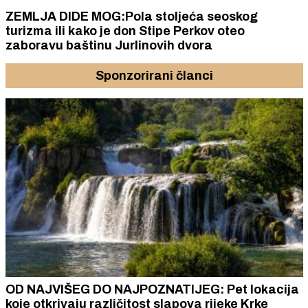
ZEMLJA DIDE MOG:Pola stoljeća seoskog
turizma ili kako je don Stipe Perkov oteo
zaboravu baštinu Jurlinovih dvora
Sponzorirani članci
OD NAJVIŠEG DO NAJPOZNATIJEG: Pet lokacija
koje otkrivaju različitost slapova rijeke Krke