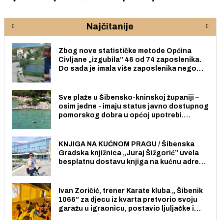
Najčitanije
Zbog nove statističke metode Općina
Civljane „izgubila” 46 od 74 zaposlenika.
Do sada je imala više zaposlenika nego
radno sposobnih osoba među svojih 170
stanovnika.
Sve plaže u Šibensko-kninskoj županiji –
osim jedne - imaju status javno dostupnog
pomorskog dobra u općoj upotrebi.
Pristup je slobodan i besplatan za sve
građane i posjetitelje.
KNJIGA NA KUĆNOM PRAGU / Šibenska
Gradska knjižnica „Juraj Šižgorić” uvela
besplatnu dostavu knjiga na kućnu adresu
električnim biciklom.
Ivan Zoričić, trener Karate kluba „ Šibenik
1066” za djecu iz kvarta pretvorio svoju
garažu u igraonicu, postavio ljuljačke i
trampolin i organizirao dječje ljetno kino.