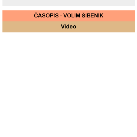
ČASOPIS - VOLIM ŠIBENIK
Video