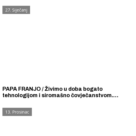
vjeru podređuju stranačkoj stezi i političkoj moći.
27. Siječanj
PAPA FRANJO / Živimo u doba bogato
tehnologijom i siromašno čovječanstvom.
Umjetna inteligencija nikada ne može zamijeniti
mudrost ljudskog srca.
13. Prosinac