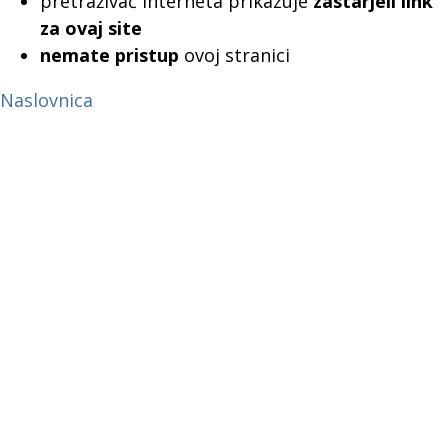
pretraživač interneta prikazuje
zastarjeli link
za ovaj site
nemate pristup
ovoj stranici
Naslovnica