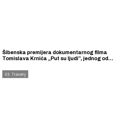
Šibenska premijera dokumentarnog filma
Tomislava Krnića „Put su ljudi”, jednog od
najboljih i najoriginalnijih hrvatskih putopisnih
filmova stvarne i duhovne ceste
03. Travanj