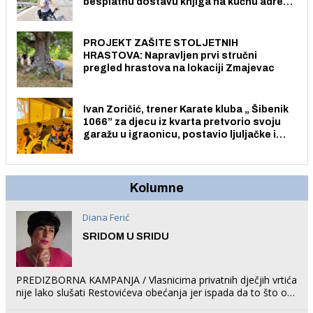
besplatnu dostavu knjiga na kućnu adresu
električnim biciklom.
PROJEKT ZAŠITE STOLJETNIH
HRASTOVA: Napravljen prvi stručni
pregled hrastova na lokaciji Zmajevac
Ivan Zoričić, trener Karate kluba „ Šibenik
1066” za djecu iz kvarta pretvorio svoju
garažu u igraonicu, postavio ljuljačke i
trampolin i organizirao dječje ljetno kino.
Kolumne
Diana Ferić
SRIDOM U SRIDU
PREDIZBORNA KAMPANJA / Vlasnicima privatnih dječjih vrtića
nije lako slušati Restovićeva obećanja jer ispada da to što oni
rade u Šibeniku ne postoji