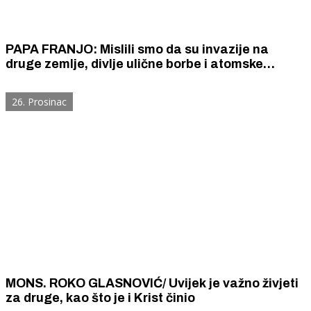
PAPA FRANJO: Mislili smo da su invazije na
druge zemlje, divlje ulične borbe i atomske
prijetnje sumorna sjećanja na daleku prošlost.
Prevarili smo se.
26. Prosinac
MONS. ROKO GLASNOVIĆ/ Uvijek je važno živjeti
za druge, kao što je i Krist činio