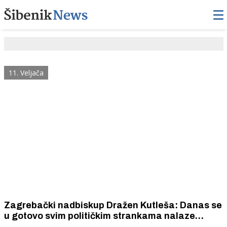
11. Veljača
Zagrebački nadbiskup Dražen Kutleša: Danas se
u gotovo svim političkim strankama nalaze
osobe koje se izjašnjavaju kao katolici, a svoju