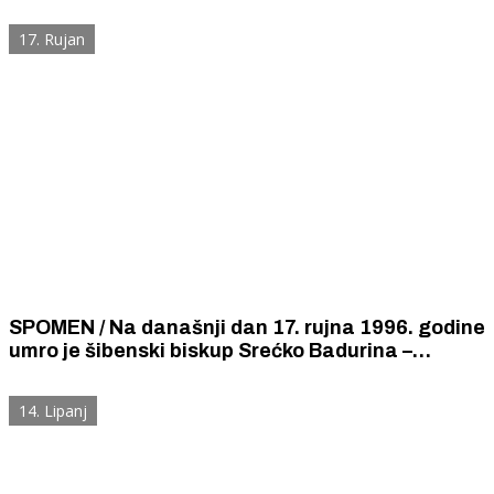
17. Rujan
SPOMEN / Na današnji dan 17. rujna 1996. godine
umro je šibenski biskup Srećko Badurina –
duhovni i moralni svjetionik Šibenika i Hrvatske u
Domovinskom ratu
14. Lipanj