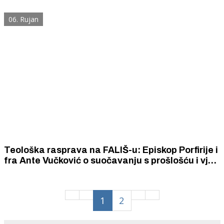
osvajanje muškaraca trebala imati Šibenčanka
prije 87 godina?
06. Rujan
Teološka rasprava na FALIŠ-u: Episkop Porfirije i
fra Ante Vučković o suočavanju s prošlošću i vjeri
kao ideologiji
1
2