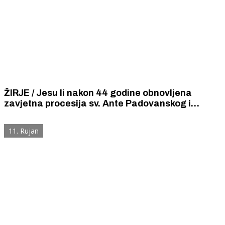
ŽIRJE / Jesu li nakon 44 godine obnovljena
zavjetna procesija sv. Ante Padovanskog i
blagoslov djece najava preporoda otoka Žirja,
najudaljenijeg naseljenog šibenskog otoka?
11. Rujan