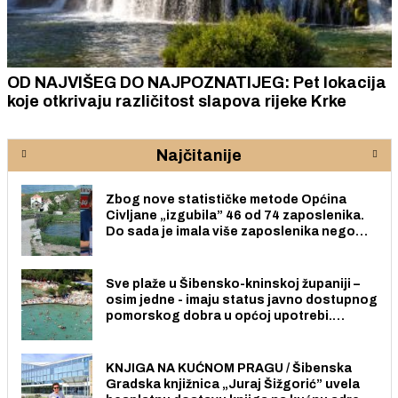
OD NAJVIŠEG DO NAJPOZNATIJEG: Pet lokacija
koje otkrivaju različitost slapova rijeke Krke
Najčitanije
Zbog nove statističke metode Općina
Civljane „izgubila” 46 od 74 zaposlenika.
Do sada je imala više zaposlenika nego
radno sposobnih osoba među svojih 170
stanovnika.
Sve plaže u Šibensko-kninskoj županiji –
osim jedne - imaju status javno dostupnog
pomorskog dobra u općoj upotrebi.
Pristup je slobodan i besplatan za sve
građane i posjetitelje.
KNJIGA NA KUĆNOM PRAGU / Šibenska
Gradska knjižnica „Juraj Šižgorić” uvela