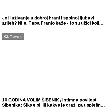
Je li uživanje u dobroj hrani i spolnoj ljubavi
grijeh? NIje. Papa Franjo kaže - to su užici koji
dolaze od Boga. Oni su - božanski.
02. Travanj
10 GODINA VOLIM ŠIBENIK / Intimna povijest
Šibenika: Siks e pil ili kakve je draži za uspješno