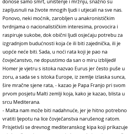
donose samo smrt, uništenje i mržnju, snažno su
zapljusnuli na živote mnogih ljudi i utjecali na sve nas.
Ponovo, neki moćnik, zarobljen u anakronističkim
tvrdnjama o nacionalističkim interesima, provocira i
raspiruje sukobe, dok obični ljudi osjećaju potrebu za
izgradnjom budućnosti koja će ili biti zajednička, ili je
uopće neće biti. Sada, u noći rata koji je pao na
čovječanstvo, ne dopustimo da san o miru izblijedi!
Homer je vjetru s istoka nazvao Eurus jer često puše u
zoru, a sada se s istoka Europe, iz zemlje izlaska sunca,
šire mračne sjene rata, - kazao je Papa Franjo pri svom
prvom posjetu Malti zemlji koja, kako je kazao, blista u
srcu Mediterana.
- Malta nam može biti nadahnuće, jer je hitno potrebno
vratiti ljepotu na lice čovječanstva narušenog ratom.
Prisjetivši se drevnog mediteranskog kipa koji prikazuje