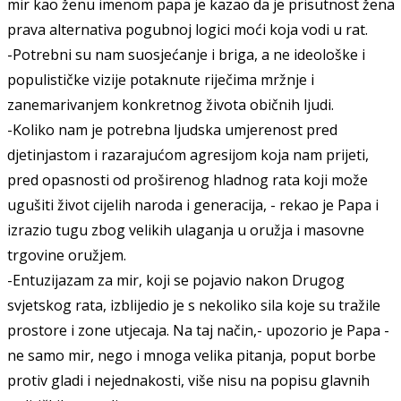
mir kao ženu imenom papa je kazao da je prisutnost žena
prava alternativa pogubnoj logici moći koja vodi u rat.
-Potrebni su nam suosjećanje i briga, a ne ideološke i
populističke vizije potaknute riječima mržnje i
zanemarivanjem konkretnog života običnih ljudi.
-Koliko nam je potrebna ljudska umjerenost pred
djetinjastom i razarajućom agresijom koja nam prijeti,
pred opasnosti od proširenog hladnog rata koji može
ugušiti život cijelih naroda i generacija, - rekao je Papa i
izrazio tugu zbog velikih ulaganja u oružja i masovne
trgovine oružjem.
-Entuzijazam za mir, koji se pojavio nakon Drugog
svjetskog rata, izblijedio je s nekoliko sila koje su tražile
prostore i zone utjecaja. Na taj način,- upozorio je Papa -
ne samo mir, nego i mnoga velika pitanja, poput borbe
protiv gladi i nejednakosti, više nisu na popisu glavnih