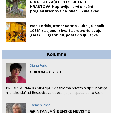
PROJEKT ZAŠITE STOLJETNIH
HRASTOVA: Napravljen prvi stručni
pregled hrastova na lokaciji Zmajevac
Ivan Zoričić, trener Karate kluba „ Šibenik
1066” za djecu iz kvarta pretvorio svoju
garažu u igraonicu, postavio ljuljačke i
trampolin i organizirao dječje ljetno kino.
Kolumne
Diana Ferić
SRIDOM U SRIDU
PREDIZBORNA KAMPANJA / Vlasnicima privatnih dječjih vrtića
nije lako slušati Restovićeva obećanja jer ispada da to što oni
rade u Šibeniku ne postoji
Karmen Jelčić
GRINTANJA ŠIBENSKE NEVISTE