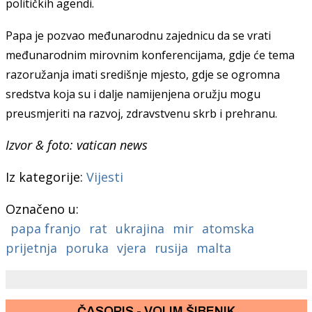
političkih agendi.
Papa je pozvao međunarodnu zajednicu da se vrati
međunarodnim mirovnim konferencijama, gdje će tema
razoružanja imati središnje mjesto, gdje se ogromna
sredstva koja su i dalje namijenjena oružju mogu
preusmjeriti na razvoj, zdravstvenu skrb i prehranu.
Izvor & foto: vatican news
Iz kategorije:
Vijesti
Označeno u:
papa franjo
rat
ukrajina
mir
atomska
prijetnja
poruka
vjera
rusija
malta
ČASOPIS - VOLIM ŠIBENIK