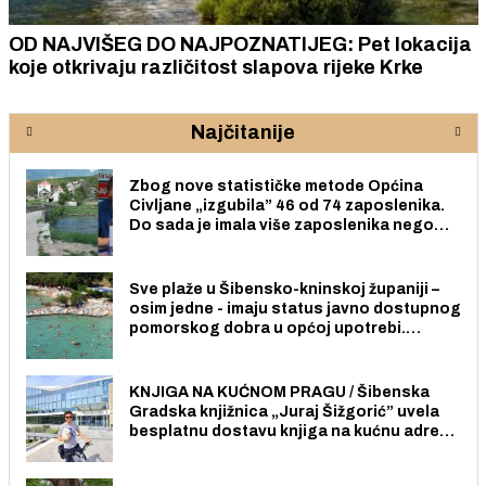
OD NAJVIŠEG DO NAJPOZNATIJEG: Pet lokacija
koje otkrivaju različitost slapova rijeke Krke
Najčitanije
Zbog nove statističke metode Općina
Civljane „izgubila” 46 od 74 zaposlenika.
Do sada je imala više zaposlenika nego
radno sposobnih osoba među svojih 170
stanovnika.
Sve plaže u Šibensko-kninskoj županiji –
osim jedne - imaju status javno dostupnog
pomorskog dobra u općoj upotrebi.
Pristup je slobodan i besplatan za sve
građane i posjetitelje.
KNJIGA NA KUĆNOM PRAGU / Šibenska
Gradska knjižnica „Juraj Šižgorić” uvela
besplatnu dostavu knjiga na kućnu adresu
električnim biciklom.