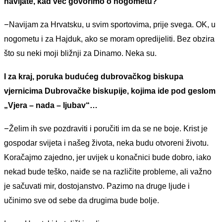
navijate, kad već govorimo o nogometu?
–
N
avijam za Hrvatsku, u svim sportovima, prije svega. OK, u
nogometu i za Hajduk, ako se moram opredijeliti. Bez obzira
što su neki moji bližnji za Dinamo. Neka su.
I za kraj, poruka budućeg dubrovačkog biskupa
vjernicima Dubrovačke biskupije, kojima ide pod geslom
„Vjera – nada – ljubav“…
–
Želim ih sve pozdraviti i poručiti im da se ne boje. Krist je
gospodar svijeta i našeg života, neka budu otvoreni životu.
Koračajmo zajedno, jer uvijek u konačnici bude dobro, iako
nekad bude teško, naiđe se na različite probleme, ali važno
je sačuvati mir, dostojanstvo. Pazimo na druge ljude i
učinimo sve od sebe da drugima bude bolje.