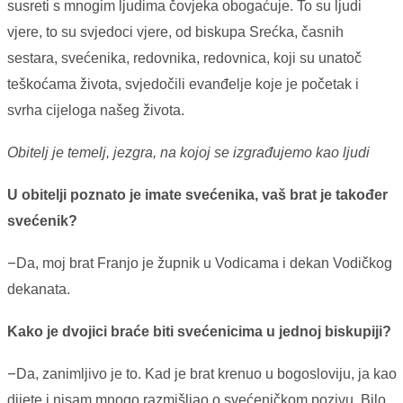
susreti s mnogim ljudima čovjeka obogaćuje. To su ljudi
vjere, to su svjedoci vjere, od biskupa Srećka, časnih
sestara, svećenika, redovnika, redovnica, koji su unatoč
teškoćama života, svjedočili evanđelje koje je početak i
svrha cijeloga našeg života.
Obitelj je temelj, jezgra, na kojoj se izgrađujemo kao ljudi
U obitelji poznato je imate svećenika, vaš brat je također
svećenik?
–
Da, moj brat Franjo je župnik u Vodicama i dekan Vodičkog
dekanata.
Kako je dvojici braće biti svećenicima u jednoj biskupiji?
–
Da, zanimljivo je to. Kad je brat krenuo u bogosloviju, ja kao
dijete i nisam mnogo razmišljao o svećeničkom pozivu. Bilo