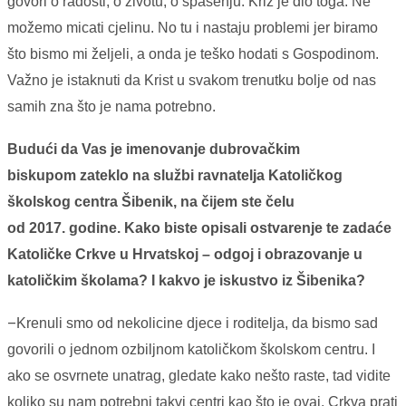
govori o radosti, o životu, o spasenju. Križ je dio toga. Ne
možemo micati cjelinu. No tu i nastaju problemi jer biramo
što bismo mi željeli, a onda je teško hodati s Gospodinom.
Važno je istaknuti da Krist u svakom trenutku bolje od nas
samih zna što je nama potrebno.
Budući da Vas je imenovanje dubrovačkim
biskupom zateklo na službi ravnatelja Katoličkog
školskog centra Šibenik, na čijem ste čelu
od 2017. godine. Kako biste opisali ostvarenje te zadaće
Katoličke Crkve u Hrvatskoj – odgoj i obrazovanje u
katoličkim školama? I kakvo je iskustvo iz Šibenika?
–
Krenuli smo od nekolicine djece i roditelja, da bismo sad
govorili o jednom ozbiljnom katoličkom školskom centru. I
ako se osvrnete unatrag, gledate kako nešto raste, tad vidite
koliko su nam potrebni takvi centri kao što je ovaj. Crkva prati