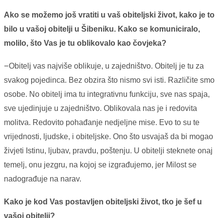
Ako se možemo još vratiti u vaš obiteljski život, kako je to
bilo u vašoj obitelji u Šibeniku. Kako se komuniciralo,
molilo, što Vas je tu oblikovalo kao čovjeka?
–
Obitelj vas najviše oblikuje, u zajedništvo. Obitelj je tu za
svakog pojedinca. Bez obzira što nismo svi isti. Različite smo
osobe. No obitelj ima tu integrativnu funkciju, sve nas spaja,
sve ujedinjuje u zajedništvo. Oblikovala nas je i redovita
molitva. Redovito pohađanje nedjeljne mise. Evo to su te
vrijednosti, ljudske, i obiteljske. Ono što usvajaš da bi mogao
živjeti Istinu, ljubav, pravdu, poštenju. U obitelji steknete onaj
temelj, onu jezgru, na kojoj se izgrađujemo, jer Milost se
nadograđuje na narav.
Kako je kod Vas postavljen obiteljski život, tko je šef u
vašoj obitelji?