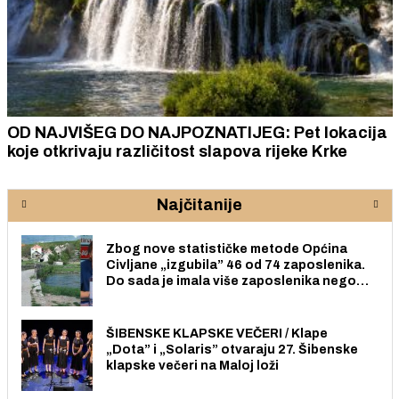
ŠEG DO NAJPOZNATIJEG: Pet lokacija
ZAVRŠNIC
aju različitost slapova rijeke Krke
ideja, isku
sudjelovat
lokalne z
Najčitanije
Zbog nove statističke metode Općina
Civljane „izgubila” 46 od 74 zaposlenika.
Do sada je imala više zaposlenika nego
radno sposobnih osoba među svojih 170
stanovnika.
ŠIBENSKE KLAPSKE VEČERI / Klape
„Dota” i „Solaris” otvaraju 27. Šibenske
klapske večeri na Maloj loži