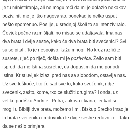
je tu ministriranja, ali ne mogu reći da mi je dolazio nekakav
poziv, niti me je itko nagovarao, ponekad je netko usput
nešto spomenuo. Poslije, u srednjoj školi to se intenziviralo.
Čovjek počne razmišljati, no misao se udaljavala. Ima nas
dva brata i dvije sestre, kako će dva brata biti svećenici? Svi
su se pitali. To je nespojivo, kažu mnogi. No kroz različite
susrete, riječ po riječ, došla mi je
pozivnica
. Želio sam biti
ispred, da me Istina susretne, da dopustim da me pogodi
Istina. Krist uvijek izlazi pred nas sa slobodom, ostavlja nas.
Uz sve teškoće, tko će sad sve to, kako svećenik, gdje
svećenik, zašto, kome, tko će služiti drugima? I onda, uz
veliku podršku Andrije i Petra, Jakova i Ivana, jer kad su
mogli u Bibliji dva brata, možemo i mi. Biskup Srećko imao je
tri brata svećenika i redovnika te dvije sestre redovnice. Tako
da se našlo primjera.