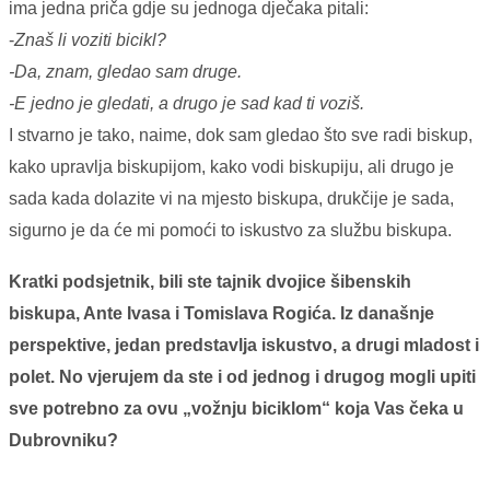
ima jedna priča gdje su jednoga dječaka pitali:
-
Znaš li voziti bicikl?
-Da, znam, gledao sam druge.
-E jedno je gledati, a drugo je sad kad ti voziš.
I stvarno je tako, naime, dok sam gledao što sve radi biskup,
kako upravlja biskupijom, kako vodi biskupiju, ali drugo je
sada kada dolazite vi na mjesto biskupa, drukčije je sada,
sigurno je da će mi pomoći to iskustvo za službu biskupa.
Kratki podsjetnik, bili ste tajnik dvojice šibenskih
biskupa, Ante Ivasa i Tomislava Rogića. Iz današnje
perspektive, jedan predstavlja iskustvo, a drugi mladost i
polet. No vjerujem da ste i od jednog i drugog mogli upiti
sve potrebno za ovu „vožnju biciklom“ koja Vas čeka u
Dubrovniku?