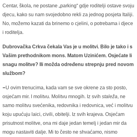
Centar, škola, ne postane „parking“ gdje roditelji ostave svoju
djecu, kako su nam svojedobno rekli za jednog posjeta Italiji.
No, možemo kazati da brinemo o cjelini, o potrebama i djece
i roditelja.
Dubrovačka Crkva čekala Vas je u molitvi. Bilo je tako i s
Vašim prethodnikom mons. Matom Uzinićem. Osjećate li
snagu molitve? Ili možda određenu strepnju pred novom
službom?
–
U ovim trenucima, kada vam se sve okrene za sto posto,
osjećam mir. I molitvu. Molitvu mnogih. Iz svih
staleža
, ne
samo molitvu svećenika, redovnika i redovnica, već i molitvu
koju upućuju laici, civili, obitelji. Iz svih krajeva. Osjećam
prisutnost molitve, ona mi daje jedan temelj i jedan mir da
mogu nastaviti dalje. Mi to često ne shvaćamo, nismo