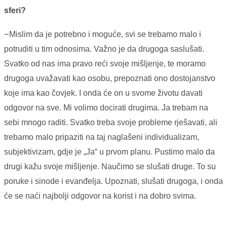
sferi?
–
Mislim da je potrebno i moguće, svi se trebamo malo i
potruditi u tim odnosima. Važno je da drugoga saslušati.
Svatko od nas ima pravo reći svoje mišljenje, te moramo
drugoga uvažavati kao osobu, prepoznati ono dostojanstvo
koje ima kao čovjek. I onda će on u svome životu davati
odgovor na sve. Mi volimo docirati drugima. Ja trebam na
sebi mnogo raditi. Svatko treba svoje probleme rješavati, ali
trebamo malo pripaziti na taj naglašeni individualizam,
subjektivizam, gdje je „Ja“ u prvom planu. Pustimo malo da
drugi kažu svoje mišljenje. Naučimo se slušati druge. To su
poruke i sinode i evanđelja. Upoznati, slušati drugoga, i onda
će se naći najbolji odgovor na korist i na dobro svima.