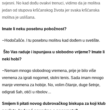
svjesni. No kad dođu ovakvi trenuci, vidimo da je molitva
jedan od stupova kršćanskog života jer svaka kršćanska
molitva je uslišana.
Imate li neku posebnu pobožnost?
–
Hodočašće. I tu posebnu molitvu kad dođem u svetište.
Što Vas raduje i ispunja
va
u slobodno vrijeme? Imate li
neki hobi?
–
Nemam mnogo slobodnog vremena, prije je bilo više
vremena za igrati nogomet, stolni tenis. Sada imam mnogo
manje vremena za hobije. No, volim čitanje, duge šetnje,
odigrati šah, otići u ribolov…
Smijem li pitati novog dubrovačkog biskupa za koji klub