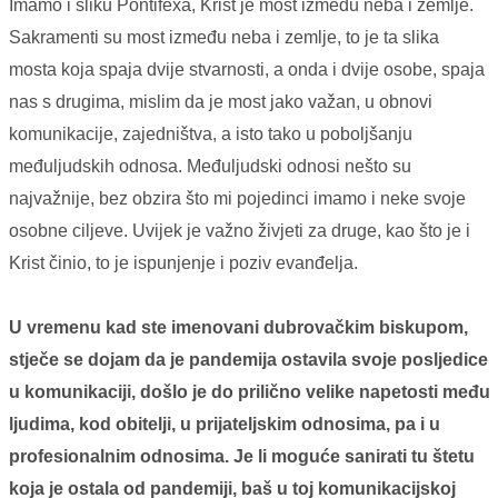
Imamo i sliku Pontifexa, Krist je most između neba i zemlje.
Sakramenti su most između neba i zemlje, to je ta slika
mosta koja spaja dvije stvarnosti, a onda i dvije osobe, spaja
nas s drugima, mislim da je most jako važan, u obnovi
komunikacije, zajedništva, a isto tako u poboljšanju
međuljudskih odnosa. Međuljudski odnosi nešto su
najvažnije, bez obzira što mi pojedinci imamo i neke svoje
osobne ciljeve. Uvijek je važno živjeti za druge, kao što je i
Krist činio, to je ispunjenje i poziv evanđelja.
U vremenu kad ste imenovani dubrovačkim biskupom,
stječe se dojam da je pandemija ostavila svoje posljedice
u komunikaciji, došlo je do prilično velike napetosti među
ljudima, kod obitelji, u prijateljskim odnosima, pa i u
profesionalnim odnosima. Je li moguće sanirati tu štetu
koja je ostala od pandemiji, baš u toj komunikacijskoj