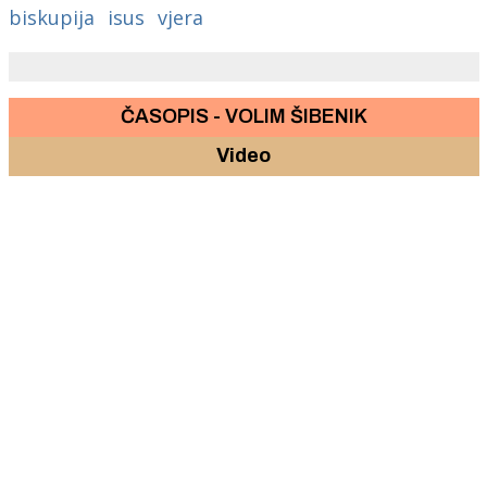
biskupija
isus
vjera
ČASOPIS - VOLIM ŠIBENIK
Video