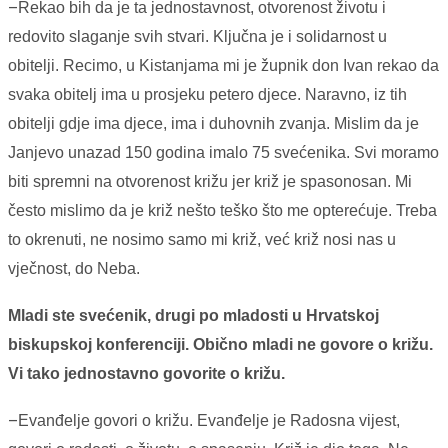
–
Rekao bih da je ta jednostavnost, otvorenost životu i
redovito slaganje svih stvari. Ključna je i solidarnost u
obitelji. Recimo, u Kistanjama mi je župnik don Ivan rekao da
svaka obitelj ima u prosjeku petero djece. Naravno, iz tih
obitelji gdje ima djece, ima i duhovnih zvanja. Mislim da je
Janjevo unazad 150 godina imalo 75 svećenika. Svi moramo
biti spremni na otvorenost križu jer križ je spasonosan. Mi
često mislimo da je križ nešto teško što me opterećuje. Treba
to okrenuti, ne nosimo samo mi križ, već križ nosi nas u
vječnost, do Neba.
Mladi ste svećenik, drugi po mladosti u Hrvatskoj
biskupskoj konferenciji. Obično mladi ne govore o križu.
Vi tako jednostavno govorite o križu.
–
Evanđelje govori o križu. Evanđelje je Radosna vijest,