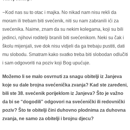
–
Kod nas su to otac i majka. No nikad nam nisu rekli da
moram ili trebam biti svećenik, niti su nam zabranili ići za
svećenika. Naime, znam da su nekim kolegama, koji su bili
jedinci, njihovi roditelji branili biti svećenikom. Neki su čak i
školu mijenjali, sve dok nisu vidjeli da ga trebaju pustiti, dati
mu slobodu. Smatram kako svatko treba biti slobodan odlučiti
i sam odgovoriti na poziv koji Bog upućuje.
Možemo li se malo osvrnuti za snagu obitelji iz Janjeva
koje su dale brojna svećenička zvanja? Kad ste zaređeni,
bili ste 38. svećenik porijeklom iz Janjeva? Što je važno
da bi se “dogodili” odgovori na svećenički ili redovnički
poziv? Što te obitelji čini duhovno plodnima za duhovna
zvanja, ne samo za obitelji i brojnu djecu?