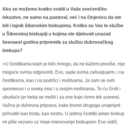
Ako se možemo kratko vratiti u Vaše svećeničko
iskustvo, ne samo na pastoral, već i na činjenicu da ste
bili i tajnik šibenskim biskupima. Koliko su Vas te službe
u Šibenskoj biskupiji u kojima ste djelovali unazad
šesnaest godina pripremile za službu dubrovačkog
biskupa?
–
U čestitkama kojih je bilo mnogo, da ne kažem previše, nije
moguće svima odgovoriti. Evo, sada svima zahvaljujem, i na
čestitkama, kao i na podršci i molitvama. Ja sam se svih
spomenuo i u svetoj misi i u svojim molitvama. To ću činiti i
ubuduće jer treba se moliti i za one koje ćemo tek susresti.
Važna je duhovna priprava, kako bismo drugoga unaprijed
prihvatili kao brata, kao sestru. U jednoj čestitki jedan biskup
mi piše vezano uz moje imenovanje biskupom: Evo vidiš,