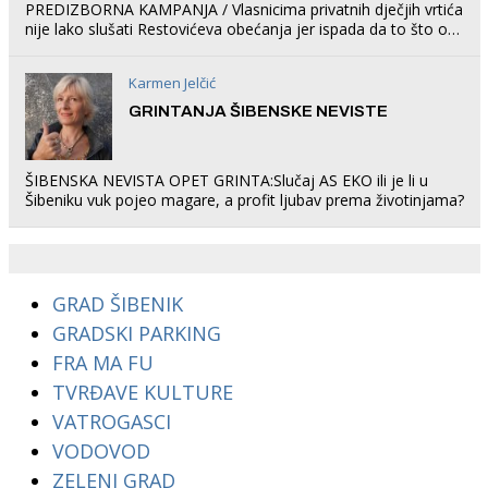
PREDIZBORNA KAMPANJA / Vlasnicima privatnih dječjih vrtića
nije lako slušati Restovićeva obećanja jer ispada da to što oni
rade u Šibeniku ne postoji
Karmen Jelčić
GRINTANJA ŠIBENSKE NEVISTE
ŠIBENSKA NEVISTA OPET GRINTA:Slučaj AS EKO ili je li u
Šibeniku vuk pojeo magare, a profit ljubav prema životinjama?
GRAD ŠIBENIK
GRADSKI PARKING
FRA MA FU
TVRĐAVE KULTURE
VATROGASCI
VODOVOD
ZELENI GRAD