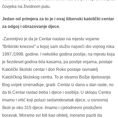
čovjeka na životnom putu.
Jedan od primjera za to je i ovaj šibenski katolički centar
za odgoj i obrazovanje djece.
-Zanimljivo je da je Centar nastao na mjestu vojarne
“Bribirski knezovi” u kojoj sam služio najveći dio vojnog roka
1997./1998. godine. I nekoliko godina poslije, na mjestu koja
je šezdeset godina bila kasarna, pa poslije vojarna, postaje
Katolički školski centar i don Roko postaje ravnatelj
Katoličkog školskog centra. To je stvarno Božje djelovanje.
Bog uvijek iznenađuje, gradi. Centar iz dana u dan raste, no
da bi Centar rastao treba i djece i osoblja. U sklopu Centra
imamo i vrtić koji polazi sedamdesetak djece, u osnovnoj
školi je oko 315 djece. Imamo i cjelodnevni produženi
boravak. Moramo svi biti kao obitelj, moramo paziti da