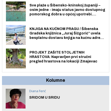
Sve plaže u Šibensko-kninskoj županiji –
osim jedne - imaju status javno dostupnog
pomorskog dobra u općoj upotrebi.
Pristup je slobodan i besplatan za sve
građane i posjetitelje.
KNJIGA NA KUĆNOM PRAGU / Šibenska
Gradska knjižnica „Juraj Šižgorić” uvela
besplatnu dostavu knjiga na kućnu adresu
električnim biciklom.
PROJEKT ZAŠITE STOLJETNIH
HRASTOVA: Napravljen prvi stručni
pregled hrastova na lokaciji Zmajevac
Kolumne
Diana Ferić
SRIDOM U SRIDU