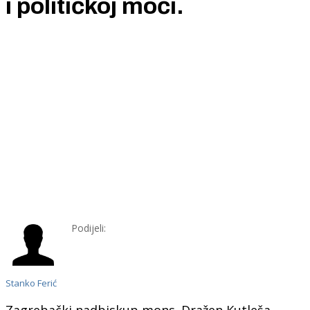
i političkoj moći.
Podijeli:
Stanko Ferić
Zagrebački nadbiskup mons. Dražen Kutleša