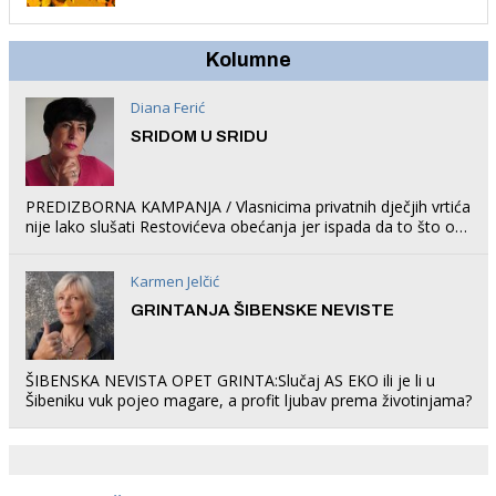
Kolumne
Diana Ferić
SRIDOM U SRIDU
PREDIZBORNA KAMPANJA / Vlasnicima privatnih dječjih vrtića
nije lako slušati Restovićeva obećanja jer ispada da to što oni
rade u Šibeniku ne postoji
Karmen Jelčić
GRINTANJA ŠIBENSKE NEVISTE
ŠIBENSKA NEVISTA OPET GRINTA:Slučaj AS EKO ili je li u
Šibeniku vuk pojeo magare, a profit ljubav prema životinjama?