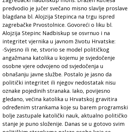
predvodio je jučer svečano misno slavlje proslave
blagdana bl. Alojzija Stepinca na trgu ispred
zagrebačke Prvostolnice. Govoreći o liku bl.
Alojzija Stepinc Nadbiskup se osvrnuo i na
integritet vjernika u javnom životu Hrvatske:
-Svjesno ili ne, stvorio se model političkog
angažmana katolika u kojemu je svjedočenje
osobne vjere odvojeno od svjedočenja u
obnašanju javne službe. Postalo je jasno da
politički integritet ili njegov nedostatak nisu
oznake pojedinih stranaka. Iako, povijesno
gledano, većina katolika u Hrvatskoj gravitira
određenim strankama koje su barem programski
bolje zastupale katolički nauk, aktualno političko
stanje je puno složenije. Danas se u gotovo svim
političkim strankama nalaze osobe koje se