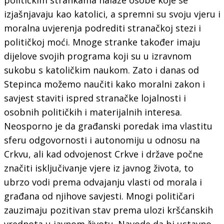
izjašnjavaju kao katolici, a spremni su svoju vjeru i
moralna uvjerenja podrediti stranačkoj stezi i
političkoj moći. Mnoge stranke također imaju
dijelove svojih programa koji su u izravnom
sukobu s katoličkim naukom. Zato i danas od
Stepinca možemo naučiti kako moralni zakon i
savjest staviti ispred stranačke lojalnosti i
osobnih političkih i materijalnih interesa.
Neosporno je da građanski poredak ima vlastitu
sferu odgovornosti i autonomiju u odnosu na
Crkvu, ali kad odvojenost Crkve i države počne
značiti isključivanje vjere iz javnog života, to
ubrzo vodi prema odvajanju vlasti od morala i
građana od njihove savjesti. Mnogi političari
zauzimaju pozitivan stav prema ulozi kršćanskih
vrednota u javnom životu. Navode da bi ustavno