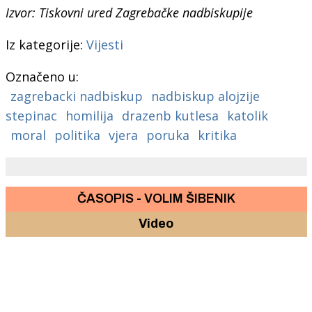
Izvor:
Tiskovni ured Zagrebačke nadbiskupije
Iz kategorije:
Vijesti
Označeno u:
zagrebacki nadbiskup
nadbiskup alojzije
stepinac
homilija
drazenb kutlesa
katolik
moral
politika
vjera
poruka
kritika
ČASOPIS - VOLIM ŠIBENIK
Video