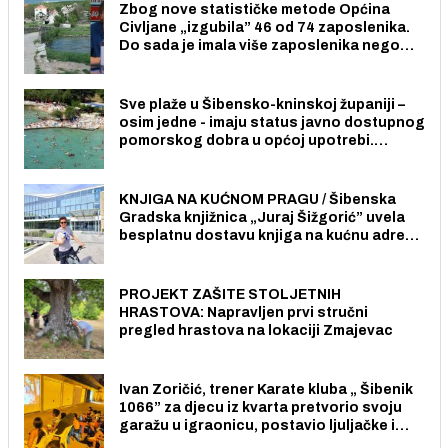
Zbog nove statističke metode Općina
Civljane „izgubila” 46 od 74 zaposlenika.
Do sada je imala više zaposlenika nego
radno sposobnih osoba među svojih 170
stanovnika.
Sve plaže u Šibensko-kninskoj županiji –
osim jedne - imaju status javno dostupnog
pomorskog dobra u općoj upotrebi.
Pristup je slobodan i besplatan za sve
građane i posjetitelje.
KNJIGA NA KUĆNOM PRAGU / Šibenska
Gradska knjižnica „Juraj Šižgorić” uvela
besplatnu dostavu knjiga na kućnu adresu
električnim biciklom.
PROJEKT ZAŠITE STOLJETNIH
HRASTOVA: Napravljen prvi stručni
pregled hrastova na lokaciji Zmajevac
Ivan Zoričić, trener Karate kluba „ Šibenik
1066” za djecu iz kvarta pretvorio svoju
garažu u igraonicu, postavio ljuljačke i
trampolin i organizirao dječje ljetno kino.