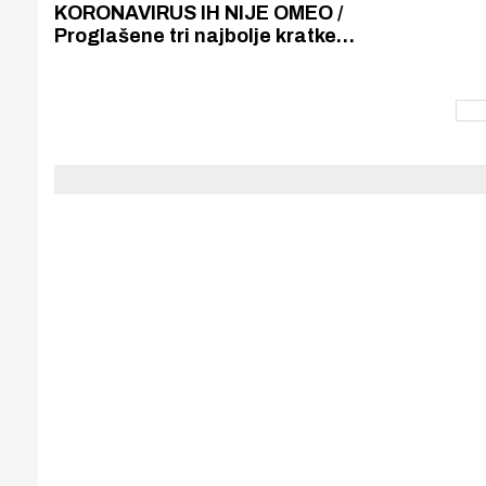
Puljanim
KORONAVIRUS IH NIJE OMEO /
Proglašene tri najbolje kratke
priče pristigle na natječaj KuŠIn,
pogledajte tko su autori