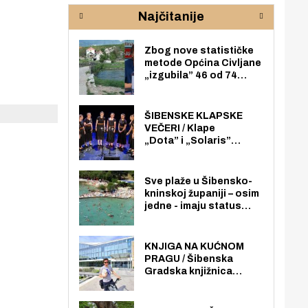
rijeke Krke
sud
Najčitanije
pod
zaj
Zbog nove statističke
metode Općina Civljane
„izgubila” 46 od 74
zaposlenika. Do sada je
imala više zaposlenika
nego radno sposobnih
ŠIBENSKE KLAPSKE
osoba među svojih 170
VEČERI / Klape
stanovnika.
„Dota” i „Solaris”
otvaraju 27. Šibenske
klapske večeri na Maloj
loži
Sve plaže u Šibensko-
kninskoj županiji – osim
jedne - imaju status
javno dostupnog
pomorskog dobra u
općoj upotrebi. Pristup
KNJIGA NA KUĆNOM
je slobodan i besplatan
PRAGU / Šibenska
za sve građane i
Gradska knjižnica
posjetitelje.
„Juraj Šižgorić” uvela
besplatnu dostavu