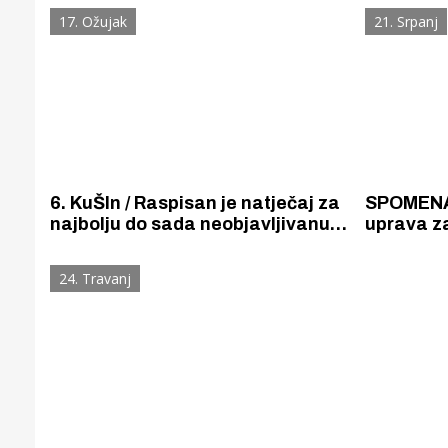
kratku pr
17. Ožujak
21. Srpanj
6. KuŠIn / Raspisan je natječaj za
SPOMENAR / Šibenska
najbolju do sada neobjavljivanu
uprava z
kratku priču na temu Šibenika
klupa u p
kušina i
24. Travanj
mjestima 
Gornji tok
Otkrijte h
edukativnom kampusu 