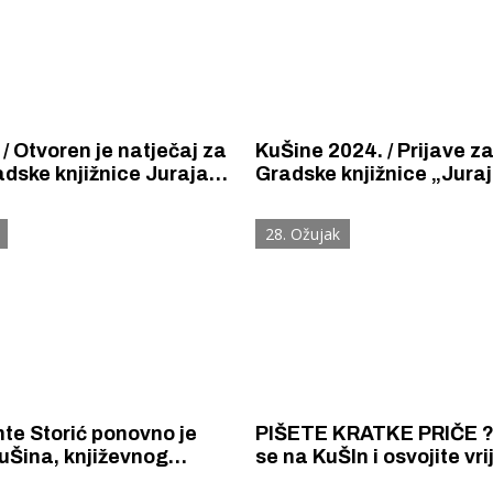
 / Otvoren je natječaj za
KuŠine 2024. / Prijave za
dske knjižnice Juraja
Gradske knjižnice „Juraj
 - najbolju neobjavljenu
Šibenik produžene su do 14.
iču na temu Šibenika
travnja 2024.
28. Ožujak
nte Storić ponovno je
PIŠETE KRATKE PRIČE ? 
uŠina, književnog
se na KuŠIn i osvojite vr
 za najbolju šibensku
novčane nagrade !