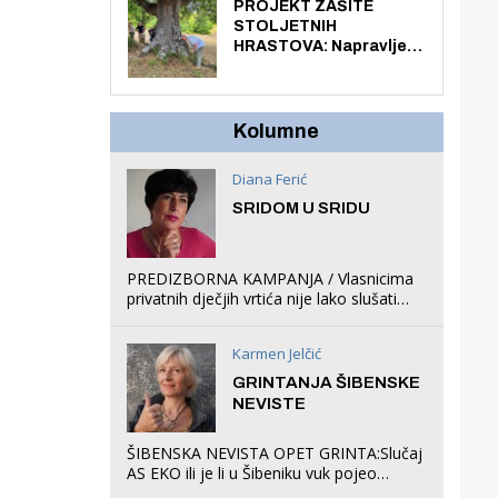
knjiga na kućnu adresu
PROJEKT ZAŠITE
električnim biciklom.
STOLJETNIH
HRASTOVA: Napravljen
prvi stručni pregled
hrastova na lokaciji
Zmajevac
Kolumne
Diana Ferić
SRIDOM U SRIDU
PREDIZBORNA KAMPANJA / Vlasnicima
privatnih dječjih vrtića nije lako slušati
Restovićeva obećanja jer ispada da to
što oni rade u Šibeniku ne postoji
Karmen Jelčić
GRINTANJA ŠIBENSKE
NEVISTE
ŠIBENSKA NEVISTA OPET GRINTA:Slučaj
AS EKO ili je li u Šibeniku vuk pojeo
magare, a profit ljubav prema