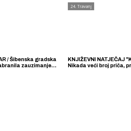
iču.
24. Travanj
 gradska
KNJIŽEVNI NATJEČAJ "Ku
abranila zauzimanje
Nikada veći broj priča, prva
erivoju ostavljanjem
nagrada pripala šibens
 oznaka zauzeća na
snimatelju i piscu Anti S
za sjedenje u hladovini
 Krke iz prve ruke -
Šibenik spreman za dol
ostel Titius u
električnih autobusa: i
NP Krka u
12 punionica na kolodvo