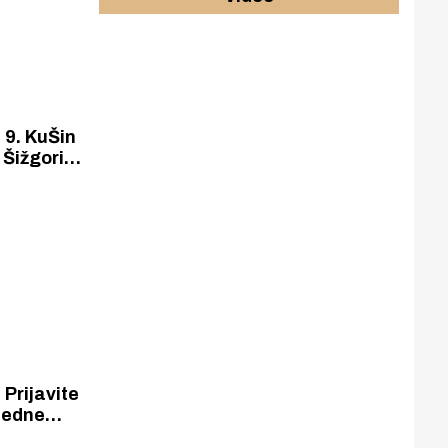
 9. KuŠin
 Šižgorić“
Prijavite
ijedne