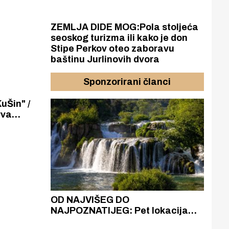
ZEMLJA DIDE MOG:Pola stoljeća
seoskog turizma ili kako je don
Stipe Perkov oteo zaboravu
baštinu Jurlinovih dvora
Sponzorirani članci
Šin" /
kom
toriću
azak
OD NAJVIŠEG DO
ZA
zgrađeno
NAJPOZNATIJEG: Pet lokacija
AKA
ru
koje otkrivaju različitost slapova
isku