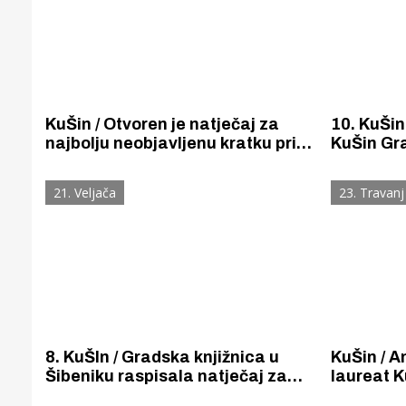
KuŠin / Otvoren je natječaj za
10. KuŠin
najbolju neobjavljenu kratku priču
KuŠin Gra
na temu Šibenika i njegova
Šižgorića
područja, ove godine nadahnutu
kratku pr
21. Veljača
23. Travanj
Ivom Brešanom i njegovim
djelima.
8. KuŠIn / Gradska knjižnica u
KuŠin / A
Šibeniku raspisala natječaj za
laureat K
najbolju kratku neobjavljenu priču
natječaja