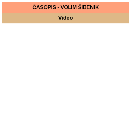
ČASOPIS - VOLIM ŠIBENIK
Video