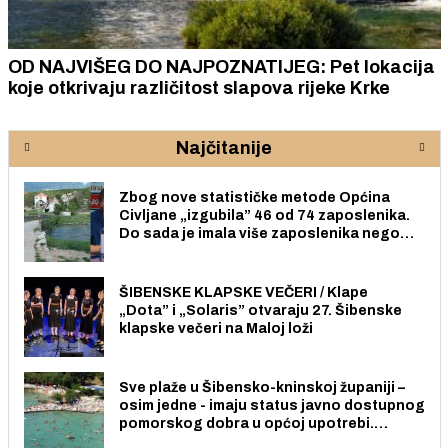
OD NAJVIŠEG DO NAJPOZNATIJEG: Pet lokacija
koje otkrivaju različitost slapova rijeke Krke
Najčitanije
Zbog nove statističke metode Općina
Civljane „izgubila” 46 od 74 zaposlenika.
Do sada je imala više zaposlenika nego
radno sposobnih osoba među svojih 170
stanovnika.
ŠIBENSKE KLAPSKE VEČERI / Klape
„Dota” i „Solaris” otvaraju 27. Šibenske
klapske večeri na Maloj loži
Sve plaže u Šibensko-kninskoj županiji –
osim jedne - imaju status javno dostupnog
pomorskog dobra u općoj upotrebi.
Pristup je slobodan i besplatan za sve