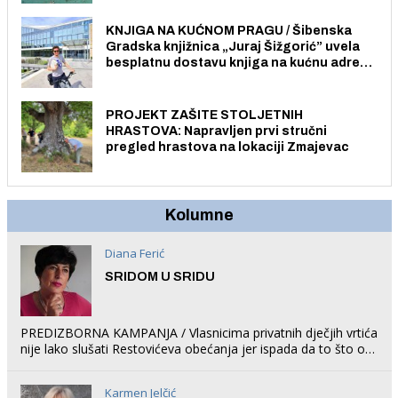
građane i posjetitelje.
KNJIGA NA KUĆNOM PRAGU / Šibenska
Gradska knjižnica „Juraj Šižgorić” uvela
besplatnu dostavu knjiga na kućnu adresu
električnim biciklom.
PROJEKT ZAŠITE STOLJETNIH
HRASTOVA: Napravljen prvi stručni
pregled hrastova na lokaciji Zmajevac
Kolumne
Diana Ferić
SRIDOM U SRIDU
PREDIZBORNA KAMPANJA / Vlasnicima privatnih dječjih vrtića
nije lako slušati Restovićeva obećanja jer ispada da to što oni
rade u Šibeniku ne postoji
Karmen Jelčić