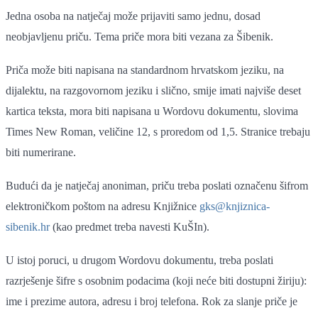
Jedna osoba na natječaj može prijaviti samo jednu, dosad
neobjavljenu priču. Tema priče mora biti vezana za Šibenik.
Priča može biti napisana na standardnom hrvatskom jeziku, na
dijalektu, na razgovornom jeziku i slično, smije imati najviše deset
kartica teksta, mora biti napisana u Wordovu dokumentu, slovima
Times New Roman, veličine 12, s proredom od 1,5. Stranice trebaju
biti numerirane.
Budući da je natječaj anoniman, priču treba poslati označenu šifrom
elektroničkom poštom na adresu Knjižnice
gks@knjiznica-
sibenik.hr
(kao predmet treba navesti KuŠIn).
U istoj poruci, u drugom Wordovu dokumentu, treba poslati
razrješenje šifre s osobnim podacima (koji neće biti dostupni žiriju):
ime i prezime autora, adresu i broj telefona. Rok za slanje priče je