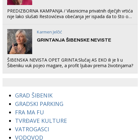
PREDIZBORNA KAMPANJA / Vlasnicima privatnih dječjih vrtića
nije lako slušati Restovićeva obećanja jer ispada da to što oni
rade u Šibeniku ne postoji
Karmen Jelčić
GRINTANJA ŠIBENSKE NEVISTE
ŠIBENSKA NEVISTA OPET GRINTA:Slučaj AS EKO ili je li u
Šibeniku vuk pojeo magare, a profit ljubav prema životinjama?
GRAD ŠIBENIK
GRADSKI PARKING
FRA MA FU
TVRĐAVE KULTURE
VATROGASCI
VODOVOD