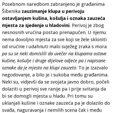
Posebnom naredbom zabranjeno je građanima
Šibenika
zauzimanje klupa u perivoju
ostavljanjem kušina,
košulja
i oznaka zauzeća
mjesta za sjedenje u hladovini
. Perivoj je zbog
nesnosnih vrućina postao prenapučen. U njemu
nema dovoljno mjesta za sve koji se žele skloniti
od vrućine i udahnuti malo svježeg zraka s mora
pa su se neki domislili da uvečer na klupama ostave
kušine, košulje i druge dijelove odjeće pa i napisane
oznake da je mjesto na klupi zauzeto
. To je izazvalo
negodovanje, a bilo je i sukoba među građanima.
Neki su, vidjevši da se svojata javno dobro, počeli
dolaziti u perivoj sve ranije pa i prije svitanja da
bi se domogli mjesta u hladu. Pri tomu su
uklanjali kušine i oznake zauzeća pa je dolazilo do
svađa, naguravanja i nemilih scena čak i među