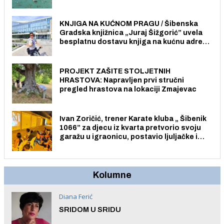
Pristup je slobodan i besplatan za sve
građane i posjetitelje.
KNJIGA NA KUĆNOM PRAGU / Šibenska
Gradska knjižnica „Juraj Šižgorić” uvela
besplatnu dostavu knjiga na kućnu adresu
električnim biciklom.
PROJEKT ZAŠITE STOLJETNIH
HRASTOVA: Napravljen prvi stručni
pregled hrastova na lokaciji Zmajevac
Ivan Zoričić, trener Karate kluba „ Šibenik
1066” za djecu iz kvarta pretvorio svoju
garažu u igraonicu, postavio ljuljačke i
trampolin i organizirao dječje ljetno kino.
Kolumne
Diana Ferić
SRIDOM U SRIDU