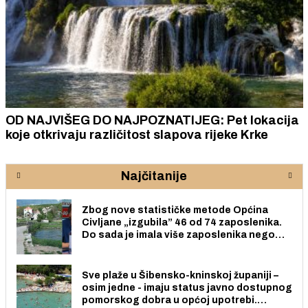
OD NAJVIŠEG DO NAJPOZNATIJEG: Pet lokacija
koje otkrivaju različitost slapova rijeke Krke
Najčitanije
Zbog nove statističke metode Općina
Civljane „izgubila” 46 od 74 zaposlenika.
Do sada je imala više zaposlenika nego
radno sposobnih osoba među svojih 170
stanovnika.
Sve plaže u Šibensko-kninskoj županiji –
osim jedne - imaju status javno dostupnog
pomorskog dobra u općoj upotrebi.