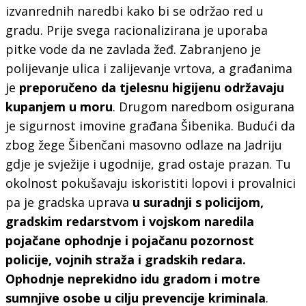
izvanrednih naredbi kako bi se održao red u
gradu. Prije svega racionalizirana je uporaba
pitke vode da ne zavlada žeđ. Zabranjeno je
polijevanje ulica i zalijevanje vrtova, a građanima
je
preporučeno da tjelesnu higijenu održavaju
kupanjem u moru
. Drugom naredbom osigurana
je sigurnost imovine građana Šibenika. Budući da
zbog žege Šibenčani masovno odlaze na Jadriju
gdje je svježije i ugodnije, grad ostaje prazan. Tu
okolnost pokušavaju iskoristiti lopovi i provalnici
pa je gradska uprava
u suradnji s policijom,
gradskim redarstvom i vojskom naredila
pojačane ophodnje i pojačanu pozornost
policije, vojnih straža i gradskih redara.
Ophodnje neprekidno idu gradom i motre
sumnjive osobe u cilju prevencije kriminala
.