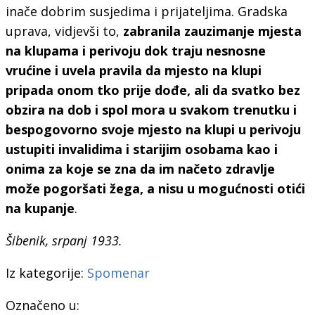
inače dobrim susjedima i prijateljima. Gradska
uprava, vidjevši to,
zabranila zauzimanje mjesta
na klupama i perivoju dok traju nes
n
osne
vrućine i uvela pravila da mjesto na klupi
pripada onom tko prije dođe, ali da sv
a
tko bez
obzira na dob i spol mora u svakom trenutku i
bespogovorno svoje mjesto na klupi u perivoju
ustupiti invalidima i starijim osobama kao i
onima za koje se zna da im načeto zdravlje
može pogoršati žega, a nisu u mogućnosti otići
na kupanje
.
Šibenik, srpanj 1933.
Iz kategorije:
Spomenar
Označeno u: