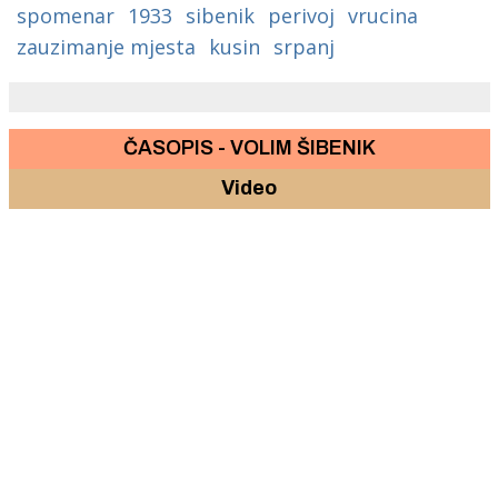
spomenar
1933
sibenik
perivoj
vrucina
zauzimanje mjesta
kusin
srpanj
ČASOPIS - VOLIM ŠIBENIK
Video