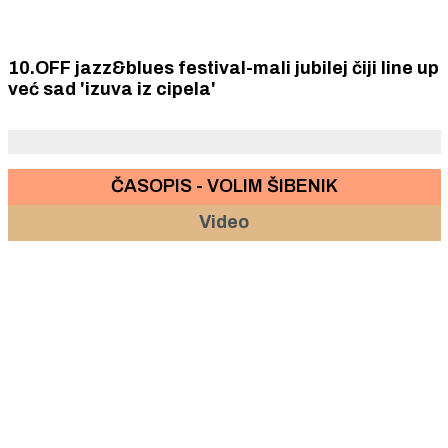
10.OFF jazz&blues festival-mali jubilej čiji line up
već sad 'izuva iz cipela'
ČASOPIS - VOLIM ŠIBENIK
Video