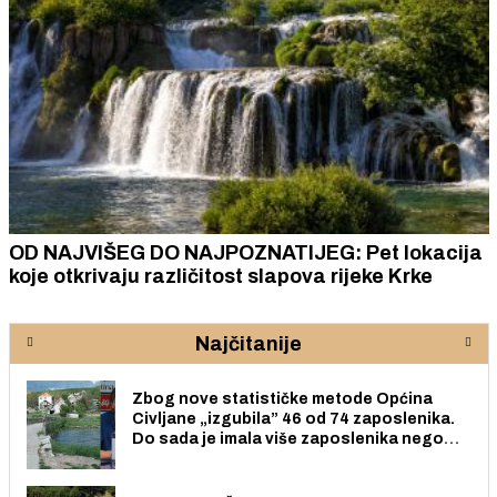
OD NAJVIŠEG DO NAJPOZNATIJEG: Pet lokacija
koje otkrivaju različitost slapova rijeke Krke
Najčitanije
Zbog nove statističke metode Općina
Civljane „izgubila” 46 od 74 zaposlenika.
Do sada je imala više zaposlenika nego
radno sposobnih osoba među svojih 170
stanovnika.