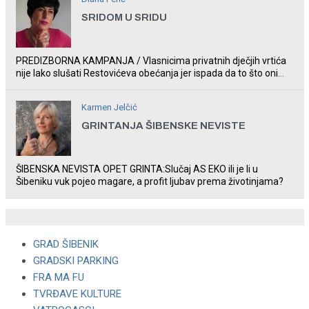
SRIDOM U SRIDU
PREDIZBORNA KAMPANJA / Vlasnicima privatnih dječjih vrtića
nije lako slušati Restovićeva obećanja jer ispada da to što oni
rade u Šibeniku ne postoji
Karmen Jelčić
GRINTANJA ŠIBENSKE NEVISTE
ŠIBENSKA NEVISTA OPET GRINTA:Slučaj AS EKO ili je li u
Šibeniku vuk pojeo magare, a profit ljubav prema životinjama?
GRAD ŠIBENIK
GRADSKI PARKING
FRA MA FU
TVRĐAVE KULTURE