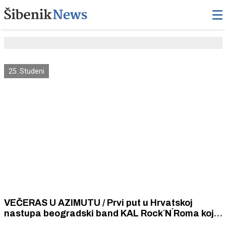
25. Studeni
VEČERAS U AZIMUTU / Prvi put u Hrvatskoj
nastupa beogradski band KAL Rock´N´Roma koji
vatrenu romsku glazbu spaja s rockom, bluesom i