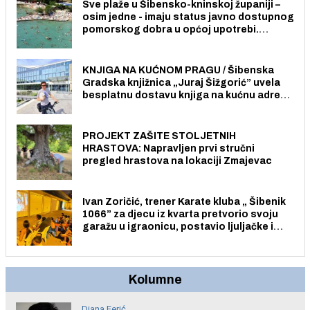
Sve plaže u Šibensko-kninskoj županiji –
osim jedne - imaju status javno dostupnog
pomorskog dobra u općoj upotrebi.
Pristup je slobodan i besplatan za sve
građane i posjetitelje.
KNJIGA NA KUĆNOM PRAGU / Šibenska
Gradska knjižnica „Juraj Šižgorić” uvela
besplatnu dostavu knjiga na kućnu adresu
električnim biciklom.
PROJEKT ZAŠITE STOLJETNIH
HRASTOVA: Napravljen prvi stručni
pregled hrastova na lokaciji Zmajevac
Ivan Zoričić, trener Karate kluba „ Šibenik
1066” za djecu iz kvarta pretvorio svoju
garažu u igraonicu, postavio ljuljačke i
trampolin i organizirao dječje ljetno kino.
Kolumne
Diana Ferić