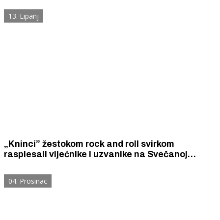
13. Lipanj
„Kninci” žestokom rock and roll svirkom
rasplesali vijećnike i uzvanike na Svečanoj
sjednici Gradskog vijeća Knina.
04. Prosinac