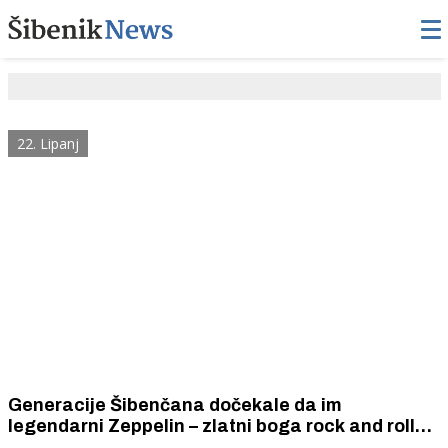
22. Lipanj
Generacije Šibenčana dočekale da im
legendarni Zeppelin – zlatni boga rock and rolla
Robert Plant zapjeva na sv. Mihovilu