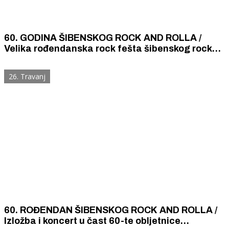
60. GODINA ŠIBENSKOG ROCK AND ROLLA /
Velika rođendanska rock fešta šibenskog rock
and rolla. Polarisi, Pauci, NO1 i RetroVizija
zapalili Azimut.
26. Travanj
60. ROĐENDAN ŠIBENSKOG ROCK AND ROLLA /
Izložba i koncert u čast 60-te obljetnice