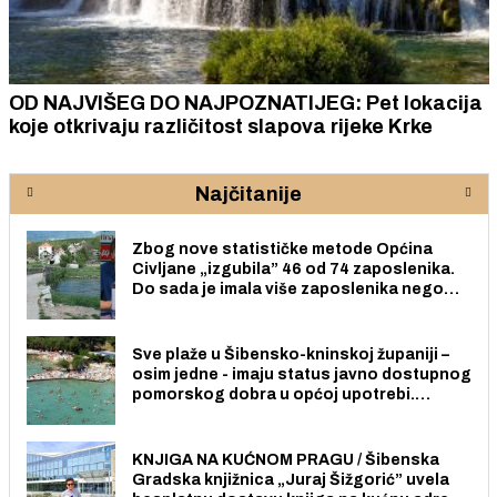
OD NAJVIŠEG DO NAJPOZNATIJEG: Pet lokacija
koje otkrivaju različitost slapova rijeke Krke
Najčitanije
Zbog nove statističke metode Općina
Civljane „izgubila” 46 od 74 zaposlenika.
Do sada je imala više zaposlenika nego
radno sposobnih osoba među svojih 170
stanovnika.
Sve plaže u Šibensko-kninskoj županiji –
osim jedne - imaju status javno dostupnog
pomorskog dobra u općoj upotrebi.
Pristup je slobodan i besplatan za sve
građane i posjetitelje.
KNJIGA NA KUĆNOM PRAGU / Šibenska
Gradska knjižnica „Juraj Šižgorić” uvela