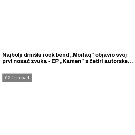
Najbolji drniški rock bend „Morlaq” objavio svoj
prvi nosač zvuka - EP „Kamen” s četiri autorske
pjesme „Anđeli od stakla”, „Nema istine”, „Vera”
i „Grešnici”
02. Listopad