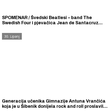
SPOMENAR / Švedski Beatlesi – band The
Swedish Four i pjevačica Jean de Santacruz
održali su rock koncert u prepunom kinu
„Šibenik”
30. Lipanj
Generacija učenika Gimnazije Antuna Vrančića
koja je u Šibenik donijela rock and roll proslavila