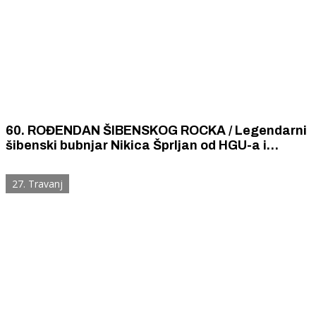
60. ROĐENDAN ŠIBENSKOG ROCKA / Legendarni
šibenski bubnjar Nikica Šprljan od HGU-a i
Tomislava Vukorepe dobio na poklon komplet
ploča Grupe Mi
27. Travanj