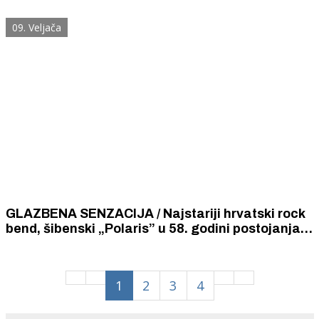
šibenskog rocka i rockera od kojih je sve krenulo
09. Veljača
GLAZBENA SENZACIJA / Najstariji hrvatski rock
bend, šibenski „Polaris” u 58. godini postojanja
snimio prvu vlastitu pjesmu
1
2
3
4