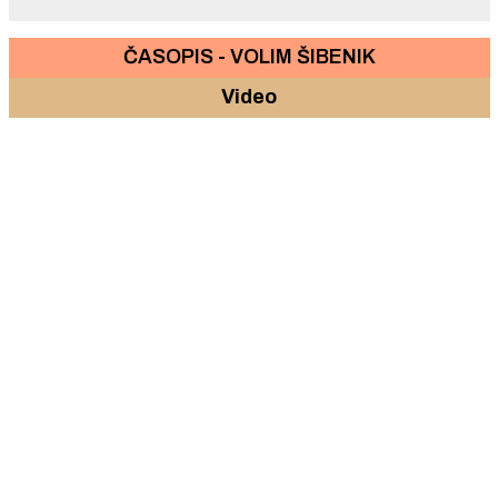
ČASOPIS - VOLIM ŠIBENIK
Video