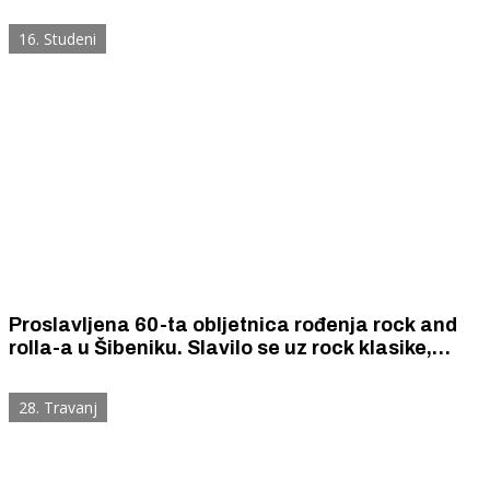
60. obljetnicu mature.
16. Studeni
Proslavljena 60-ta obljetnica rođenja rock and
rolla-a u Šibeniku. Slavilo se uz rock klasike,
vrhunsku svirku i rock himnu Šibenika „Živimo u
Šibeniku!”
28. Travanj