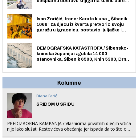
besplatnu dostavu knjiga na kućnu adresu
električnim biciklom.
Ivan Zoričić, trener Karate kluba „ Šibenik
1066” za djecu iz kvarta pretvorio svoju
garažu u igraonicu, postavio ljuljačke i
trampolin i organizirao dječje ljetno kino.
DEMOGRAFSKA KATASTROFA / Šibensko-
kninska županija izgubila 14 000
stanovnika, Šibenik 6500, Knin 5300, Drniš
1758, Skradin 625, Vodice 275...
Kolumne
Diana Ferić
SRIDOM U SRIDU
PREDIZBORNA KAMPANJA / Vlasnicima privatnih dječjih vrtića
nije lako slušati Restovićeva obećanja jer ispada da to što oni
rade u Šibeniku ne postoji