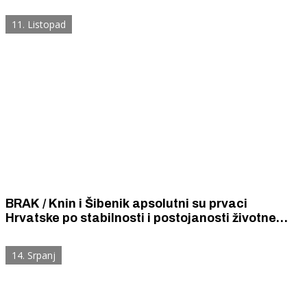
dana nije razveden ni jedan brak.
11. Listopad
BRAK / Knin i Šibenik apsolutni su prvaci
Hrvatske po stabilnosti i postojanosti životne
zajednice braka
14. Srpanj