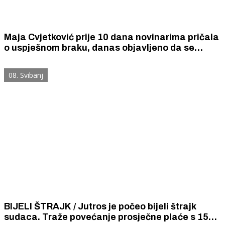
Maja Cvjetković prije 10 dana novinarima pričala
o uspješnom braku, danas objavljeno da se
razvodi od 20 godina starijeg Andrije Kevića
08. Svibanj
BIJELI ŠTRAJK / Jutros je počeo bijeli štrajk
sudaca. Traže povećanje prosječne plaće s 1522