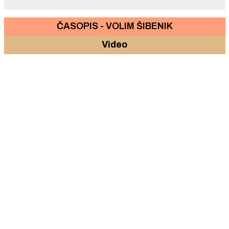
ČASOPIS - VOLIM ŠIBENIK
Video