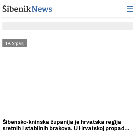
19. Srpanj
Šibensko-kninska županija je hrvatska regija
sretnih i stabilnih brakova. U Hrvatskoj propada
svaki treći, a u Šibensko-kninskoj županiji tek