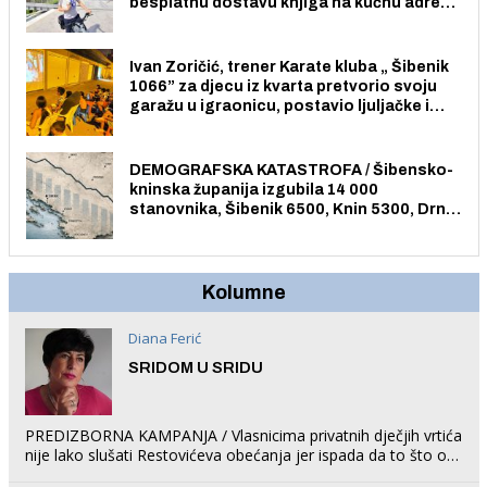
besplatnu dostavu knjiga na kućnu adresu
električnim biciklom.
Ivan Zoričić, trener Karate kluba „ Šibenik
1066” za djecu iz kvarta pretvorio svoju
garažu u igraonicu, postavio ljuljačke i
trampolin i organizirao dječje ljetno kino.
DEMOGRAFSKA KATASTROFA / Šibensko-
kninska županija izgubila 14 000
stanovnika, Šibenik 6500, Knin 5300, Drniš
1758, Skradin 625, Vodice 275...
Kolumne
Diana Ferić
SRIDOM U SRIDU
PREDIZBORNA KAMPANJA / Vlasnicima privatnih dječjih vrtića
nije lako slušati Restovićeva obećanja jer ispada da to što oni
rade u Šibeniku ne postoji