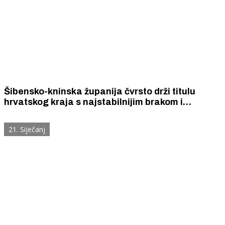
Šibensko-kninska županija čvrsto drži titulu
hrvatskog kraja s najstabilnijim brakom i
najmanje razvoda.
21. Siječanj