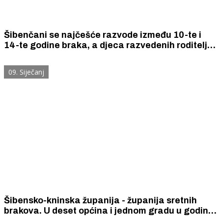
Šibenčani se najčešće razvode između 10-te i
14-te godine braka, a djeca razvedenih roditelja
u pravilu se dodjeljuju na čuvanje i odgoj majci
09. Siječanj
Šibensko-kninska županija - županija sretnih
brakova. U deset općina i jednom gradu u godinu