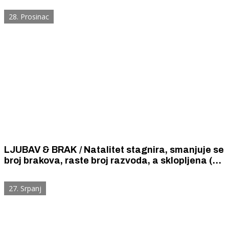
svaki deseti brak.
28. Prosinac
LJUBAV & BRAK / Natalitet stagnira, smanjuje se
broj brakova, raste broj razvoda, a sklopljena (u
10 godina) su samo tri životna partnerstva osoba
istog spola.
27. Srpanj