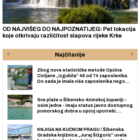
OD NAJVIŠEG DO NAJPOZNATIJEG: Pet lokacija
koje otkrivaju različitost slapova rijeke Krke
Najčitanije
Zbog nove statističke metode Općina
Civljane „izgubila” 46 od 74 zaposlenika.
Do sada je imala više zaposlenika nego
radno sposobnih osoba među svojih 170
stanovnika.
Sve plaže u Šibensko-kninskoj županiji –
osim jedne - imaju status javno dostupnog
pomorskog dobra u općoj upotrebi.
Pristup je slobodan i besplatan za sve
građane i posjetitelje.
KNJIGA NA KUĆNOM PRAGU / Šibenska
Gradska knjižnica „Juraj Šižgorić” uvela