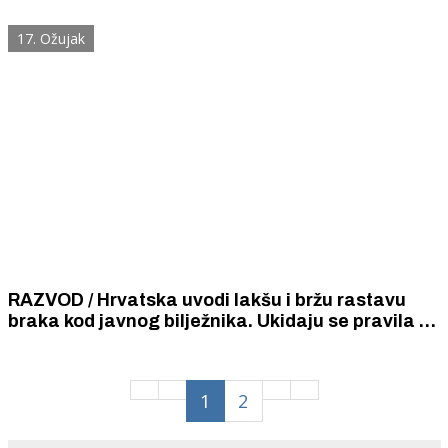
eura na 2126 eura.
17. Ožujak
RAZVOD / Hrvatska uvodi lakšu i bržu rastavu
braka kod javnog bilježnika. Ukidaju se pravila za
razvod koja je 1934. donijela Kraljevina
Jugoslavija, a još uvijek se primjenjuju.
1
2