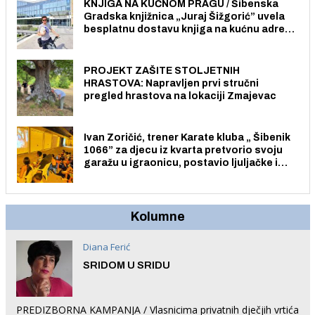
KNJIGA NA KUĆNOM PRAGU / Šibenska
Gradska knjižnica „Juraj Šižgorić” uvela
besplatnu dostavu knjiga na kućnu adresu
električnim biciklom.
PROJEKT ZAŠITE STOLJETNIH
HRASTOVA: Napravljen prvi stručni
pregled hrastova na lokaciji Zmajevac
Ivan Zoričić, trener Karate kluba „ Šibenik
1066” za djecu iz kvarta pretvorio svoju
garažu u igraonicu, postavio ljuljačke i
trampolin i organizirao dječje ljetno kino.
Kolumne
Diana Ferić
SRIDOM U SRIDU
PREDIZBORNA KAMPANJA / Vlasnicima privatnih dječjih vrtića