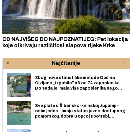
OD NAJVIŠEG DO NAJPOZNATIJEG: Pet lokacija
koje otkrivaju različitost slapova rijeke Krke
Najčitanije
Zbog nove statističke metode Općina
Civljane „izgubila” 46 od 74 zaposlenika.
Do sada je imala više zaposlenika nego
radno sposobnih osoba među svojih 170
stanovnika.
Sve plaže u Šibensko-kninskoj županiji –
osim jedne - imaju status javno dostupnog
pomorskog dobra u općoj upotrebi.
Pristup je slobodan i besplatan za sve
građane i posjetitelje.