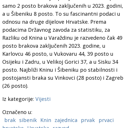
samo 2 posto brakova zaključenih u 2023. godini,
a u Šibeniku 8 posto. To su fascinantni podaci u
odnosu na druge dijelove Hrvatske. Prema
podacima Državnog zavoda za statistiku, za
Razliku od Knina u Varaždinu je razvedeno čak 49
posto brakova zaključenih 2023. godine, u
Karlovcu 46 posto, u Vukovaru 44, 39 posto u
Osijeku i Zadru, u Velikoj Gorici 37, a u Sisku 34
posto. Najbliži Kninu i Šibeniku po stabilnosti i
postojansti braka su Vinkovci (28 posto) i Zagreb
(26 posto).
Iz kategorije:
Vijesti
Označeno u:
brak
sibenik
Knin
zajednica
prvak
prvaci
hrvatske
Hrvatska
razvod