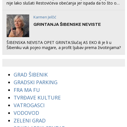
nije lako slušati Restovićeva obećanja jer ispada da to što oni
rade u Šibeniku ne postoji
Karmen Jelčić
GRINTANJA ŠIBENSKE NEVISTE
ŠIBENSKA NEVISTA OPET GRINTA:Slučaj AS EKO ili je li u
Šibeniku vuk pojeo magare, a profit ljubav prema životinjama?
GRAD ŠIBENIK
GRADSKI PARKING
FRA MA FU
TVRĐAVE KULTURE
VATROGASCI
VODOVOD
ZELENI GRAD