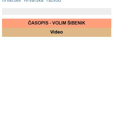
ČASOPIS - VOLIM ŠIBENIK
Video