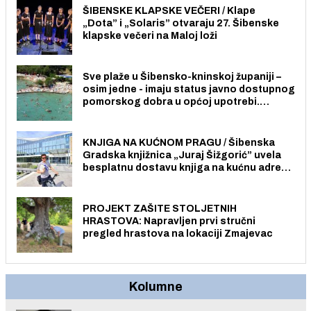
ŠIBENSKE KLAPSKE VEČERI / Klape
„Dota” i „Solaris” otvaraju 27. Šibenske
klapske večeri na Maloj loži
Sve plaže u Šibensko-kninskoj županiji –
osim jedne - imaju status javno dostupnog
pomorskog dobra u općoj upotrebi.
Pristup je slobodan i besplatan za sve
građane i posjetitelje.
KNJIGA NA KUĆNOM PRAGU / Šibenska
Gradska knjižnica „Juraj Šižgorić” uvela
besplatnu dostavu knjiga na kućnu adresu
električnim biciklom.
PROJEKT ZAŠITE STOLJETNIH
HRASTOVA: Napravljen prvi stručni
pregled hrastova na lokaciji Zmajevac
Kolumne