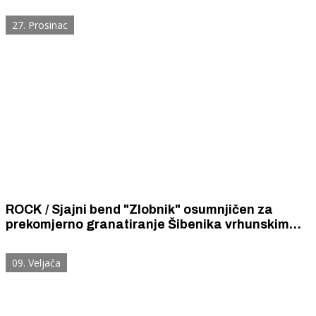
sarkazma: Cijepim se, Bill Gates mi teče venama
27. Prosinac
ROCK / Sjajni bend "Zlobnik" osumnjičen za
prekomjerno granatiranje Šibenika vrhunskim
death & black metalom!
09. Veljača