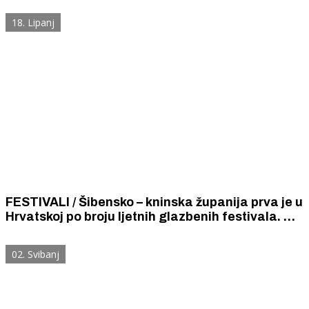
18. Lipanj
FESTIVALI / Šibensko – kninska županija prva je u
Hrvatskoj po broju ljetnih glazbenih festivala. Od
37 festivala čak se 17 održava u Šibeniku i
Tisnom.
02. Svibanj