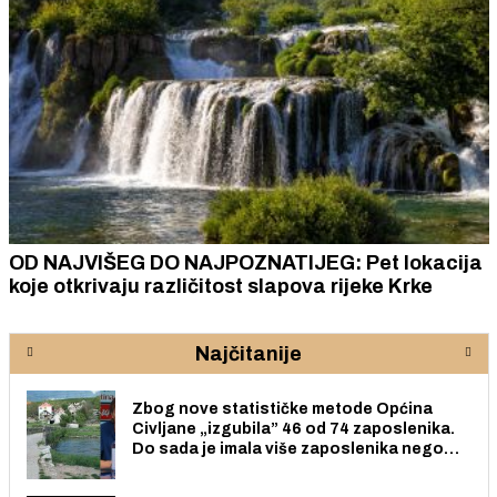
OD NAJVIŠEG DO NAJPOZNATIJEG: Pet lokacija
koje otkrivaju različitost slapova rijeke Krke
Najčitanije
Zbog nove statističke metode Općina
Civljane „izgubila” 46 od 74 zaposlenika.
Do sada je imala više zaposlenika nego
radno sposobnih osoba među svojih 170
stanovnika.