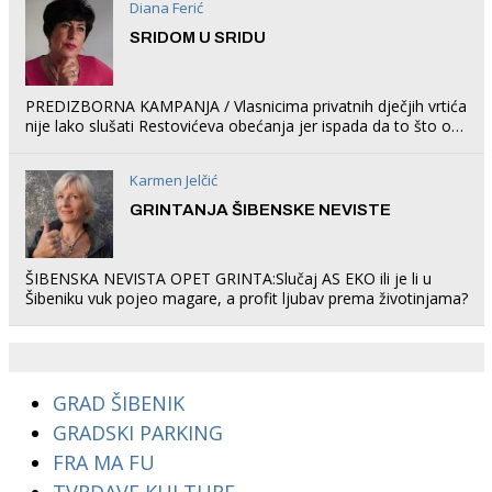
Diana Ferić
SRIDOM U SRIDU
PREDIZBORNA KAMPANJA / Vlasnicima privatnih dječjih vrtića
nije lako slušati Restovićeva obećanja jer ispada da to što oni
rade u Šibeniku ne postoji
Karmen Jelčić
GRINTANJA ŠIBENSKE NEVISTE
ŠIBENSKA NEVISTA OPET GRINTA:Slučaj AS EKO ili je li u
Šibeniku vuk pojeo magare, a profit ljubav prema životinjama?
GRAD ŠIBENIK
GRADSKI PARKING
FRA MA FU