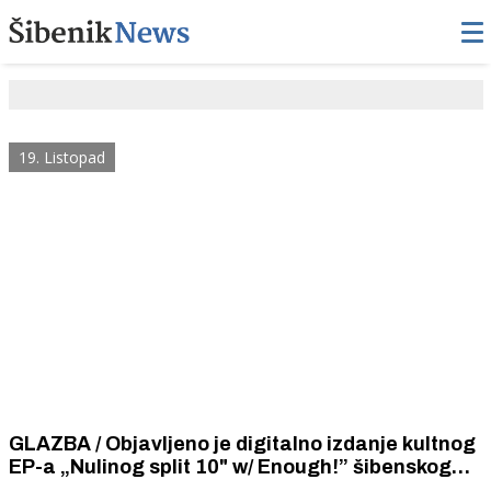
19. Listopad
GLAZBA / Objavljeno je digitalno izdanje kultnog
EP-a „Nulinog split 10" w/ Enough!” šibenskog
hardcore punk benda „Nula” iz 1998. godine.