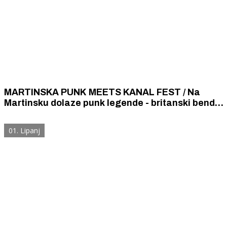
MARTINSKA PUNK MEETS KANAL FEST / Na
Martinsku dolaze punk legende - britanski bend
„The Varukers” i šibenska „Nula”
01. Lipanj