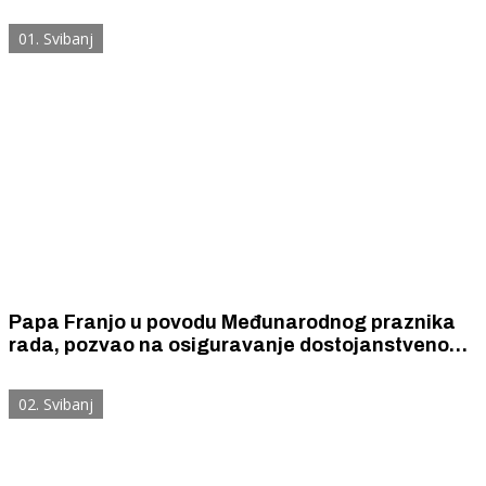
Josipa Radnika na Skradinskom Buku, gradskom
kupalištu Jadrija i izletištu Rakitnica.
01. Svibanj
Papa Franjo u povodu Međunarodnog praznika
rada, pozvao na osiguravanje dostojanstvenog
rada svima i odao počast novinarima.
02. Svibanj