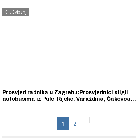
01. Svibanj
Prosvjed radnika u Zagrebu:Prosvjednici stigli
autobusima iz Pule, Rijeke, Varaždina, Čakovca,
Karlovca, Siska, Slavonskoga Broda i Osijeka
1
2