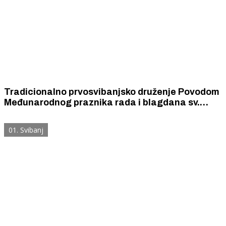
Tradicionalno prvosvibanjsko druženje Povodom
Međunarodnog praznika rada i blagdana sv.
Josipa radnika, Šibensko-kninske županije u
Nacionalnom parku „Krka“.
01. Svibanj