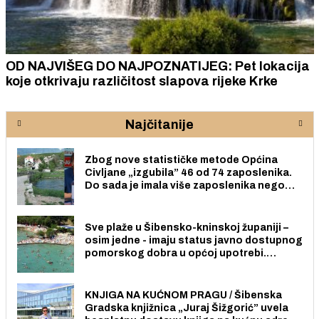
OD NAJVIŠEG DO NAJPOZNATIJEG: Pet lokacija
koje otkrivaju različitost slapova rijeke Krke
Najčitanije
Zbog nove statističke metode Općina
Civljane „izgubila” 46 od 74 zaposlenika.
Do sada je imala više zaposlenika nego
radno sposobnih osoba među svojih 170
stanovnika.
Sve plaže u Šibensko-kninskoj županiji –
osim jedne - imaju status javno dostupnog
pomorskog dobra u općoj upotrebi.
Pristup je slobodan i besplatan za sve
građane i posjetitelje.
KNJIGA NA KUĆNOM PRAGU / Šibenska
Gradska knjižnica „Juraj Šižgorić” uvela