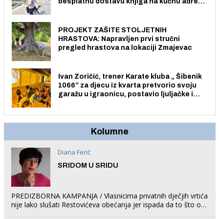
besplatnu dostavu knjiga na kućnu adresu
električnim biciklom.
PROJEKT ZAŠITE STOLJETNIH
HRASTOVA: Napravljen prvi stručni
pregled hrastova na lokaciji Zmajevac
Ivan Zoričić, trener Karate kluba „ Šibenik
1066” za djecu iz kvarta pretvorio svoju
garažu u igraonicu, postavio ljuljačke i
trampolin i organizirao dječje ljetno kino.
Kolumne
Diana Ferić
SRIDOM U SRIDU
PREDIZBORNA KAMPANJA / Vlasnicima privatnih dječjih vrtića
nije lako slušati Restovićeva obećanja jer ispada da to što oni
rade u Šibeniku ne postoji