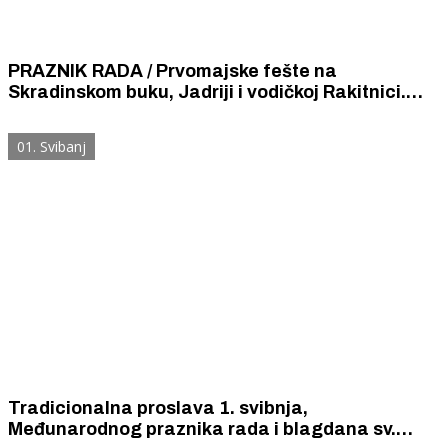
PRAZNIK RADA / Prvomajske fešte na
Skradinskom buku, Jadriji i vodičkoj Rakitnici.
Prijevoz do Jadrije i Rakitnice je besplatan, kao i
ulaz u NP „Krka”.
01. Svibanj
Tradicionalna proslava 1. svibnja,
Međunarodnog praznika rada i blagdana sv.