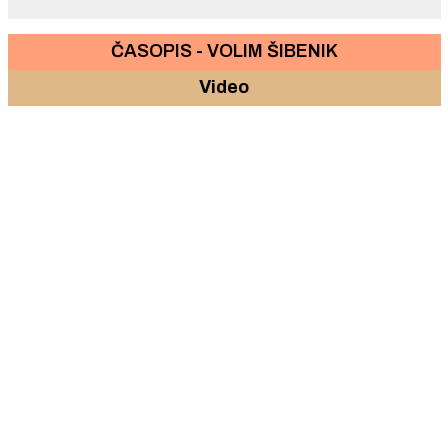
ČASOPIS - VOLIM ŠIBENIK
Video