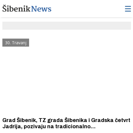
30. Travanj
Grad Šibenik, TZ grada Šibenika i Gradska četvrt
Jadrija, pozivaju na tradicionalno
prvosvibanjsko na Jadriji. Prijevoz autobusima i