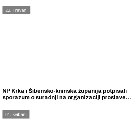
brodom do Jadrije besplatan je.
22. Travanj
NP Krka i Šibensko-kninska županija potpisali
sporazum o suradnji na organizaciji proslave
Praznika rada i ugovor o sponzorstvu nad
Sajmom agroturizma Šibensko-kninske županije
01. Svibanj