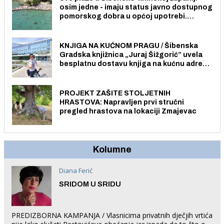
osim jedne - imaju status javno dostupnog
pomorskog dobra u općoj upotrebi.
Pristup je slobodan i besplatan za sve
građane i posjetitelje.
KNJIGA NA KUĆNOM PRAGU / Šibenska
Gradska knjižnica „Juraj Šižgorić” uvela
besplatnu dostavu knjiga na kućnu adresu
električnim biciklom.
PROJEKT ZAŠITE STOLJETNIH
HRASTOVA: Napravljen prvi stručni
pregled hrastova na lokaciji Zmajevac
Kolumne
Diana Ferić
SRIDOM U SRIDU
PREDIZBORNA KAMPANJA / Vlasnicima privatnih dječjih vrtića