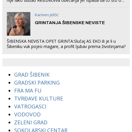
nije lako slušati Restovićeva obećanja jer ispada da to što oni
rade u Šibeniku ne postoji
Karmen Jelčić
GRINTANJA ŠIBENSKE NEVISTE
ŠIBENSKA NEVISTA OPET GRINTA:Slučaj AS EKO ili je li u
Šibeniku vuk pojeo magare, a profit ljubav prema životinjama?
GRAD ŠIBENIK
GRADSKI PARKING
FRA MA FU
TVRĐAVE KULTURE
VATROGASCI
VODOVOD
ZELENI GRAD
SOKOLARSKI CENTAR