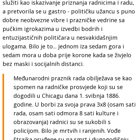
služiti kao iskazivanje priznanja radnicima i radu,
a pretvorila se u gastro - političku užancu s puno
dobre neobvezne vibre i prazničke vedrine sa
pučkim igrokazima u izvedbi bodrih i
entuzijastičnih političara u nesvakidašnjim
ulogama. Bilo je to... jednom iza sedam gora i
sedam mora u doba prije korone kada se živjelo
bez maski i socijalnih distanci.
Međunarodni praznik rada obilježava se kao
spomen na radničke prosvjede koji su se
dogodili u Chicagu dana 1. svibnja 1886.
godine. U borbi za svoja prava 3x8 (osam sati
rada, osam sati odmora 8 sati kulture i
obrazovanja) radnici su se sukobili s
policijom. Bilo je mrtvih i ranjenih. Vođe
štrajka osuđene su na smrt i dugogodišnju