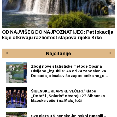
OD NAJVIŠEG DO NAJPOZNATIJEG: Pet lokacija
koje otkrivaju različitost slapova rijeke Krke
Najčitanije
Zbog nove statističke metode Općina
Civljane „izgubila” 46 od 74 zaposlenika.
Do sada je imala više zaposlenika nego
radno sposobnih osoba među svojih 170
stanovnika.
ŠIBENSKE KLAPSKE VEČERI / Klape
„Dota” i „Solaris” otvaraju 27. Šibenske
klapske večeri na Maloj loži
Sve plaže u Šibensko-kninskoj županiji –