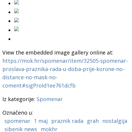
View the embedded image gallery online at:
https://mok.hr/spomenar/item/32505-spomenar-
proslava-praznika-rada-u-doba-prije-korone-no-
distance-no-mask-no-
coment#sigProId1ee761dcfb
Iz kategorije:
Spomenar
Označeno u:
spomenar
1 maj
praznik rada
grah
nostalgija
sibenik news
mokhr