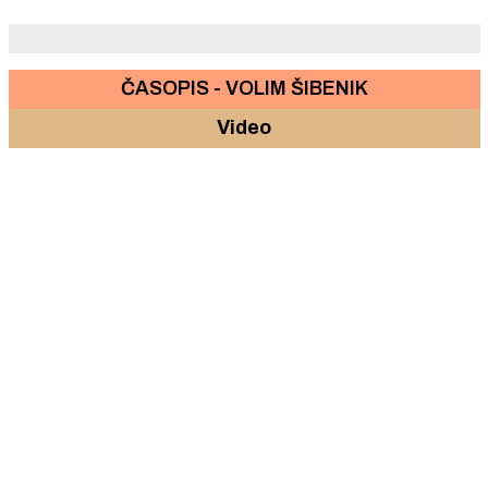
ČASOPIS - VOLIM ŠIBENIK
Video