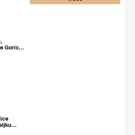
,
e Gorice
-a
a
V-a i
i
nice
eljku
tci za