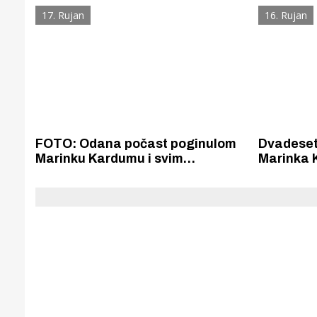
odana počast poginulim
hrvatskim
17. Rujan
16. Rujan
hrvatskim braniteljima
sudjelova
FOTO: Odana počast poginulom
Dvadeset 
Marinku Kardumu i svim
Marinka 
braniteljima Domovinskog rata
herojske
Gornji tok
Otkrijte h
edukativnom kampusu 