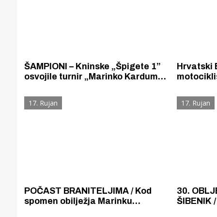
ŠAMPIONI – Kninske „Špigete 1”
Hrvatski 
osvojile turnir „Marinko Kardum”
motocikl
bez primljenog gola. Najbolji
ponosa i 
igrači turnira su Špigeti Filip
mosta do 
17. Rujan
17. Rujan
Džaja i Matej Čajkušić.
obljetnic
POČAST BRANITELJIMA / Kod
30. OBLJ
spomen obilježja Marinku
ŠIBENIK 
Kardumu na Šibenskom mostu
Kardumu 