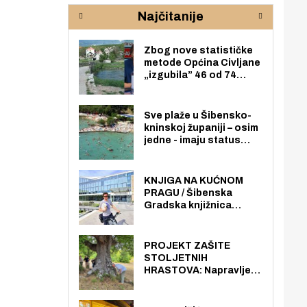
rijeke Krke
sud
Najčitanije
pod
zaj
Zbog nove statističke
metode Općina Civljane
„izgubila” 46 od 74
zaposlenika. Do sada je
imala više zaposlenika
nego radno sposobnih
Sve plaže u Šibensko-
osoba među svojih 170
kninskoj županiji – osim
stanovnika.
jedne - imaju status
javno dostupnog
pomorskog dobra u
općoj upotrebi. Pristup
KNJIGA NA KUĆNOM
je slobodan i besplatan
PRAGU / Šibenska
za sve građane i
Gradska knjižnica
posjetitelje.
„Juraj Šižgorić” uvela
besplatnu dostavu
knjiga na kućnu adresu
PROJEKT ZAŠITE
električnim biciklom.
STOLJETNIH
HRASTOVA: Napravljen
prvi stručni pregled
hrastova na lokaciji