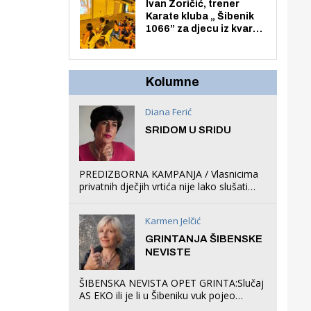
Zmajevac
Ivan Zoričić, trener
Karate kluba „ Šibenik
1066” za djecu iz kvarta
pretvorio svoju garažu
u igraonicu, postavio
ljuljačke i trampolin i
organizirao dječje
Kolumne
ljetno kino.
Diana Ferić
SRIDOM U SRIDU
PREDIZBORNA KAMPANJA / Vlasnicima
privatnih dječjih vrtića nije lako slušati
Restovićeva obećanja jer ispada da to
što oni rade u Šibeniku ne postoji
Karmen Jelčić
GRINTANJA ŠIBENSKE
NEVISTE
ŠIBENSKA NEVISTA OPET GRINTA:Slučaj
AS EKO ili je li u Šibeniku vuk pojeo
magare, a profit ljubav prema