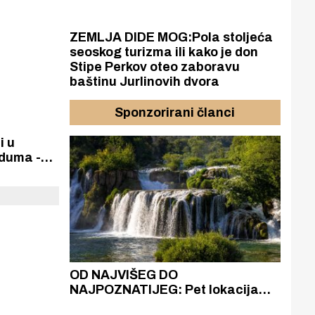
ZEMLJA DIDE MOG:Pola stoljeća
seoskog turizma ili kako je don
Stipe Perkov oteo zaboravu
baštinu Jurlinovih dvora
Sponzorirani članci
i u
rduma -
a
azak
OD NAJVIŠEG DO
ZA
zgrađeno
NAJPOZNATIJEG: Pet lokacija
AKA
ru
koje otkrivaju različitost slapova
isku