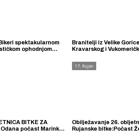
Bikeri spektakularnom
Branitelji iz Velike Gorice
ističkom ophodnjom
Kravarskog i Vukomeričk
slave od Šibenskog
pripadnici 1. brigade HV
Rogoznice obilježili 33.
"Tigrovi", 2. brigade HV-
17. Rujan
u Bitke za Šibenik
"Gromovi" 153. brigade H
postrojbi MUP-a, posjetil
šibenske branitelje
ETNICA BITKE ZA
Obilježavanje 26. obljet
/ Odana počast Marinku
Rujanske bitke:Počast Ž
i drugim poginulim
Kardumu, prvoj žrtvi u bi