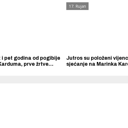
 braniteljima,
Šibenik
17. Rujan
o i ministar Ćorić
i pet godina od pogibije
Jutros su položeni vijenc
Karduma, prve žrtve
sjećanje na Marinka Ka
 obrane Šibenika
junaka Domovinskog rat
 Krke iz prve ruke -
Šibenik spreman za dol
ostel Titius u
električnih autobusa: i
NP Krka u
12 punionica na kolodvo