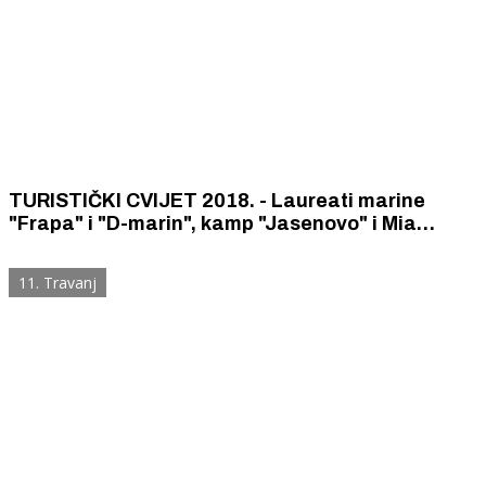
TURISTIČKI CVIJET 2018. - Laureati marine
"Frapa" i "D-marin", kamp "Jasenovo" i Mia
Deković
11. Travanj