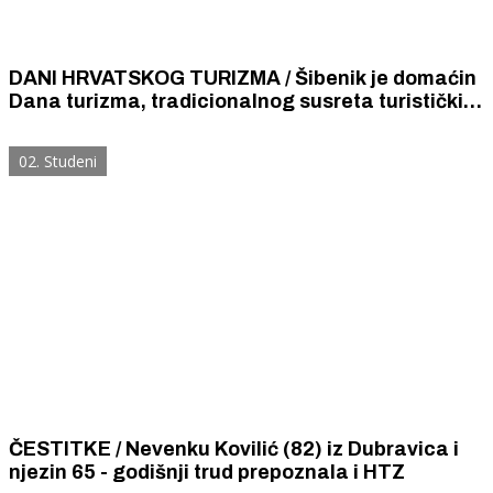
DANI HRVATSKOG TURIZMA / Šibenik je domaćin
Dana turizma, tradicionalnog susreta turističkih
djelatnika i svih dionika u turističkom sustavu
Republike Hrvatske.
02. Studeni
ČESTITKE / Nevenku Kovilić (82) iz Dubravica i
njezin 65 - godišnji trud prepoznala i HTZ