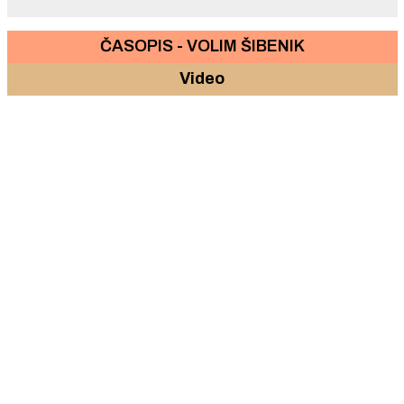
ČASOPIS - VOLIM ŠIBENIK
Video