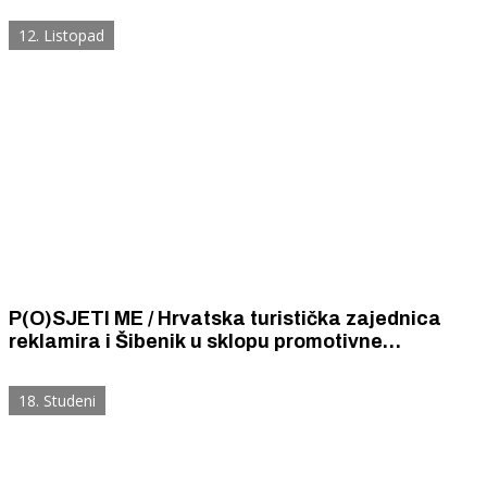
12. Listopad
P(O)SJETI ME / Hrvatska turistička zajednica
reklamira i Šibenik u sklopu promotivne
kampanje “P(o)sjeti me” za domaće tržište
18. Studeni