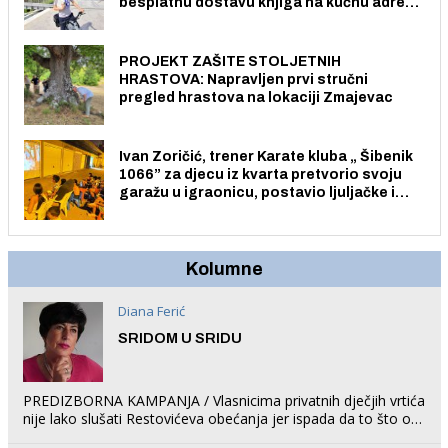
besplatnu dostavu knjiga na kućnu adresu
električnim biciklom.
PROJEKT ZAŠITE STOLJETNIH
HRASTOVA: Napravljen prvi stručni
pregled hrastova na lokaciji Zmajevac
Ivan Zoričić, trener Karate kluba „ Šibenik
1066” za djecu iz kvarta pretvorio svoju
garažu u igraonicu, postavio ljuljačke i
trampolin i organizirao dječje ljetno kino.
Kolumne
Diana Ferić
SRIDOM U SRIDU
PREDIZBORNA KAMPANJA / Vlasnicima privatnih dječjih vrtića
nije lako slušati Restovićeva obećanja jer ispada da to što oni
rade u Šibeniku ne postoji