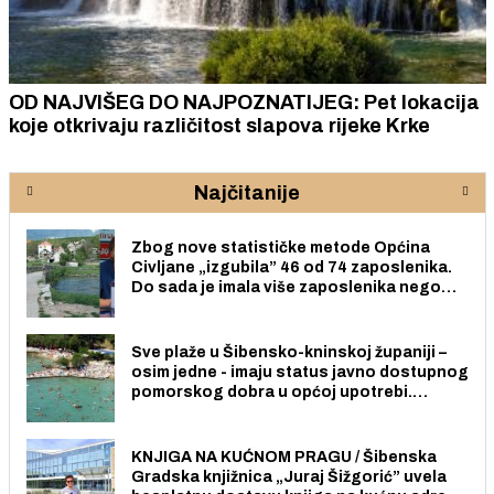
OD NAJVIŠEG DO NAJPOZNATIJEG: Pet lokacija
koje otkrivaju različitost slapova rijeke Krke
Najčitanije
Zbog nove statističke metode Općina
Civljane „izgubila” 46 od 74 zaposlenika.
Do sada je imala više zaposlenika nego
radno sposobnih osoba među svojih 170
stanovnika.
Sve plaže u Šibensko-kninskoj županiji –
osim jedne - imaju status javno dostupnog
pomorskog dobra u općoj upotrebi.
Pristup je slobodan i besplatan za sve
građane i posjetitelje.
KNJIGA NA KUĆNOM PRAGU / Šibenska
Gradska knjižnica „Juraj Šižgorić” uvela