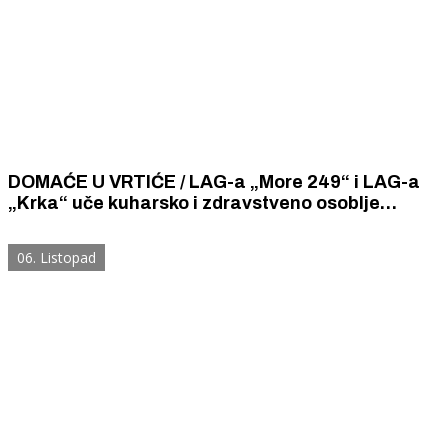
DOMAĆE U VRTIĆE / LAG-a „More 249“ i LAG-a
„Krka“ uče kuharsko i zdravstveno osoblje
dječjih vrtića kako pripremiti zdravu hranu od
lokalnih namirnica.
06. Listopad