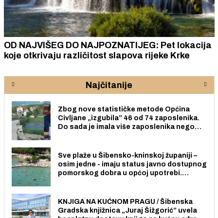
OD NAJVIŠEG DO NAJPOZNATIJEG: Pet lokacija
koje otkrivaju različitost slapova rijeke Krke
Najčitanije
Zbog nove statističke metode Općina
Civljane „izgubila” 46 od 74 zaposlenika.
Do sada je imala više zaposlenika nego
radno sposobnih osoba među svojih 170
stanovnika.
Sve plaže u Šibensko-kninskoj županiji –
osim jedne - imaju status javno dostupnog
pomorskog dobra u općoj upotrebi.
Pristup je slobodan i besplatan za sve
građane i posjetitelje.
KNJIGA NA KUĆNOM PRAGU / Šibenska
Gradska knjižnica „Juraj Šižgorić” uvela