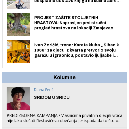
besplatnu dostavu knjiga na kućnu adresu
električnim biciklom.
PROJEKT ZAŠITE STOLJETNIH
HRASTOVA: Napravljen prvi stručni
pregled hrastova na lokaciji Zmajevac
Ivan Zoričić, trener Karate kluba „ Šibenik
1066” za djecu iz kvarta pretvorio svoju
garažu u igraonicu, postavio ljuljačke i
trampolin i organizirao dječje ljetno kino.
Kolumne
Diana Ferić
SRIDOM U SRIDU
PREDIZBORNA KAMPANJA / Vlasnicima privatnih dječjih vrtića
nije lako slušati Restovićeva obećanja jer ispada da to što oni
rade u Šibeniku ne postoji