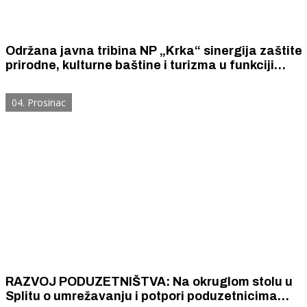
Održana javna tribina NP „Krka“ sinergija zaštite
prirodne, kulturne baštine i turizma u funkciji
razvoja destinacije; razvoj sjevernog dijela
Parka donijet će izravne koristi lokalnoj zajednici
04. Prosinac
RAZVOJ PODUZETNIŠTVA: Na okruglom stolu u
Splitu o umrežavanju i potpori poduzetnicima