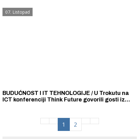
čula su se i šibenska iskustva
07. Listopad
BUDUĆNOST I IT TEHNOLOGIJE / U Trokutu na
ICT konferenciji Think Future govorili gosti iz
Velike Britanije, SAD -a i s Bliskog istoka
1
2