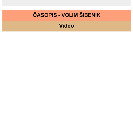
ČASOPIS - VOLIM ŠIBENIK
Video