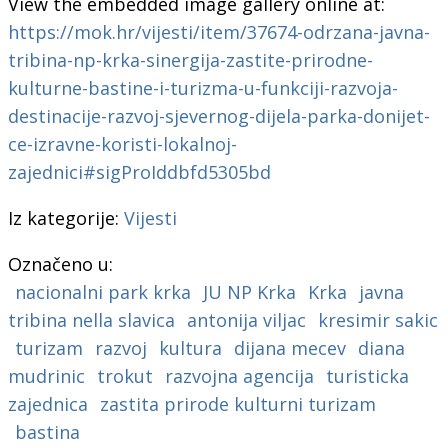
View the embedded image gallery online at:
https://mok.hr/vijesti/item/37674-odrzana-javna-
tribina-np-krka-sinergija-zastite-prirodne-
kulturne-bastine-i-turizma-u-funkciji-razvoja-
destinacije-razvoj-sjevernog-dijela-parka-donijet-
ce-izravne-koristi-lokalnoj-
zajednici#sigProIddbfd5305bd
Iz kategorije:
Vijesti
Označeno u:
nacionalni park krka
JU NP Krka
Krka
javna
tribina nella slavica
antonija viljac
kresimir sakic
turizam
razvoj
kultura
dijana mecev
diana
mudrinic
trokut
razvojna agencija
turisticka
zajednica
zastita prirode kulturni turizam
bastina