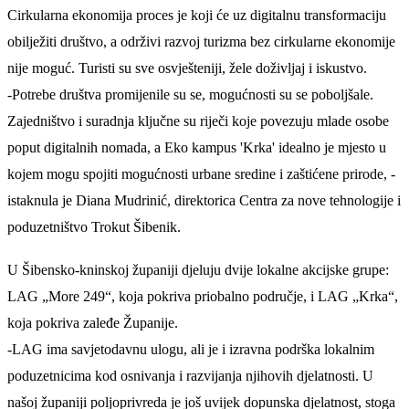
Cirkularna ekonomija proces je koji će uz digitalnu transformaciju
obilježiti društvo, a održivi razvoj turizma bez cirkularne ekonomije
nije moguć. Turisti su sve osvješteniji, žele doživljaj i iskustvo.
-Potrebe društva promijenile su se, mogućnosti su se poboljšale.
Zajedništvo i suradnja ključne su riječi koje povezuju mlade osobe
poput digitalnih nomada, a Eko kampus 'Krka' idealno je mjesto u
kojem mogu spojiti mogućnosti urbane sredine i zaštićene prirode, -
istaknula je Diana Mudrinić, direktorica Centra za nove tehnologije i
poduzetništvo Trokut Šibenik.
U Šibensko-kninskoj županiji djeluju dvije lokalne akcijske grupe:
LAG „More 249“, koja pokriva priobalno područje, i LAG „Krka“,
koja pokriva zaleđe Županije.
-LAG ima savjetodavnu ulogu, ali je i izravna podrška lokalnim
poduzetnicima kod osnivanja i razvijanja njihovih djelatnosti. U
našoj županiji poljoprivreda je još uvijek dopunska djelatnost, stoga