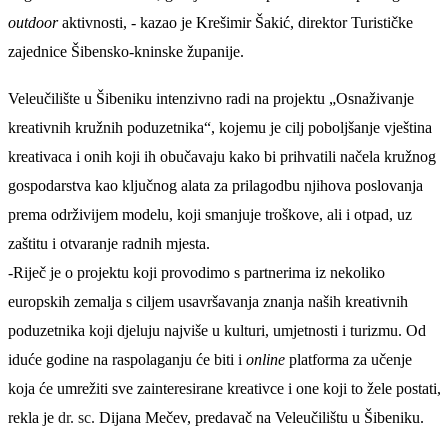
outdoor
aktivnosti, - kazao je Krešimir Šakić, direktor Turističke
zajednice Šibensko-kninske županije.
Veleučilište u Šibeniku intenzivno radi na projektu „Osnaživanje
kreativnih kružnih poduzetnika“, kojemu je cilj poboljšanje vještina
kreativaca i onih koji ih obučavaju kako bi prihvatili načela kružnog
gospodarstva kao ključnog alata za prilagodbu njihova poslovanja
prema održivijem modelu, koji smanjuje troškove, ali i otpad, uz
zaštitu i otvaranje radnih mjesta.
-Riječ je o projektu koji provodimo s partnerima iz nekoliko
europskih zemalja s ciljem usavršavanja znanja naših kreativnih
poduzetnika koji djeluju najviše u kulturi, umjetnosti i turizmu. Od
iduće godine na raspolaganju će biti i
online
platforma za učenje
koja će umrežiti sve zainteresirane kreativce i one koji to žele postati,
rekla je
dr. sc.
Dijana Mečev, predavač na Veleučilištu u Šibeniku.