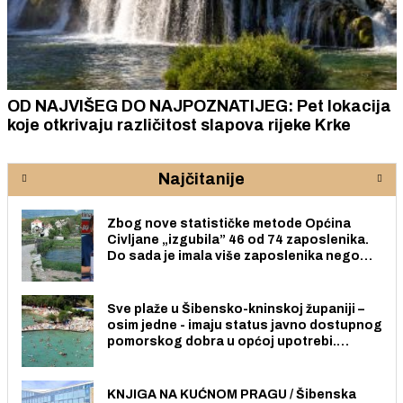
OD NAJVIŠEG DO NAJPOZNATIJEG: Pet lokacija
koje otkrivaju različitost slapova rijeke Krke
Najčitanije
Zbog nove statističke metode Općina
Civljane „izgubila” 46 od 74 zaposlenika.
Do sada je imala više zaposlenika nego
radno sposobnih osoba među svojih 170
stanovnika.
Sve plaže u Šibensko-kninskoj županiji –
osim jedne - imaju status javno dostupnog
pomorskog dobra u općoj upotrebi.
Pristup je slobodan i besplatan za sve
građane i posjetitelje.
KNJIGA NA KUĆNOM PRAGU / Šibenska