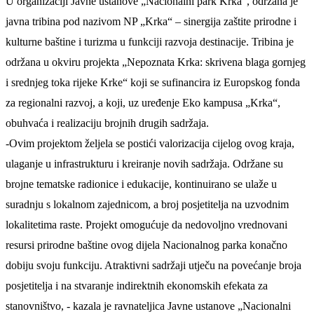
U organizaciji Javne ustanove „Nacionalni park Krka“, održana je
javna tribina pod nazivom NP „Krka“ – sinergija zaštite prirodne i
kulturne baštine i turizma u funkciji razvoja destinacije. Tribina je
održana u okviru projekta „Nepoznata Krka: skrivena blaga gornjeg
i srednjeg toka rijeke Krke“ koji se sufinancira iz Europskog fonda
za regionalni razvoj, a koji, uz uređenje Eko kampusa „Krka“,
obuhvaća i realizaciju brojnih drugih sadržaja.
-Ovim projektom željela se postići valorizacija cijelog ovog kraja,
ulaganje u infrastrukturu i kreiranje novih sadržaja. Održane su
brojne tematske radionice i edukacije, kontinuirano se ulaže u
suradnju s lokalnom zajednicom, a broj posjetitelja na uzvodnim
lokalitetima raste. Projekt omogućuje da nedovoljno vrednovani
resursi prirodne baštine ovog dijela Nacionalnog parka konačno
dobiju svoju funkciju. Atraktivni sadržaji utječu na povećanje broja
posjetitelja i na stvaranje indirektnih ekonomskih efekata za
stanovništvo, - kazala je ravnateljica Javne ustanove „Nacionalni