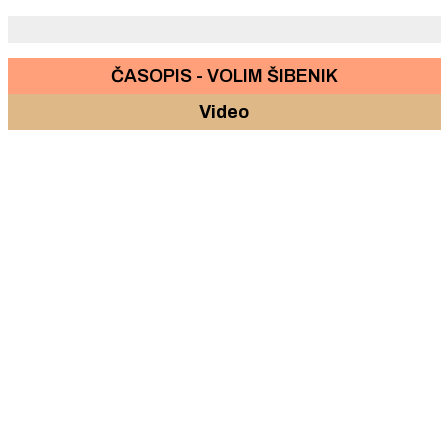
ČASOPIS - VOLIM ŠIBENIK
Video