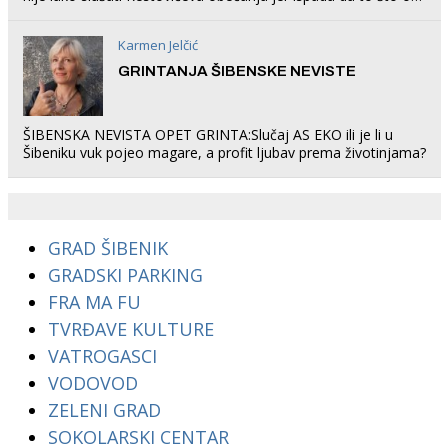
rade u Šibeniku ne postoji
Karmen Jelčić
GRINTANJA ŠIBENSKE NEVISTE
ŠIBENSKA NEVISTA OPET GRINTA:Slučaj AS EKO ili je li u
Šibeniku vuk pojeo magare, a profit ljubav prema životinjama?
GRAD ŠIBENIK
GRADSKI PARKING
FRA MA FU
TVRĐAVE KULTURE
VATROGASCI
VODOVOD
ZELENI GRAD
SOKOLARSKI CENTAR