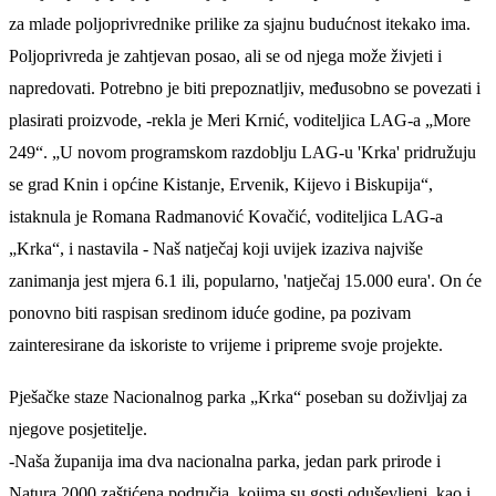
za mlade poljoprivrednike prilike za sjajnu budućnost itekako ima.
Poljoprivreda je zahtjevan posao, ali se od njega može živjeti i
napredovati. Potrebno je biti prepoznatljiv, međusobno se povezati i
plasirati proizvode, -rekla je Meri Krnić, voditeljica LAG-a „More
249“. „U novom programskom razdoblju LAG-u 'Krka' pridružuju
se grad Knin i općine Kistanje, Ervenik, Kijevo i Biskupija“,
istaknula je Romana Radmanović Kovačić, voditeljica LAG-a
„Krka“, i nastavila - Naš natječaj koji uvijek izaziva najviše
zanimanja jest mjera 6.1 ili, popularno, 'natječaj 15.000 eura'. On će
ponovno biti raspisan sredinom iduće godine, pa pozivam
zainteresirane da iskoriste to vrijeme i pripreme svoje projekte.
Pješačke staze Nacionalnog parka „Krka“ poseban su doživljaj za
njegove posjetitelje.
-Naša županija ima dva nacionalna parka, jedan park prirode i
Natura 2000 zaštićena područja, kojima su gosti oduševljeni, kao i