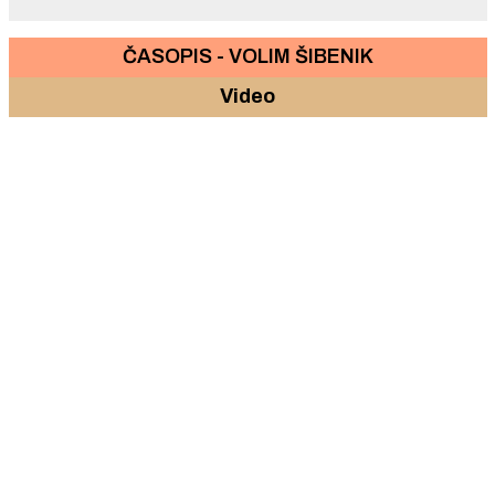
ČASOPIS - VOLIM ŠIBENIK
Video