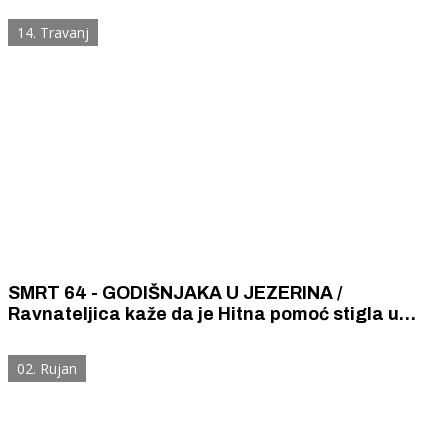
da obmanjuje javnost
14. Travanj
SMRT 64 - GODIŠNJAKA U JEZERINA /
Ravnateljica kaže da je Hitna pomoć stigla u
samo osma minuta, Klarin joj poručuje da po tko
zna koji put laže
02. Rujan