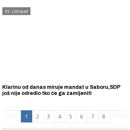
05. Listopad
Klarinu od danas miruje mandat u Saboru,SDP
još nije odredio tko će ga zamijeniti
1
2
3
4
5
6
7
8