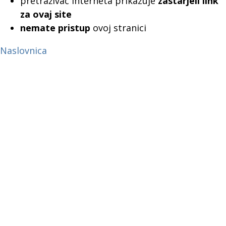
pretraživač interneta prikazuje
zastarjeli link
za ovaj site
nemate pristup
ovoj stranici
Naslovnica