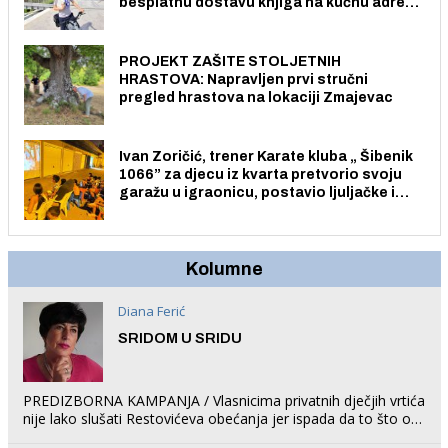
besplatnu dostavu knjiga na kućnu adresu
električnim biciklom.
PROJEKT ZAŠITE STOLJETNIH
HRASTOVA: Napravljen prvi stručni
pregled hrastova na lokaciji Zmajevac
Ivan Zoričić, trener Karate kluba „ Šibenik
1066” za djecu iz kvarta pretvorio svoju
garažu u igraonicu, postavio ljuljačke i
trampolin i organizirao dječje ljetno kino.
Kolumne
Diana Ferić
SRIDOM U SRIDU
PREDIZBORNA KAMPANJA / Vlasnicima privatnih dječjih vrtića
nije lako slušati Restovićeva obećanja jer ispada da to što oni
rade u Šibeniku ne postoji