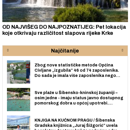
OD NAJVIŠEG DO NAJPOZNATIJEG: Pet lokacija
koje otkrivaju različitost slapova rijeke Krke
Najčitanije
Zbog nove statističke metode Općina
Civljane „izgubila” 46 od 74 zaposlenika.
Do sada je imala više zaposlenika nego
radno sposobnih osoba među svojih 170
stanovnika.
Sve plaže u Šibensko-kninskoj županiji –
osim jedne - imaju status javno dostupnog
pomorskog dobra u općoj upotrebi.
Pristup je slobodan i besplatan za sve
građane i posjetitelje.
KNJIGA NA KUĆNOM PRAGU / Šibenska
Gradska knjižnica „Juraj Šižgorić” uvela