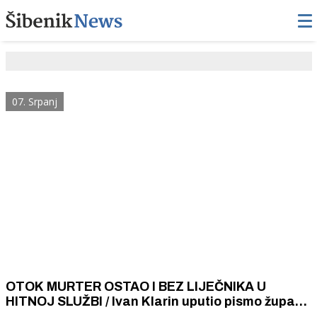
07. Srpanj
OTOK MURTER OSTAO I BEZ LIJEČNIKA U
HITNOJ SLUŽBI / Ivan Klarin uputio pismo županu
Pauku u kojem ga optužuje da ga ne doživljava i