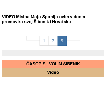
VIDEO Misica Maja Spahija ovim videom
promovira svoj Šibenik i Hrvatsku
1
2
3
ČASOPIS - VOLIM ŠIBENIK
Video