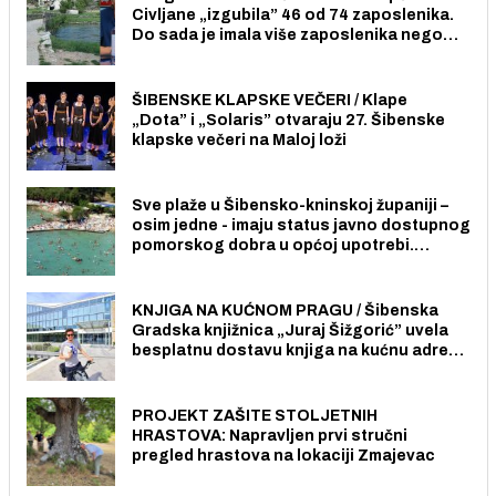
Civljane „izgubila” 46 od 74 zaposlenika.
Do sada je imala više zaposlenika nego
radno sposobnih osoba među svojih 170
stanovnika.
ŠIBENSKE KLAPSKE VEČERI / Klape
„Dota” i „Solaris” otvaraju 27. Šibenske
klapske večeri na Maloj loži
Sve plaže u Šibensko-kninskoj županiji –
osim jedne - imaju status javno dostupnog
pomorskog dobra u općoj upotrebi.
Pristup je slobodan i besplatan za sve
građane i posjetitelje.
KNJIGA NA KUĆNOM PRAGU / Šibenska
Gradska knjižnica „Juraj Šižgorić” uvela
besplatnu dostavu knjiga na kućnu adresu
električnim biciklom.
PROJEKT ZAŠITE STOLJETNIH
HRASTOVA: Napravljen prvi stručni
pregled hrastova na lokaciji Zmajevac