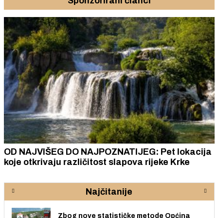
Sponzorirani članci
OD NAJVIŠEG DO NAJPOZNATIJEG: Pet lokacija
koje otkrivaju različitost slapova rijeke Krke
Najčitanije
Zbog nove statističke metode Općina