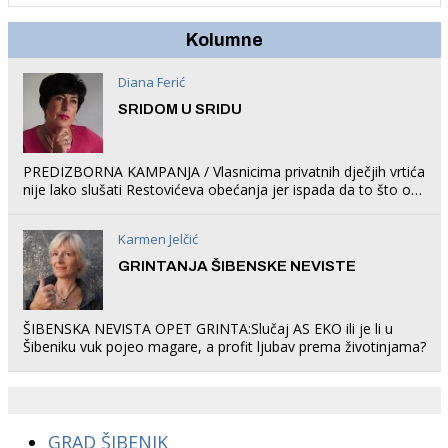
Kolumne
Diana Ferić
SRIDOM U SRIDU
PREDIZBORNA KAMPANJA / Vlasnicima privatnih dječjih vrtića
nije lako slušati Restovićeva obećanja jer ispada da to što oni
rade u Šibeniku ne postoji
Karmen Jelčić
GRINTANJA ŠIBENSKE NEVISTE
ŠIBENSKA NEVISTA OPET GRINTA:Slučaj AS EKO ili je li u
Šibeniku vuk pojeo magare, a profit ljubav prema životinjama?
GRAD ŠIBENIK