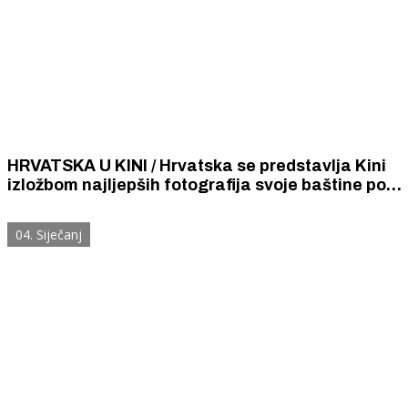
HRVATSKA U KINI / Hrvatska se predstavlja Kini
izložbom najljepših fotografija svoje baštine pod
zaštitom UNESCO-a među kojima je i fotografija
Šibenika
04. Siječanj