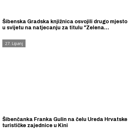
Šibenska Gradska knjižnica osvojili drugo mjesto
u svijetu na natjecanju za titulu "Zelena
knjižnica" Međunarodnog saveza knjižničarskih
društava
27. Lipanj
Šibenčanka Franka Gulin na čelu Ureda Hrvatske
turističke zajednice u Kini