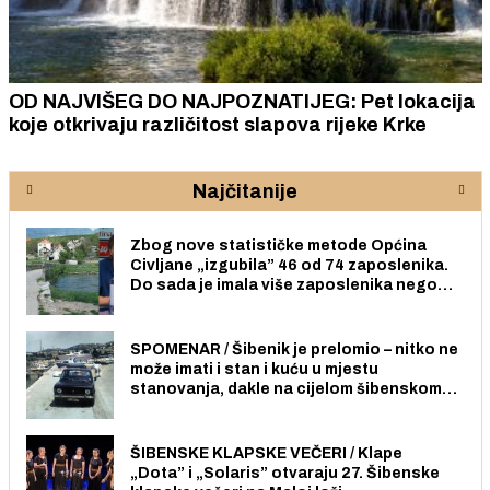
OD NAJVIŠEG DO NAJPOZNATIJEG: Pet lokacija
koje otkrivaju različitost slapova rijeke Krke
Najčitanije
Zbog nove statističke metode Općina
Civljane „izgubila” 46 od 74 zaposlenika.
Do sada je imala više zaposlenika nego
radno sposobnih osoba među svojih 170
stanovnika.
SPOMENAR / Šibenik je prelomio – nitko ne
može imati i stan i kuću u mjestu
stanovanja, dakle na cijelom šibenskom
području pa ni na Jadriji.
ŠIBENSKE KLAPSKE VEČERI / Klape
„Dota” i „Solaris” otvaraju 27. Šibenske