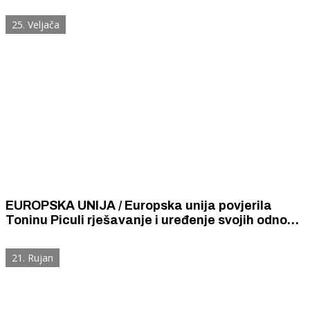
Jadranskog mora zatresla se i Austrija.
25. Veljača
EUROPSKA UNIJA / Europska unija povjerila
Toninu Piculi rješavanje i uređenje svojih odnosa
sa Sjedinjenim Američkim Državama.
21. Rujan