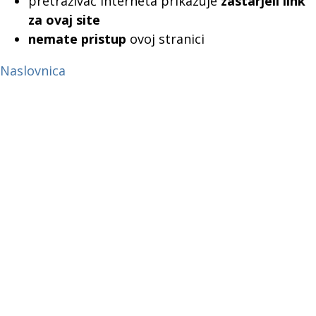
pretraživač interneta prikazuje
zastarjeli link
za ovaj site
nemate pristup
ovoj stranici
Naslovnica