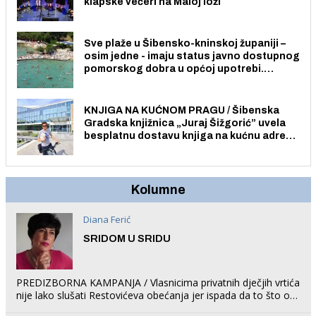
klapske večeri na Maloj loži
Sve plaže u Šibensko-kninskoj županiji –
osim jedne - imaju status javno dostupnog
pomorskog dobra u općoj upotrebi.
Pristup je slobodan i besplatan za sve
građane i posjetitelje.
KNJIGA NA KUĆNOM PRAGU / Šibenska
Gradska knjižnica „Juraj Šižgorić” uvela
besplatnu dostavu knjiga na kućnu adresu
električnim biciklom.
Kolumne
Diana Ferić
SRIDOM U SRIDU
PREDIZBORNA KAMPANJA / Vlasnicima privatnih dječjih vrtića
nije lako slušati Restovićeva obećanja jer ispada da to što oni
rade u Šibeniku ne postoji