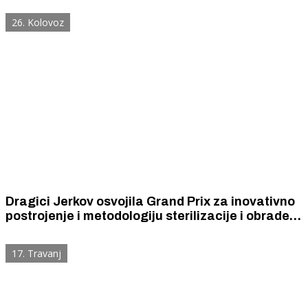
osvojili Zvonko Jelačić i Marko.
26. Kolovoz
Dragici Jerkov osvojila Grand Prix za inovativno
postrojenje i metodologiju sterilizacije i obrade
vune na Međunarodnoj izložbi inovacija u Kini
17. Travanj