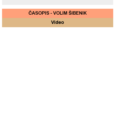
ČASOPIS - VOLIM ŠIBENIK
Video