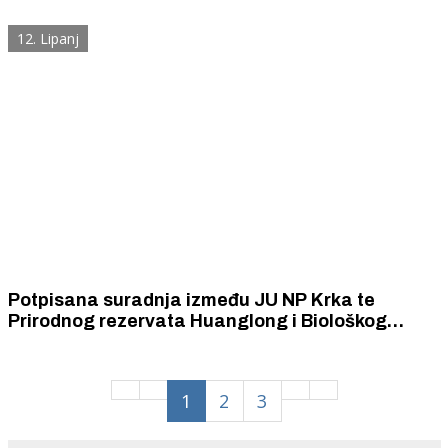
12. Lipanj
Potpisana suradnja između JU NP Krka te
Prirodnog rezervata Huanglong i Biološkog
instituta iz Kine
1
2
3