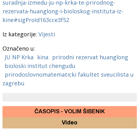
suradnja-izmedu-ju-np-krka-te-prirodnog-
rezervata-huanglong-i-bioloskog-instituta-iz-
kine#sigProId163cce3f52
Iz kategorije:
Vijesti
Označeno u:
JU NP Krka
kina
prirodni rezervat huanglong
bioloski institut chengudu
prirodoslovnomatematicki fakultet sveucilista u
zagrebu
ČASOPIS - VOLIM ŠIBENIK
Video