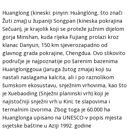
Huanglong (kineski: pinyin: Huánglóng, što znači
Žuti zmaj) u županiji Songpan (kineska pokrajina
Sečuan), je krajolik koji se proteže južnim dijelom
gorja Minshan, kuda rijeka Fujiang prolazi kroz
klanac Danyun, 150 km sjeverozapadno od
glavnog grada pokrajine, Chengdua. Ovo slikovito
područje je najpoznatije po šarenim bazenima
Huanglonggoua (Jaruga žutog zmaja) koji su
nastali naslagama kalcita, ali i po raznolikom
šumskom ekosustavu, snježnim vrhovima, kao što
je Xuebaoding (Snježni planinski vrh) koji je
najistočniji snježni vrh u Kini; te slapovima i
termalnim izvorima. Zbog toga je 60.000 ha
Huanglonga upisano na UNESCO-v popis mjesta
svjetske baštine u Aziji 1992. godine