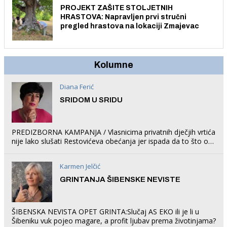
PROJEKT ZAŠITE STOLJETNIH
HRASTOVA: Napravljen prvi stručni
pregled hrastova na lokaciji Zmajevac
Kolumne
Diana Ferić
SRIDOM U SRIDU
PREDIZBORNA KAMPANJA / Vlasnicima privatnih dječjih vrtića
nije lako slušati Restovićeva obećanja jer ispada da to što oni
rade u Šibeniku ne postoji
Karmen Jelčić
GRINTANJA ŠIBENSKE NEVISTE
ŠIBENSKA NEVISTA OPET GRINTA:Slučaj AS EKO ili je li u
Šibeniku vuk pojeo magare, a profit ljubav prema životinjama?