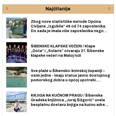
Najčitanije
Zbog nove statističke metode Općina
Civljane „izgubila” 46 od 74 zaposlenika.
Do sada je imala više zaposlenika nego
radno sposobnih osoba među svojih 170
stanovnika.
ŠIBENSKE KLAPSKE VEČERI / Klape
„Dota” i „Solaris” otvaraju 27. Šibenske
klapske večeri na Maloj loži
Sve plaže u Šibensko-kninskoj županiji –
osim jedne - imaju status javno dostupnog
pomorskog dobra u općoj upotrebi.
Pristup je slobodan i besplatan za sve
građane i posjetitelje.
KNJIGA NA KUĆNOM PRAGU / Šibenska
Gradska knjižnica „Juraj Šižgorić” uvela
besplatnu dostavu knjiga na kućnu adresu
električnim biciklom.