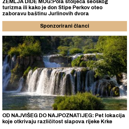
ZEMLJA DIDE MOG:Pola stoljeća seoskog
turizma ili kako je don Stipe Perkov oteo
zaboravu baštinu Jurlinovih dvora
Sponzorirani članci
OD NAJVIŠEG DO NAJPOZNATIJEG: Pet lokacija
koje otkrivaju različitost slapova rijeke Krke