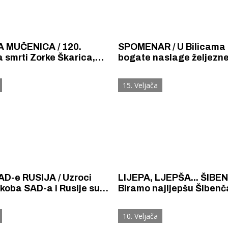
 MUČENICA / 120.
SPOMENAR / U Bilicama 
a smrti Zorke Škarica,
bogate naslage željezne
 mučenice na trajnom
Gradi se rudnik i pogon 
tosti
proizvodnju željeznog su
15. Veljača
D-e RUSIJA / Uzroci
LIJEPA, LJEPŠA... ŠIBE
koba SAD-a i Rusije su
Biramo najljepšu Šiben
ljubav i špijunaža.
 Krke iz prve ruke -
stoljeća: Bosiljka Jara
Šibenik spreman za dol
ijeta pita se je li rat
ostel Titius u
električnih autobusa: i
10. Veljača
an?
NP Krka u
12 punionica na kolodvo