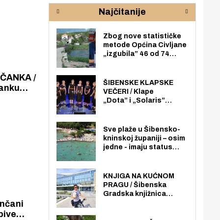
rijeke Krke
sud
Najčitanije
pod
zaj
Zbog nove statističke
metode Općina Civljane
„izgubila” 46 od 74
zaposlenika. Do sada je
imala više zaposlenika
NČANKA /
nego radno sposobnih
ŠIBENSKE KLAPSKE
čanku
osoba među svojih 170
VEČERI / Klape
zzi
stanovnika.
„Dota” i „Solaris”
otvaraju 27. Šibenske
klapske večeri na Maloj
loži
Sve plaže u Šibensko-
kninskoj županiji – osim
jedne - imaju status
javno dostupnog
pomorskog dobra u
općoj upotrebi. Pristup
KNJIGA NA KUĆNOM
je slobodan i besplatan
PRAGU / Šibenska
za sve građane i
Gradska knjižnica
posjetitelje.
„Juraj Šižgorić” uvela
besplatnu dostavu
pive