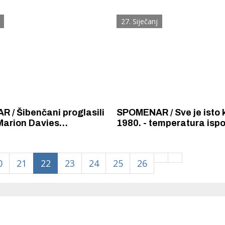
 Šibenčanka" kreće izbor
ispred dućana i marend
 Šibenčanke stoljeća
zaštiti kod UNESCO-a k
27. Siječanj
šibenska baština
roglasili
SPOMENAR / Sve je isto k
Marion Davies
1980. - temperatura ispo
m ženom svijeta i
zamrznuta fontana, a da
 ideala ljepote
sunčan
0
21
22
23
24
25
26