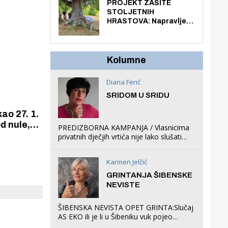
knjiga na kućnu adresu
PROJEKT ZAŠITE
avanje
električnim biciklom.
STOLJETNIH
ao
HRASTOVA: Napravljen
prvi stručni pregled
hrastova na lokaciji
Zmajevac
Kolumne
Diana Ferić
SRIDOM U SRIDU
ao 27. 1.
d nule,
PREDIZBORNA KAMPANJA / Vlasnicima
n vedar i
privatnih dječjih vrtića nije lako slušati
Restovićeva obećanja jer ispada da to
što oni rade u Šibeniku ne postoji
Karmen Jelčić
GRINTANJA ŠIBENSKE
NEVISTE
ŠIBENSKA NEVISTA OPET GRINTA:Slučaj
AS EKO ili je li u Šibeniku vuk pojeo
magare, a profit ljubav prema