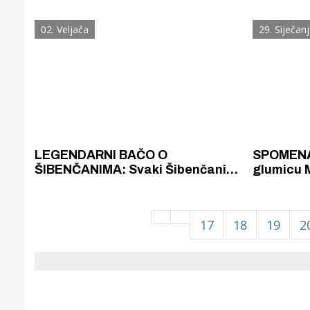
stoljeća. Prva kandidatkinja:
ljepša...
Katica Pilić
najljepše
02. Veljača
29. Siječanj
LEGENDARNI BAČO O
SPOMENAR / Šibenčani p
ŠIBENČANIMA: Svaki Šibenčanin
glumicu 
veći je od kampanela sv. Duje, a
najljepšo
ego mu je još i veći
oličenjem
17
18
19
2