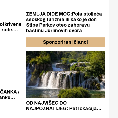
ZEMLJA DIDE MOG:Pola stoljeća
seoskog turizma ili kako je don
otkrivene
Stipe Perkov oteo zaboravu
 rude.
baštinu Jurlinovih dvora
za
lfata.
Sponzorirani članci
NČANKA /
čanku
maz
azak
OD NAJVIŠEG DO
ZA
zgrađeno
NAJPOZNATIJEG: Pet lokacija
AKA
ru
koje otkrivaju različitost slapova
isku