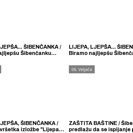
a
LJEPŠA... ŠIBENČANKA /
LIJEPA, LJEPŠA... ŠIBE
ajljepšu Šibenčanku
Biramo najljepšu Šiben
: Grozdana Simsig
stoljeća: Piroška Mattia
06. Veljača
LJEPŠA, ŠIBENČANKA /
ZAŠTITA BAŠTINE / Šibenčani
ršetka izložbe "Lijepa,
predlažu da se ispijanje 