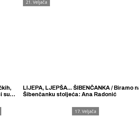
21. Veljača
kih,
LIJEPA, LJEPŠA... ŠIBENČANKA / Biramo n
i su
Šibenčanku stoljeća: Ana Radonić
ila
17. Veljača