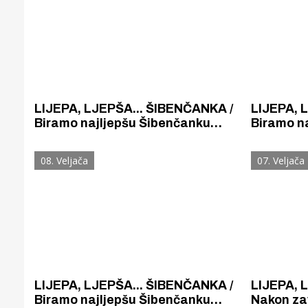
Puljanim
LIJEPA, LJEPŠA... ŠIBENČANKA /
LIJEPA, 
Biramo najljepšu Šibenčanku
Biramo n
stoljeća: Marija Panjkota
stoljeća
08. Veljača
07. Veljača
LIJEPA, LJEPŠA... ŠIBENČANKA /
LIJEPA, 
Biramo najljepšu Šibenčanku
Nakon zav