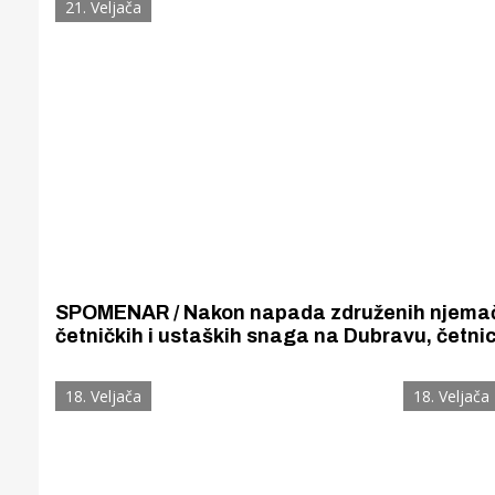
21. Veljača
SPOMENAR / Nakon napada združenih njemač
četničkih i ustaških snaga na Dubravu, četnic
20. i 21. 2. 1944. ubili 24 žitelja Dubrave i Dan
Birnja
18. Veljača
18. Veljača