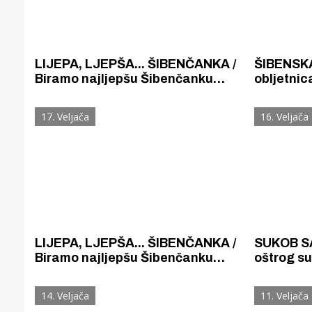
LIJEPA, LJEPŠA... ŠIBENČANKA /
ŠIBENSKA
Biramo najljepšu Šibenčanku
obljetnic
stoljeća: Maja Divjaković
šibenske
glasu sve
17. Veljača
16. Veljača
LIJEPA, LJEPŠA... ŠIBENČANKA /
SUKOB SA
Biramo najljepšu Šibenčanku
oštrog su
stoljeća: Bosiljka Bego
slobodna 
Gornji tok
Ostatak sv
Otkrijte h
14. Veljača
11. Veljača
neizbjež
edukativnom kampusu 