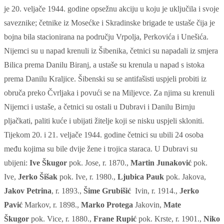
je 20. veljače 1944. godine opsežnu akciju u koju je
uključila i svoje
saveznike; četnike iz Mosećke i Skradinske brigade te ustaše čija je
bojna bila stacionirana na području Vrpolja, Perkovića i Unešića.
Nijemci su u napad krenuli iz Šibenika, četnici su napadali iz smjera
Bilica prema Danilu Biranj, a ustaše su krenula u napad s istoka
prema Danilu Kraljice. Šibenski su se antifašisti uspjeli probiti iz
obruča preko Čvrljaka i povući se na Miljevce. Za njima su krenuli
N
i
jemci i ustaše, a četnici su ostali u Dubravi i Danilu Birnju
pljačkati, paliti kuće i ubijati žitelje koji se nisku uspjeli skloniti.
Tijekom 20. i 21. veljače 1944. godine četnici su ubili
24
osob
a
među kojima su bile dvije žene i trojica staraca
.
U Dubravi su
ubijeni:
Ive
Škugor
pok. Jose, r. 1870.
,
Martin
Junaković
pok.
Ive,
Jerko Šišak
pok. Ive, r. 1980.
,
Ljubica
Pauk
pok. Jakova
,
Jakov
Petrina
, r. 1893.
,
Šim
e
Grubišić
Ivin, r. 1914.
,
Jerko
Pavić
Markov, r. 1898.
,
Marko
Protega
Jakovin,
Mate
Škugor
pok. Vice, r. 1880.
,
Frane
Rupić
pok. Krste, r. 1901.
,
Niko