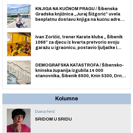
građane i posjetitelje.
KNJIGA NA KUĆNOM PRAGU / Šibenska
Gradska knjižnica „Juraj Šižgorić” uvela
besplatnu dostavu knjiga na kućnu adresu
električnim biciklom.
Ivan Zoričić, trener Karate kluba „ Šibenik
1066” za djecu iz kvarta pretvorio svoju
garažu u igraonicu, postavio ljuljačke i
trampolin i organizirao dječje ljetno kino.
DEMOGRAFSKA KATASTROFA / Šibensko-
kninska županija izgubila 14 000
stanovnika, Šibenik 6500, Knin 5300, Drniš
1758, Skradin 625, Vodice 275...
Kolumne
Diana Ferić
SRIDOM U SRIDU