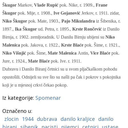
Škugor
Markov,
Vlade Rupić
pok. Nike, r. 1909.
,
Frane
Škugor
pok. Mije, r. 1908.
,
Ive
Gojanović
Jerkov, r. 1911. zidar,
Niko Škugor
pok. Mate, 1903.
,
Pajo
Mikulandra
iz Šibenika, r.
1897.
,
Ika
Škugor
ud. Petra, r. 1895.
,
Krste
Rončević
iz Danilo
Birnja, r. 1902. zemljoradnik. U
Danilu
Birnju
ubijeni su
Niko
Malenica
pok. Jakova, r. 1922.
,
Krste
Blaće
pok. Šime, r. 1921.
,
Niko
Višnjić
pok. Šime
,
Mate
Malenica
Antin
,
Vice
Blaće
pok.
Jure, r. 1924.
,
Mate
Blaće
pok. Ive. r. 1911.
Dubravu i Danilo Biranj četnici su u svom pljačkaškom pohodu
opustošili. Odnijeli su sve što su našli pa čak i pokrov s pokojnika
koji je u mjesnoj crkvi čekao pokop.
Iz kategorije:
Spomenar
Označeno u:
zlocin
1944
dubrava
danilo kraljice
danilo
biranj
sibenik
nacisti
nijemci
cetnici
ustase