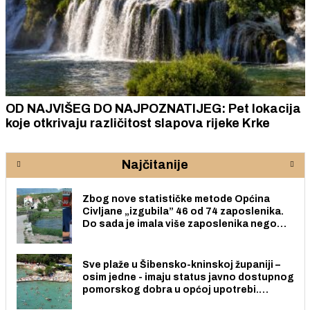
OD NAJVIŠEG DO NAJPOZNATIJEG: Pet lokacija
koje otkrivaju različitost slapova rijeke Krke
Najčitanije
Zbog nove statističke metode Općina
Civljane „izgubila” 46 od 74 zaposlenika.
Do sada je imala više zaposlenika nego
radno sposobnih osoba među svojih 170
stanovnika.
Sve plaže u Šibensko-kninskoj županiji –
osim jedne - imaju status javno dostupnog
pomorskog dobra u općoj upotrebi.
Pristup je slobodan i besplatan za sve