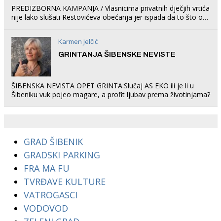
PREDIZBORNA KAMPANJA / Vlasnicima privatnih dječjih vrtića
nije lako slušati Restovićeva obećanja jer ispada da to što oni
rade u Šibeniku ne postoji
Karmen Jelčić
GRINTANJA ŠIBENSKE NEVISTE
ŠIBENSKA NEVISTA OPET GRINTA:Slučaj AS EKO ili je li u
Šibeniku vuk pojeo magare, a profit ljubav prema životinjama?
GRAD ŠIBENIK
GRADSKI PARKING
FRA MA FU
TVRĐAVE KULTURE
VATROGASCI
VODOVOD