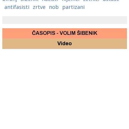
antifasisti
zrtve
nob
partizani
ČASOPIS - VOLIM ŠIBENIK
Video