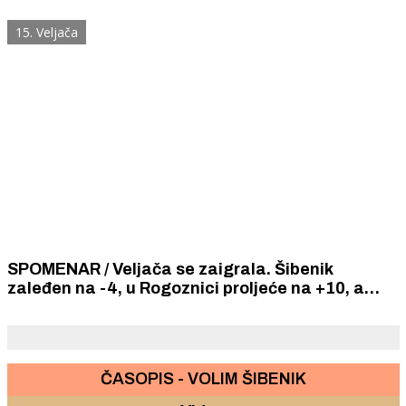
tijela u rakiji, grgljanjem rakije, masažom rakijom
i oblogama od rakije.
15. Veljača
SPOMENAR / Veljača se zaigrala. Šibenik
zaleđen na -4, u Rogoznici proljeće na +10, a
Dubrava zametena dubokim snijegom.
ČASOPIS - VOLIM ŠIBENIK