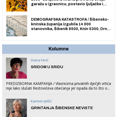
garažu u igraonicu, postavio ljuljačke i
trampolin i organizirao dječje ljetno kino.
DEMOGRAFSKA KATASTROFA / Šibensko-
kninska županija izgubila 14 000
stanovnika, Šibenik 6500, Knin 5300, Drniš
1758, Skradin 625, Vodice 275...
Kolumne
Diana Ferić
SRIDOM U SRIDU
PREDIZBORNA KAMPANJA / Vlasnicima privatnih dječjih vrtića
nije lako slušati Restovićeva obećanja jer ispada da to što oni
rade u Šibeniku ne postoji
Karmen Jelčić
GRINTANJA ŠIBENSKE NEVISTE