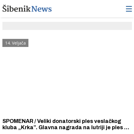
14. Veljača
SPOMENAR / Veliki donatorski ples veslačkog
kluba „Krka”. Glavna nagrada na lutriji je ples s
miss orkestra šibenske Narodne glazbe