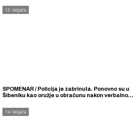
gospođicom Dulibić.
15. Veljača
SPOMENAR / Policija je zabrinuta. Ponovno su u
Šibeniku kao oružje u obračunu nakon verbalnog
sukoba upotrijebljeni opasno ubojiti suhi
bakalari.
14. Veljača