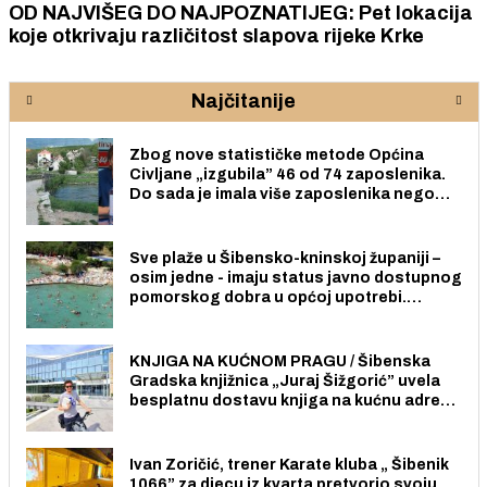
OD NAJVIŠEG DO NAJPOZNATIJEG: Pet lokacija
koje otkrivaju različitost slapova rijeke Krke
Najčitanije
Zbog nove statističke metode Općina
Civljane „izgubila” 46 od 74 zaposlenika.
Do sada je imala više zaposlenika nego
radno sposobnih osoba među svojih 170
stanovnika.
Sve plaže u Šibensko-kninskoj županiji –
osim jedne - imaju status javno dostupnog
pomorskog dobra u općoj upotrebi.
Pristup je slobodan i besplatan za sve
građane i posjetitelje.
KNJIGA NA KUĆNOM PRAGU / Šibenska
Gradska knjižnica „Juraj Šižgorić” uvela
besplatnu dostavu knjiga na kućnu adresu
električnim biciklom.
Ivan Zoričić, trener Karate kluba „ Šibenik
1066” za djecu iz kvarta pretvorio svoju