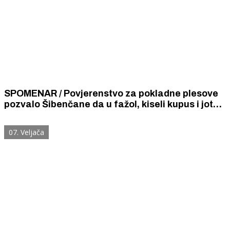
SPOMENAR / Povjerenstvo za pokladne plesove
pozvalo Šibenčane da u fažol, kiseli kupus i jotu
stavljaju kim kako skriveni pod maskama ne bi
nepriličnim vjetrovima otkrivali svoj identitet
07. Veljača