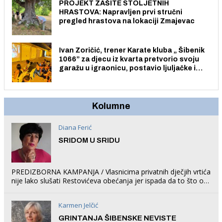
PROJEKT ZAŠITE STOLJETNIH
HRASTOVA: Napravljen prvi stručni
pregled hrastova na lokaciji Zmajevac
Ivan Zoričić, trener Karate kluba „ Šibenik
1066” za djecu iz kvarta pretvorio svoju
garažu u igraonicu, postavio ljuljačke i
trampolin i organizirao dječje ljetno kino.
Kolumne
Diana Ferić
SRIDOM U SRIDU
PREDIZBORNA KAMPANJA / Vlasnicima privatnih dječjih vrtića
nije lako slušati Restovićeva obećanja jer ispada da to što oni
rade u Šibeniku ne postoji
Karmen Jelčić
GRINTANJA ŠIBENSKE NEVISTE