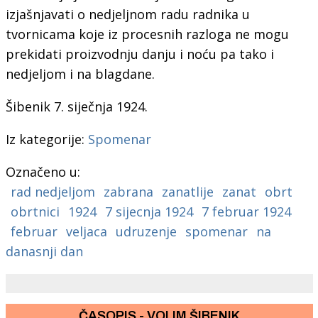
izjašnjavati o nedjeljnom radu radnika u
tvornicama koje iz procesnih razloga ne mogu
prekidati proizvodnju danju i noću pa tako i
nedjeljom i na blagdane.
Šibenik 7. siječnja 1924.
Iz kategorije:
Spomenar
Označeno u:
rad nedjeljom
zabrana
zanatlije
zanat
obrt
obrtnici
1924
7 sijecnja 1924
7 februar 1924
februar
veljaca
udruzenje
spomenar
na
danasnji dan
ČASOPIS - VOLIM ŠIBENIK