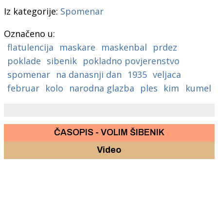
Iz kategorije:
Spomenar
Označeno u:
flatulencija
maskare
maskenbal
prdez
poklade
sibenik
pokladno povjerenstvo
spomenar
na danasnji dan
1935
veljaca
februar
kolo
narodna glazba
ples
kim
kumel
ČASOPIS - VOLIM ŠIBENIK
Video