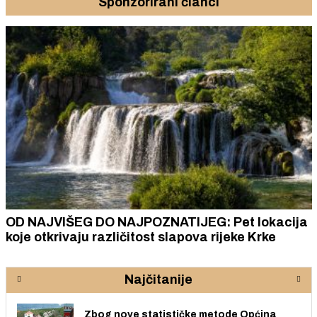
Sponzorirani članci
OD NAJVIŠEG DO NAJPOZNATIJEG: Pet lokacija
koje otkrivaju različitost slapova rijeke Krke
Najčitanije
Zbog nove statističke metode Općina