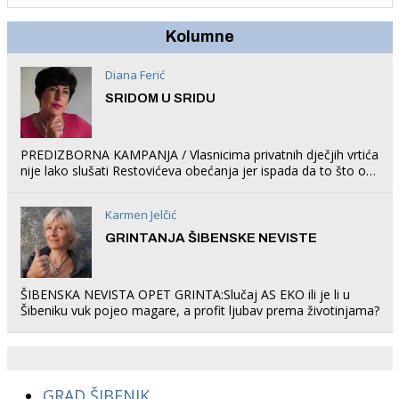
Kolumne
Diana Ferić
SRIDOM U SRIDU
PREDIZBORNA KAMPANJA / Vlasnicima privatnih dječjih vrtića
nije lako slušati Restovićeva obećanja jer ispada da to što oni
rade u Šibeniku ne postoji
Karmen Jelčić
GRINTANJA ŠIBENSKE NEVISTE
ŠIBENSKA NEVISTA OPET GRINTA:Slučaj AS EKO ili je li u
Šibeniku vuk pojeo magare, a profit ljubav prema životinjama?
GRAD ŠIBENIK