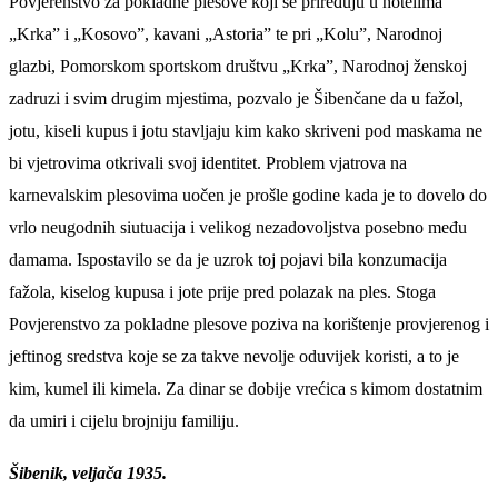
Povjerenstvo za pokladne plesove koji se priređuju u hotelima
„Krka” i „Kosovo”, kavani „Astoria” te pri „Kolu”, Narodnoj
glazbi, Pomorskom sportskom društvu „Krka”, Narodnoj ženskoj
zadruzi i svim drugim mjestima, pozvalo je Šibenčane da u fažol,
jotu, kiseli kupus i jotu stavljaju kim kako skriveni pod maskama ne
bi vjetrovima otkrivali svoj identitet. Problem vjatrova na
karnevalskim plesovima uočen je prošle godine kada je to dovelo do
vrlo neugodnih siutuacija i velikog nezadovoljstva posebno među
damama. Ispostavilo se da je uzrok toj pojavi bila konzumacija
fažola, kiselog kupusa i jote prije pred polazak na ples. Stoga
Povjerenstvo za pokladne plesove poziva na korištenje provjerenog i
jeftinog sredstva koje se za takve nevolje oduvijek koristi, a to je
kim, kumel ili kimela. Za dinar se dobije vrećica s kimom dostatnim
da umiri i cijelu brojniju familiju.
Šibenik, veljača 1935.