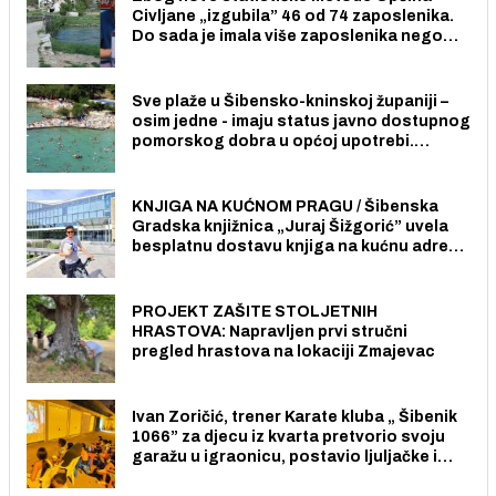
Civljane „izgubila” 46 od 74 zaposlenika.
Do sada je imala više zaposlenika nego
radno sposobnih osoba među svojih 170
stanovnika.
Sve plaže u Šibensko-kninskoj županiji –
osim jedne - imaju status javno dostupnog
pomorskog dobra u općoj upotrebi.
Pristup je slobodan i besplatan za sve
građane i posjetitelje.
KNJIGA NA KUĆNOM PRAGU / Šibenska
Gradska knjižnica „Juraj Šižgorić” uvela
besplatnu dostavu knjiga na kućnu adresu
električnim biciklom.
PROJEKT ZAŠITE STOLJETNIH
HRASTOVA: Napravljen prvi stručni
pregled hrastova na lokaciji Zmajevac
Ivan Zoričić, trener Karate kluba „ Šibenik
1066” za djecu iz kvarta pretvorio svoju
garažu u igraonicu, postavio ljuljačke i
trampolin i organizirao dječje ljetno kino.